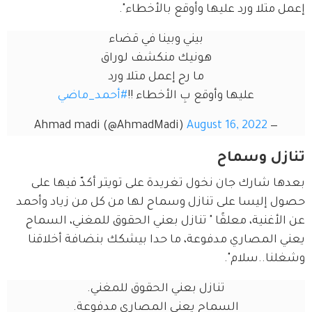
إعمل متلا ورد عليها وأوقع بالأخطاء".
بيني وبينا في قضاء
هونيك منكشف لوراق
ما رح إعمل متلا ورد
عليها وأوقع بِ الأخطاء !!
#أحمد_ماضي
August 16, 2022
— Ahmad madi (@AhmadMadi)
تنازل وسماح
بعدها شارك جان نخول تغريدة على تويتر أكدّ فيها على 
حصول إليسا على تنازل وسماح لها من كل من زياد وأحمد 
عن الأغنية، معلقًا " تنازل بعني الحقوق للمغني، السماح 
يعني المصاري مدفوعة، ما حدا بيشكك بنضافة أخلاقنا 
وشغلنا..سلام".
تنازل بعني الحقوق للمغني.
السماح يعني المصاري مدفوعة.