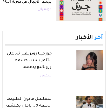
يجمع الأجيال في دورته الـ40
موسيقى
آخر
الأخبار
جورجينا رودريغيز ترد على
التنمر بسبب جسمها..
ورونالدو يدعمها
ميكس
مسلسل قانون الطبيعة
الحلقة 9 .. يامان يكتشف