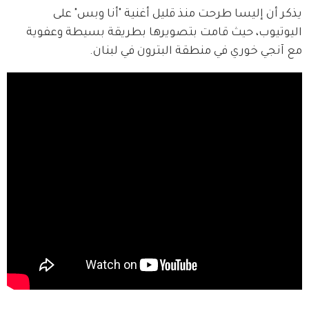
يذكر أن إليسا طرحت منذ قليل أغنية "أنا وبس" على 
اليوتيوب، حيث قامت بتصويرها بطريقة بسيطة وعفوية 
مع آنجي خوري في منطقة البترون في لبنان.