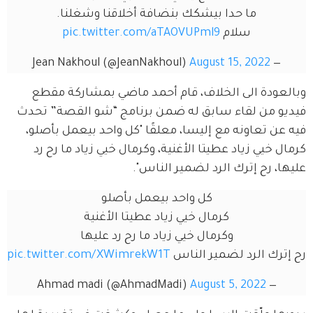
ما حدا بيشكك بنضافة أخلاقنا وشغلنا.
سلام 
pic.twitter.com/aTAOVUPml9
August 15, 2022
— Jean Nakhoul (@JeanNakhoul)
وبالعودة الى الخلاف، قام أحمد ماضي بمشاركة مقطع 
فيديو من لقاء سابق له ضمن برنامج “شو القصة” تحدث 
فيه عن تعاونه مع إليسا، معلقًا "كل واحد بيعمل بأصلو، 
كرمال خيي زياد عطيتا الأغنية، وكرمال خيي زياد ما رح رد 
عليها، رح إترك الرد لضمير الناس".
كل واحد بيعمل بأصلو
كرمال خيي زياد عطيتا الأغنية
وكرمال خيي زياد ما رح رد عليها
رح إترك الرد لضمير الناس 
pic.twitter.com/XWimrekW1T
August 5, 2022
— Ahmad madi (@AhmadMadi)