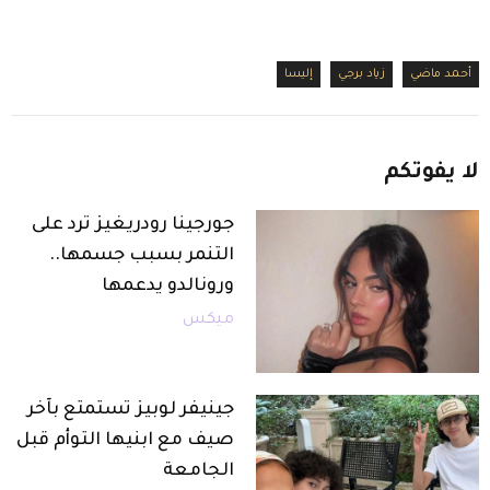
أحمد ماضي
زياد برجي
إليسا
لا
يفوتكم
جورجينا رودريغيز ترد على
التنمر بسبب جسمها..
ورونالدو يدعمها
ميكس
جينيفر لوبيز تستمتع بآخر
صيف مع ابنيها التوأم قبل
الجامعة