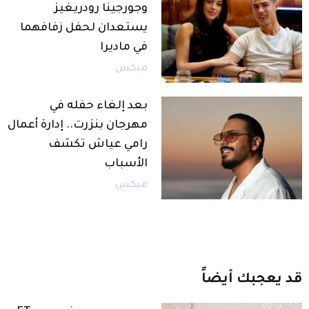
وجورجينا رودريغيز
يستعدان لحفل زفافهما
في ماديرا
ميكس
بعد إلغاء حفله في
مهرجان بنزرت.. إدارة أعمال
رامي عياش تكشف
الأسباب
ميكس
قد
يعجبك
أيضاً