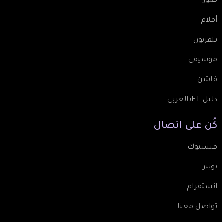
صور
أفلام
تلفزيون
موسيقى
فاشن
دليل ETبالعربي
كُن
على
اتصال
فيسبوك
تويتر
انستقرام
تواصل معنا