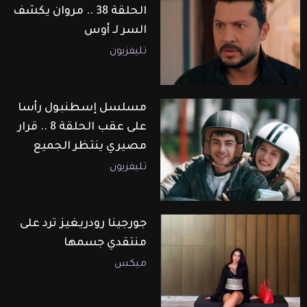
الحلقة 38 .. مروان يكشف
السر لـ أوس
تليفزيون
مسلسل إسطنبول رأسا
على عقب الحلقة 8 .. قرار
مصيري ينتظر الجميع
تليفزيون
جورجينا رودريغيز ترد على
منتقدي جسمها
ميكس