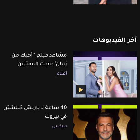
آخر
الفيديوهات
مشاهد فيلم "'أحبك من
زمان" عذبت الممثلين
أفلام
40 ساعة لـ باريش كيليتش
في بيروت
ميكس