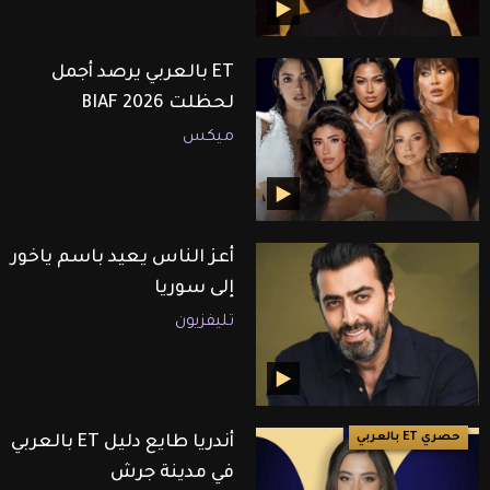
ET بالعربي يرصد أجمل
لحظلت BIAF 2026
ميكس
أعز الناس يعيد باسم ياخور
إلى سوريا
تليفزيون
حصري ET بالعربي
أندريا طايع دليل ET بالعربي
في مدينة جرش