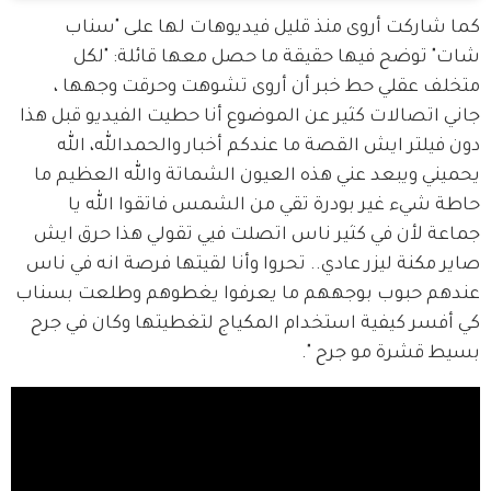
كما شاركت أروى منذ قليل فيديوهات لها على "سناب 
شات" توضح فيها حقيقة ما حصل معها قائلة: "لكل 
متخلف عقلي حط خبر أن أروى تشوهت وحرقت وجهها ، 
جاني اتصالات كثير عن الموضوع أنا حطيت الفيديو قبل هذا 
دون فيلتر ايش القصة ما عندكم أخبار والحمدالله، الله 
يحميني ويبعد عني هذه العيون الشماتة والله العظيم ما 
حاطة شيء غير بودرة تقي من الشمس فاتقوا الله يا 
جماعة لأن في كثير ناس اتصلت فيي تقولي هذا حرق ايش 
صاير مكنة ليزر عادي.. تحروا وأنا لقيتها فرصة انه في ناس 
عندهم حبوب بوجههم ما يعرفوا يغطوهم وطلعت بسناب 
كي أفسر كيفية استخدام المكياج لتغطيتها وكان في جرح 
بسيط قشرة مو جرح ".