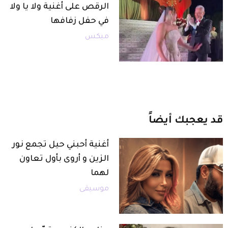
الرقص على أغنية ولا يا ولا
في حفل زفافها
ميكس
قد
يعجبك
أيضاً
أغنية أحبني حيل تجمع نور
الزين و أروى بأول تعاون
لهما
موسيقى