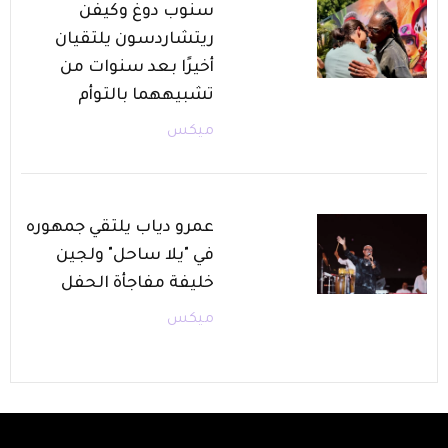
سنوب دوغ وكيفن
ريتشاردسون يلتقيان
أخيرًا بعد سنوات من
تشبيههما بالتوأم
ميكس
عمرو دياب يلتقي جمهوره
في "يلا ساحل" ولجين
خليفة مفاجأة الحفل
ميكس