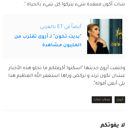
شات أكون منتقدة شيء يتركوا كل شيء بالحياة ".
أيضاً في ET بالعربي
"بديت تخون" لـ أروى تقترب من
المليون مشاهدة
وختمت أروى حديثها "اسكتوا أكرملكم ما تخلو هذه الأخبار 
عشان تكون ترند و نركض وراها استغفر الله العظيم هذا 
يلي أبغى أقوله".
أروى
سناب شات
لا
يفوتكم