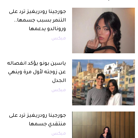
جورجينا رودريغيز ترد على
التنمر بسبب جسمها..
ورونالدو يدعمها
ميكس
ياسين بونو يؤكد انفصاله
عن زوجته لأول مرة وينهي
الجدل
ميكس
جورجينا رودريغيز ترد على
منتقدي جسمها
ميكس