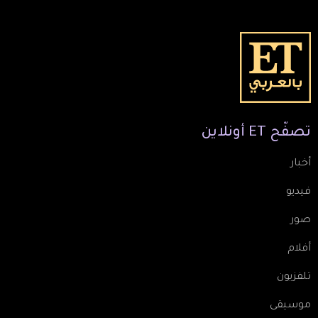
تصفّح
ET
أونلاين
أخبار
فيديو
صور
أفلام
تلفزيون
موسيقى