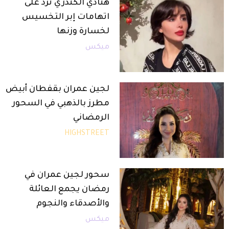
هنادي الكندري تردّ على
اتهامات إبر التخسيس
لخسارة وزنها
ميكس
لجين عمران بقفطان أبيض
مطرز بالذهبي في السحور
الرمضاني
HIGHSTREET
سحور لجين عمران في
رمضان يجمع العائلة
والأصدقاء والنجوم
ميكس