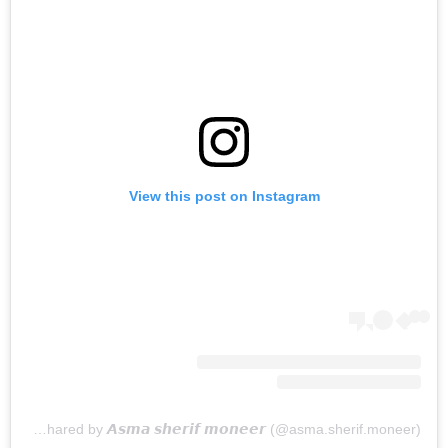
View this post on Instagram
A post shared by 𝘼𝙨𝙢𝙖 𝙨𝙝𝙚𝙧𝙞𝙛 𝙢𝙤𝙣𝙚𝙚𝙧 (@asma.sherif.moneer)