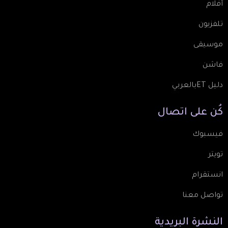
أفلام
تلفزيون
موسيقى
فاشن
دليل ETبالعربي
كُن
على
اتصال
فيسبوك
تويتر
انستقرام
تواصل معنا
النشرة
البريدية