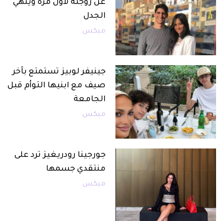
عن زوجته لأول مرة وينهي
الجدل
ميكس
جينيفر لوبيز تستمتع بآخر
صيف مع ابنيها التوأم قبل
الجامعة
ميكس
جورجينا رودريغيز ترد على
منتقدي جسمها
ميكس