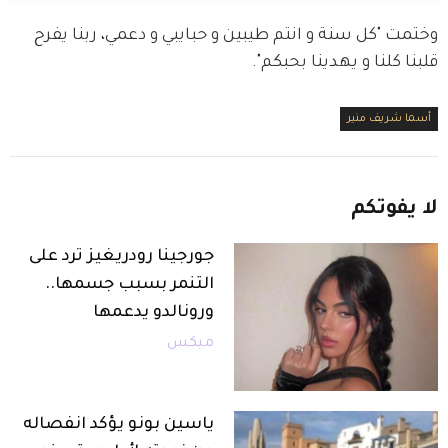
وختمت "كل سنة و انتم طيبين و حبايبي و دعمي، ربنا يفرح 
قلبنا كلنا و يهدينا بحبكم".
أسما شريف منير
لا
يفوتكم
جورجينا رودريغيز ترد على
التنمر بسبب جسمها..
ورونالدو يدعمها
ميكس
ياسين بونو يؤكد انفصاله