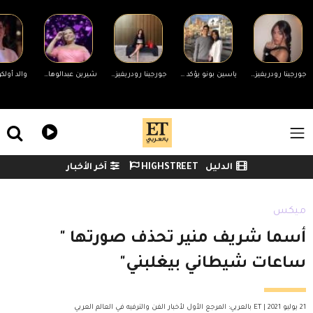
Skip to main conten
جورجينا رودريغيز ترد على التنمر بسبب جسمها.. ورونالدو يدعمها
ياسين بونو يؤكد انفصاله عن زوجته لأول مرة وينهي الجدل
جورجينا رودريغيز ترد على منتقدي جسمها
شيرين عبدالوهاب تحضر مفاجأة لجمهورها في حفلها غدًا بالساحل الشمالي
ile Menu
الدليل
HIGHSTREET
آخر الأخبار
Watch menu
ميكس
أسما شريف منير تحذف صورتها "
ساعات شيطاني بيغلبني"
21 يوليو 2021 | ET بالعربي: المرجع الأول لأخبار الفن والترفيه في العالم العربي