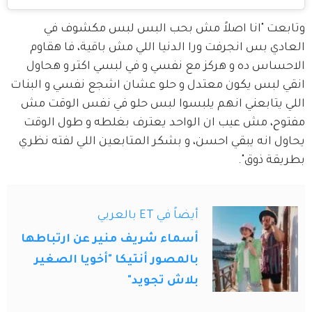
وتابعت "انا اصلاً مش بحب البس لبس مكشوف في 
العادي بس انجرفت ورا الدنيا اللي مش باقية، فا هقاوم 
الاحساس ده و هركز مع نفسي و في لبسي اكتر و هحاول 
انقي لبس يكون معتدل و حلو عشان اشجع نفسي و البنات 
اللي يتابعني انهم يلبسوا لبس حلو في نفس الوقت مش 
مفتوح، مش عيب ان الواحد يعترف بغلطه و طول الوقت 
يحاول انه يبقي احسن، و بشكر المتابعين اللي لفته نظري 
بطريقة ذوق".
أيضاً في ET بالعربي
أسماء شريف منير عن ارتباطها
بالمصور أنتيكا "أخويا الصغير
بلاش تجويد"