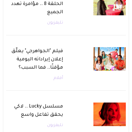
الحلقة 8 .. مؤامرة تهدد
الجميع
تليفزيون
فيلم "الجواهرجي" يعلّق
إعلان إيراداته اليومية
مؤقتًا.. فما السبب؟
أفلام
مسلسل Lucky .. لاكي
يحقق تفاعل واسع
تليفزيون