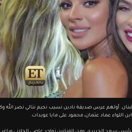
بنان. أولهم عرس صديقة نادين نسيب نجيم نتالي نصر الله وك
ن اللواء عماد عثمان، محمود على مايا عويدات.
ئيس سعد الحريري. ومن الفنانين تواجد عاصي الحلاني وراغب 