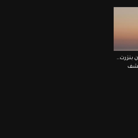
 بنزرت..
كشف