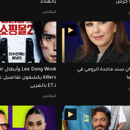
ة جرش
بالغناء
ميكس
ن سند ماجدة الرومي في
 Wook
ا
killers يكشفون تفاصيل
لـET بالعربي
ميكس