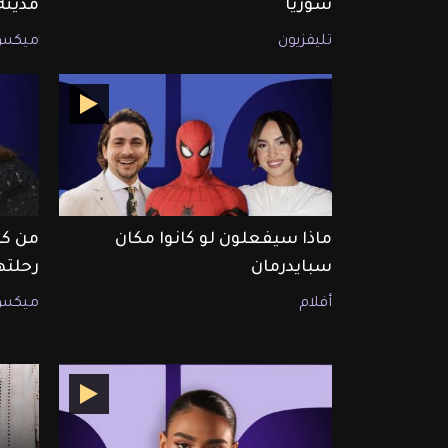
سوريا
مدين
تليفزيون
ميكس
ماذا سيفعلون لو كانوا مكان
من كا
سبايدرمان
رحلته
أفلام
ميكس