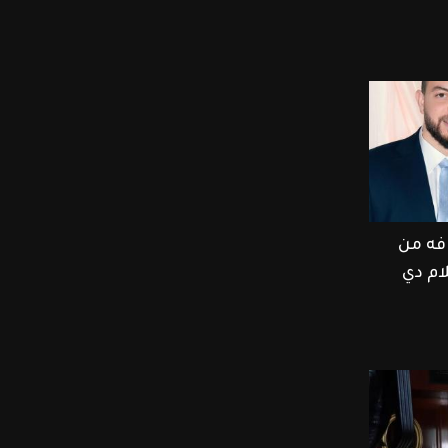
فه من
ام دي