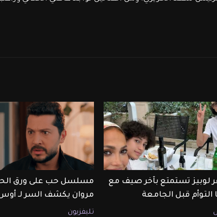
ر لوبيز تستمتع بآخر صيف مع
 التوأم قبل الجامعة
مروان يكشف السر لـ أوس
تليفزيون