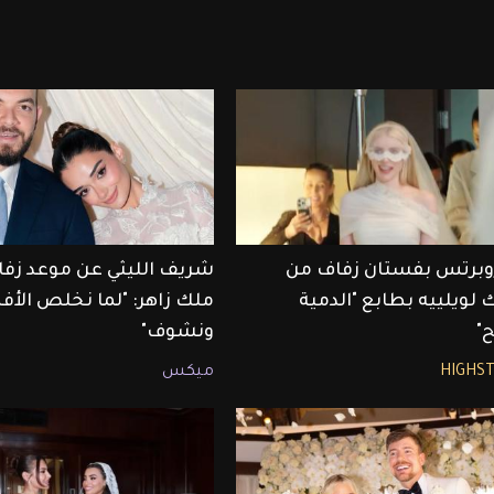
روبرتس بفستان زفاف من
شريف الليثي عن موعد زفا
 لويلييه بطابع "الدمية
ملك زاهر: "لما نخلص الأفل
"
ونشوف"
HIGHS
ميكس