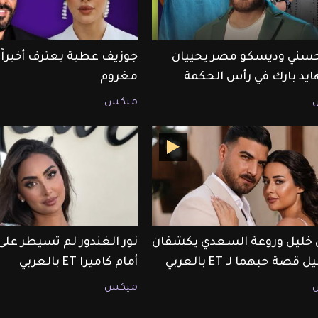
حسني وديسكو مصر يحييان
جوزيف عطية يعترف أخيراً أ
هايد بارك في رأس الحكمة
مغروم
ميكس
ليل وروعة السعدي يكشفان
نور الغندور لم تسيطر على
قصة حبهما لـ ET بالعربي
أمام كاميرا ET بالعربي
ميكس