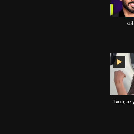
نه
 دموعها