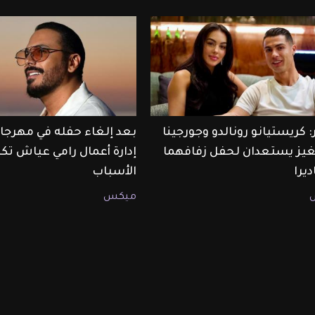
: كريستيانو رونالدو وجورجينا
بعد إلغاء حفله في مهرجان
غيز يستعدان لحفل زفافهما
إدارة أعمال رامي عياش ت
يرا
الأسباب
ميكس