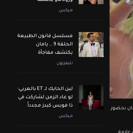
ورونالدو يدعمها
ميكس
مسلسل قانون الطبيعة
الحلقة 9 .. يامان
يكتشف مفاجأة
تليفزيون
لين الحايك لـ ET بالعربي:
لو عاد الزمن لشاركت في
ذا فويس كيدز مجدداً
ان بحضور 
ميكس
علامة 