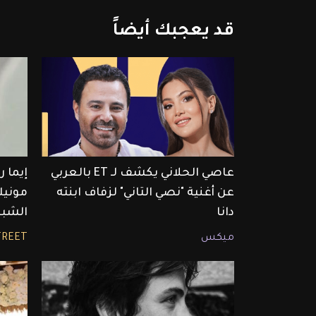
قد
يعجبك
أيضاً
عاصي الحلاني يكشف لـ ET بالعربي
إيما 
عن أغنية "نصي التاني" لزفاف ابنته
مونيك
دانا
الشبح
ميكس
TREET