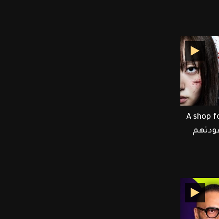
Lee Dong وأبطال A shop for
 عودتهم