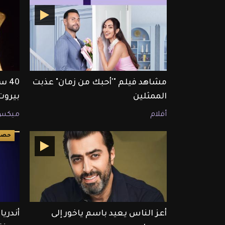
مشاهد فيلم "'أحبك من زمان" عذبت
40 
الممثلين
بيروت
أفلام
ميكس
حصري ET ب
أعز الناس يعيد باسم ياخور إلى