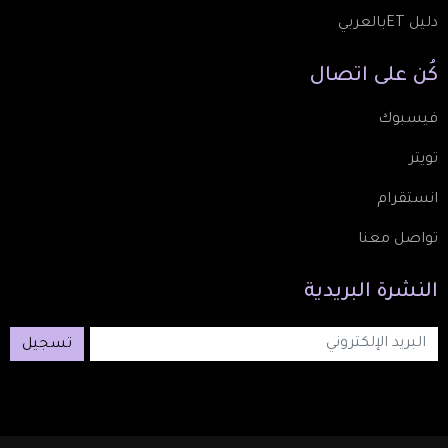
دليل ETبالعربي
كُن
على
اتصال
فيسبوك
تويتر
انستقرام
تواصل معنا
النشرة
البريدية
تسجيل