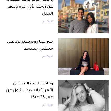
ياسين بونو يؤكد انفصاله
عن زوجته لأول مرة وينهي
الجدل
ميكس
جورجينا رودريغيز ترد على
منتقدي جسمها
ميكس
وفاة صانعة المحتوى
الأمريكية سيدني تاول عن
عمر 26 عامًا
ميكس