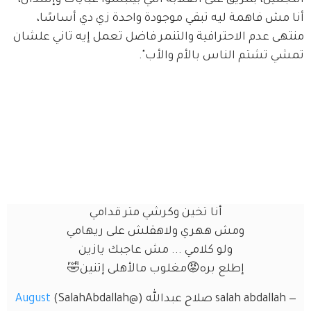
التجميل، بتتريق على الغلابة اللي بيلبسوا عبايات وإسدال، 
أنا مش فاهمة ليه تبقي موجودة واحدة زي دي أساسًا، 
منتهى عدم الاحترافية والتنمر فاضل تعمل إيه تاني علشان 
تمشي تشتم الناس بالأم والأب".
أنا تخين وكرشي متر قدامي
ومش ههري ولاهقلش على ريهامي
ولو كلامي ... مش عاجبك يازين
إطلع بره😡مغلوب مالأهلى إتنين🤣
— salah abdallah صلاح عبدالله (@SalahAbdallah)
August