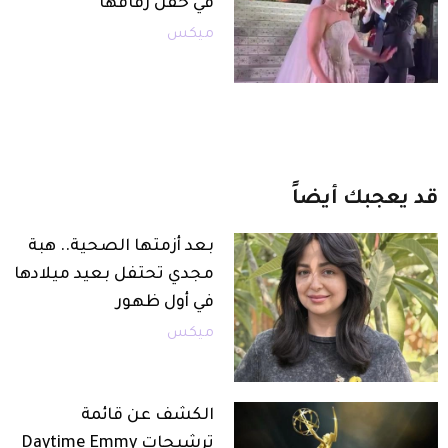
في حفل زفافها
ميكس
قد
يعجبك
أيضاً
بعد أزمتها الصحية.. هبة
مجدي تحتفل بعيد ميلادها
في أول ظهور
ميكس
الكشف عن قائمة
ترشيحات Daytime Emmy