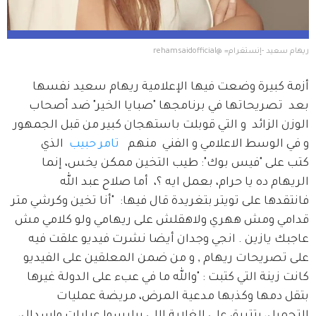
ريهام سعيد -إنستغرام= @rehamsaidofficial
أزمة كبيرة وضعت فيها الإعلامية ريهام سعيد نفسها 
بعد  تصريحاتها في برنامجها "صبايا الخير" ضد أصحاب 
الوزن الزائد  و التي قوبلت باستهجان كبير من قبل الجمهور 
و في الوسط الاعلامي و الفني  منهم   
تامر حبيب 
 الذي 
كتب على "فيس بوك": طيب التخين ممكن يخس، إنما 
الريهام ده يا حرام، بعمل ايه ؟،  أما صلاح عبد الله  
فانتقدها على تويتر بتغريدة قال فيها:  "أنا تخين وكرشي متر 
قدامي ومش ههري ولاهقلش على ريهامي ولو كلامي مش 
عاجبك يازين . انجي وجدان أيضا نشرت فيديو علقت فيه 
على تصريحات ريهام , و من ضمن المعلقين على الفيديو 
كانت زينة التي كتبت : "والله ما في عبء على الدولة غيرها 
بتقل دمها وكذبها مدعية المرض، مريضة عمليات 