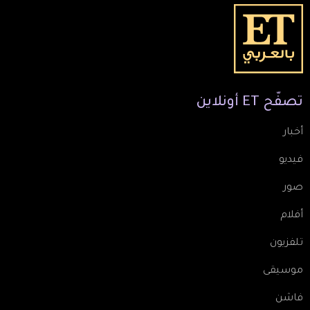
تصفّح
ET
أونلاين
أخبار
فيديو
صور
أفلام
تلفزيون
موسيقى
فاشن