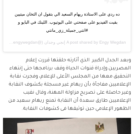
ده ردي على الاستاذة ريهام السعيد الي بتقول ان التخان ميتيين 
بقيت الفيديو على صفحتي على اليوتيوب. اللينك في البايو و 
#انتي_جميلة_زي_مانتي
Engy Wegdan إنجي وجدان
A post shared by
(@engywegdan) on
m PDT
وبعد الجدل الكبير  الذي أثارته حلقتها قررت إعلام 
المصريين وإدراة قنوات الحياة وقف برنامجها حتى إنتهاء 
التحقيق معها من المجلس الأعلى للإعلام، وفجرت نقابة 
الإعلاميين مفاجآة بأن ريهام غير مسجلة بكشوف النقابة 
وغير حاصلة على تصريح مزاولة المهنة، وقال نقيب 
الإعلاميين طارق سعدة أن النقابة تمنع ريهام سعيد من 
الظهور الإعلامي حين توثيقها فى كشوفات النقابة.