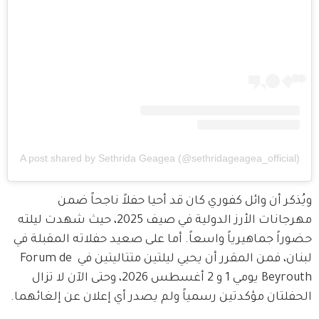
A post shared by Sethrida Geagea (@sethridageagea_official)
ويُذكر أن وائل كفوري كان قد أحيا حفلاً ناجحاً ضمن 
مهرجانات الأرز الدولية في صيف 2025، حيث شهدت ليلته 
حضوراً جماهيرياً واسعاً. أما على صعيد حفلاته المقبلة في 
لبنان، فمن المقرر أن يحيي ليلتين متتاليتين في Forum de 
Beyrouth يومي 1 و 2 أغسطس 2026، وحتى الآن لا تزال 
الحفلتان مؤكدتين رسمياً ولم يصدر أي إعلان عن إلغائهما.