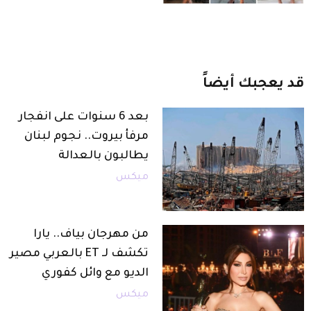
قد
يعجبك
أيضاً
بعد 6 سنوات على انفجار
مرفأ بيروت.. نجوم لبنان
يطالبون بالعدالة
ميكس
من مهرجان بياف.. يارا
تكشف لـ ET بالعربي مصير
الديو مع وائل كفوري
ميكس