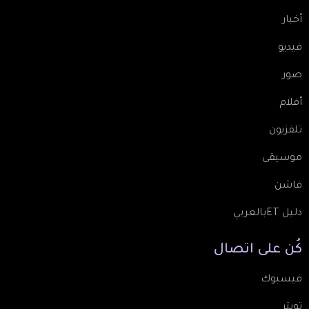
أخبار
فيديو
صور
أفلام
تلفزيون
موسيقى
فاشن
دليل ETبالعربي
كُن
على
اتصال
فيسبوك
تويتر