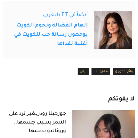
أيضاً في ET بالعربي
إلهام الفضالة ونجوم الكويت
يوجهون رسالة حب للكويت في
أغنية نفداها
وائل كفوري
مهرجانات
لبنان
لا
يفوتكم
جورجينا رودريغيز ترد على
التنمر بسبب جسمها..
ورونالدو يدعمها