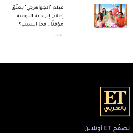
فيلم "الجواهرجي" يعلّق
إعلان إيراداته اليومية
مؤقتًا.. فما السبب؟
أفلام
تصفّح
ET
أونلاين