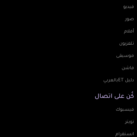
فيديو
صور
أفلام
تلفزيون
موسيقى
فاشن
دليل ETبالعربي
كُن
على
اتصال
فيسبوك
تويتر
انستقرام