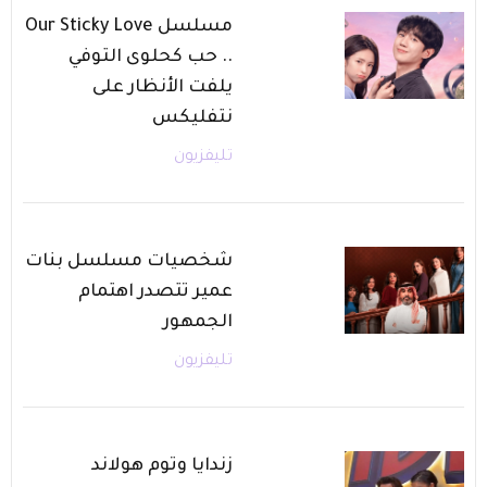
مسلسل Our Sticky Love
.. حب كحلوى التوفي
يلفت الأنظار على
نتفليكس
تليفزيون
شخصيات مسلسل بنات
عمير تتصدر اهتمام
الجمهور
تليفزيون
زندايا وتوم هولاند