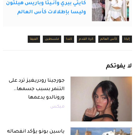
كايتي بيري وأنـيتا وباريس هيلتون
وليسا بإطلالات كأس العالم
إليانا
كأس العالم
كرة القدم
كندا
فلسطين
الفيفا
لا
يفوتكم
جورجينا رودريغيز ترد على
التنمر بسبب جسمها..
ورونالدو يدعمها
ميكس
ياسين بونو يؤكد انفصاله