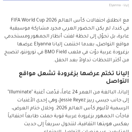
إليانا - Elyanna
مع انطلاق احتفالات كأس العالم 2026 FIFA World Cup 
في كندا، لم يكن الحضور العربي مجرد مشاركة موسيقية 
عابرة، بل تحوّل إلى لحظة لفتت أنظار الجمهور ومستخدمي 
مواقع التواصل، بعدما اختتمت إليانا Elyanna عرضها 
بزغرودة عربية دوّت في ملعب BMO Field في تورونتو، لتصبح 
من أكثر اللحظات تداولاً بعد الحفل.
إليانا تختم عرضها بزغرودة تشعل مواقع
التواصل
إليانا، البالغة من العمر 24 عاماً، قدّمت أغنية "Illuminate" 
إلى جانب جيسي رييز Jessie Reyez، وهي إحدى الأغنيات 
الرسمية لألبوم كأس العالم 2026. وخلال ختام العرض، 
فاجأت الجمهور بزغرودة عربية قوية حملت طابعاً احتفالياً 
يعكس هويتها الثقافية، لتتحول سريعاً إلى حديث 