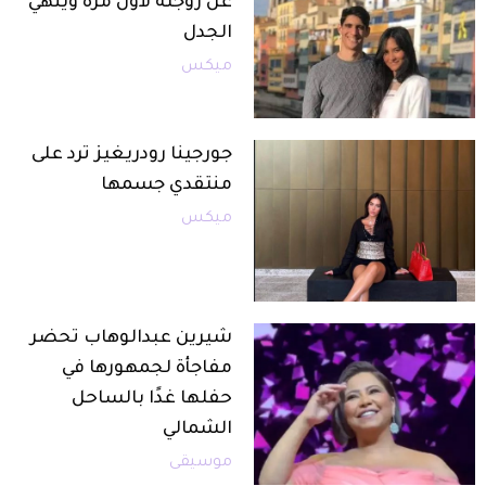
عن زوجته لأول مرة وينهي
الجدل
ميكس
جورجينا رودريغيز ترد على
منتقدي جسمها
ميكس
شيرين عبدالوهاب تحضر
مفاجأة لجمهورها في
حفلها غدًا بالساحل
الشمالي
موسيقى