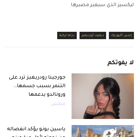
ليكسيز الذي سيغير مصيرها.
إنجين أكيوريك
ديميت أوزديمير
دراما تركية
لا
يفوتكم
جورجينا رودريغيز ترد على
التنمر بسبب جسمها..
ورونالدو يدعمها
ميكس
ياسين بونو يؤكد انفصاله