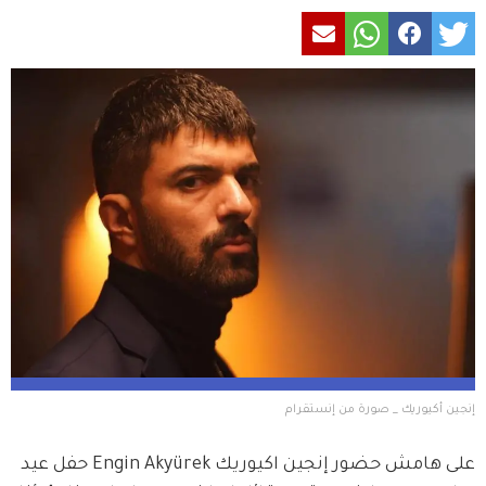
إنجين أكيوريك _ صورة من إنستقرام
على هامش حضور إنجين اكيوريك Engin Akyürek حفل عيد 