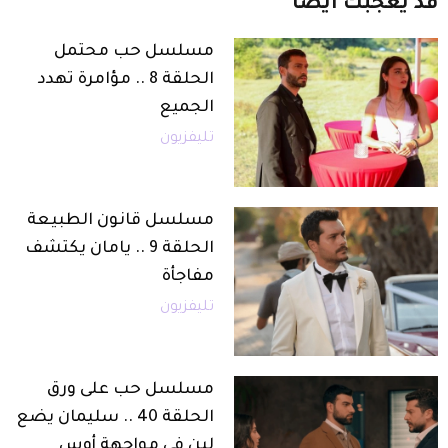
قد
يعجبك
أيضاً
مسلسل حب محتمل
الحلقة 8 .. مؤامرة تهدد
الجميع
تليفزيون
مسلسل قانون الطبيعة
الحلقة 9 .. يامان يكتشف
مفاجأة
تليفزيون
مسلسل حب على ورق
الحلقة 40 .. سليمان يضع
لين في مواجهة أوس