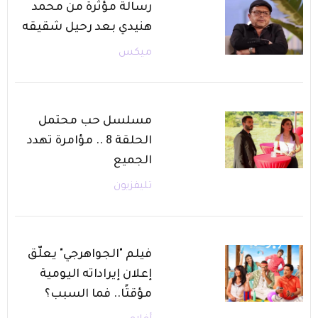
رسالة مؤثرة من محمد
هنيدي بعد رحيل شقيقه
ميكس
مسلسل حب محتمل
الحلقة 8 .. مؤامرة تهدد
الجميع
تليفزيون
فيلم "الجواهرجي" يعلّق
إعلان إيراداته اليومية
مؤقتًا.. فما السبب؟