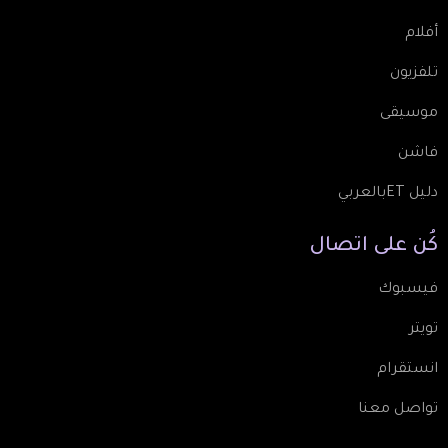
أفلام
تلفزيون
موسيقى
فاشن
دليل ETبالعربي
كُن
على
اتصال
فيسبوك
تويتر
انستقرام
تواصل معنا