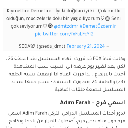
Kıymetlim Demetim.. İyi ki doğdun iyi ki… Çok mutlu 
olduğun, mucizelerle dolu bir yaş diliyorum🎈🎂 Seni 
çok seviyorum🤍🧿 
@dmtzdmr
#DemetÖzdemir
pic.twitter.com/fxFaLFcYI2
February 21, 2024
— SEDA🌸 (@seda_dmt)
وكانت قناة FOX قد قررت انهاء المسلسل عند الحلقة 26 ، 
لكن بعد تغيير يوم عرضه الى السبت نسب المشاهدة 
أخذت بالارتفاع.. لذا قررت القناة اذا ارتفعت نسبة الحلقة 
(23) والحلقة 24 وتجاوزت النسبة 3 ؛ سيتم حينها تمديد 
المسلسل لبضعة حلقات اضافية.
اسمي فرح - Adım Farah
تدور أحداث المسلسل الدرامي التركي Adim Farah اسمي 
فرح حول فتاة تدعى فرح، اُضطرت للفرار من بلدها وتكافح 