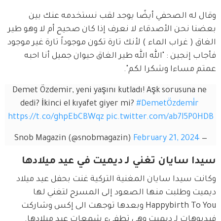
وقال له الصحفي أيضًا يوجد لقب نستخدمه عنك بين 
بعضنا نحن الأصدقاء لا نعرف إذا كان صحيح أم لا وهو طير 
الغاق ( غراب الماء ) لأنك تارة تكون موجوداً تارة غير موجود 
فأجاب إنجين : "الله الله طير الغاق حيوان جميل أنا احبه 
عمتم مساءا وشكرا لكم".
Demet Özdemir, yeni yaşını kutladı! Aşk sorusuna ne 
dedi? İkinci el kıyafet giyer mi? 
#DemetÖzdemi̇r
https://t.co/ghpEbCBWqz
pic.twitter.com/ab7l5P0HDB
February 21, 2024
— Snob Magazin (@snobmagazin)
سيدا سايان تغني لـ ديميت في عيد ميلادها
وكانت سيدا سايان المغنية التركية غنت بحفل عيد ميلاد 
ديميت وطلبت منها الصعود إلى المسرح لتغني لها 
Happybirth To You وبعدها توجهت الى إكس وشاركت 
فيديوهات لـ ديميت وهي تطفىء شمعات عيد ميلادها.