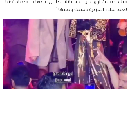
ميلاد ديميت اوزدمير توجه قائلا لها في عيدها ما معناه "جئنا 
لعيد ميلاد العزيزة ديميت ونحبها ".