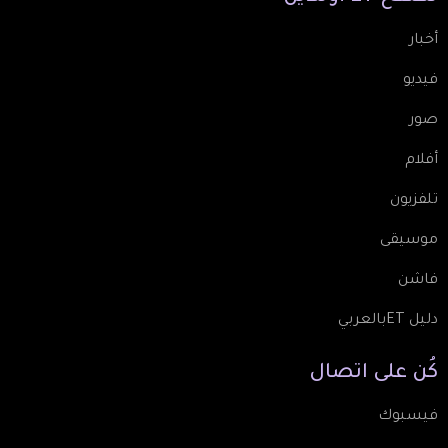
أخبار
فيديو
صور
أفلام
تلفزيون
موسيقى
فاشن
دليل ETبالعربي
كُن
على
اتصال
فيسبوك