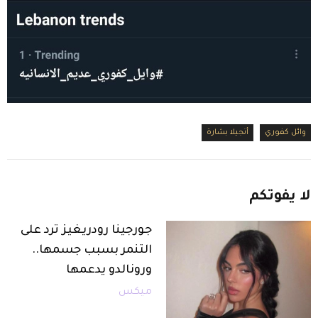
وائل كفوري
أنجيلا بشارة
لا
يفوتكم
جورجينا رودريغيز ترد على
التنمر بسبب جسمها..
ورونالدو يدعمها
ميكس