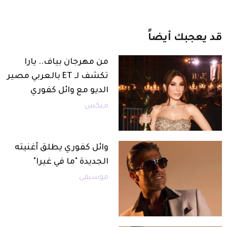
قد
يعجبك
أيضاً
من مهرجان بياف.. يارا
تكشف لـ ET بالعربي مصير
الديو مع وائل كفوري
ميكس
وائل كفوري يطلق أغنيته
الجديدة "ما في غيرا"
موسيقى