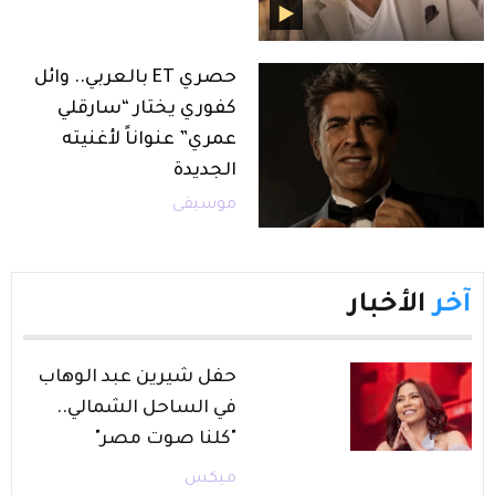
حصري ET بالعربي.. وائل
كفوري يختار “سارقلي
عمري” عنواناً لأغنيته
الجديدة
موسيقى
آخر
الأخبار
حفل شيرين عبد الوهاب
في الساحل الشمالي..
"كلنا صوت مصر"
ميكس