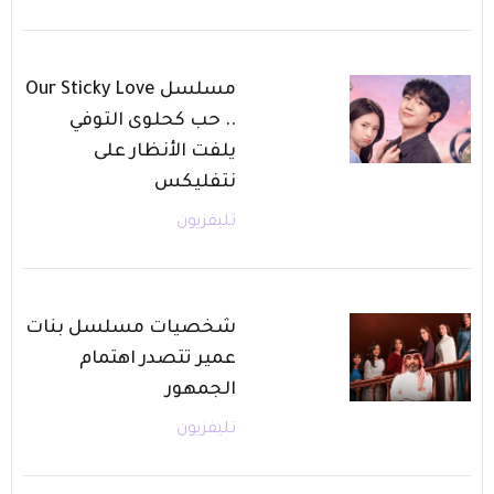
مسلسل Our Sticky Love
.. حب كحلوى التوفي
يلفت الأنظار على
نتفليكس
تليفزيون
شخصيات مسلسل بنات
عمير تتصدر اهتمام
الجمهور
تليفزيون