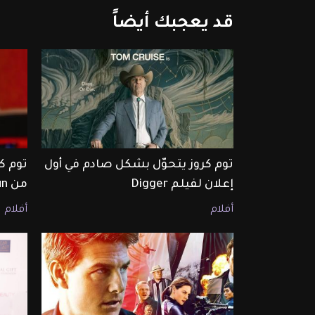
قد
يعجبك
أيضاً
توم كروز يتحوّل بشكل صادم في أول
إعلان لفيلم Digger
من Top Gun
أفلام
أفلام