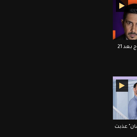
ميادة الحناوي تعود لقرطاج بعد 21
ان" عذبت