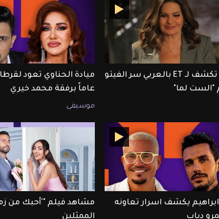
يسرا تكشف لـ ET بالعربي سر الفيتو
 "الست لما"
عاماً برفقة محمد خيري
موسيقى
ابراهيم يكشف اسرار تعاونه
مشاهد فيلم "'أحبك من زم
رو دياب
الممثلين