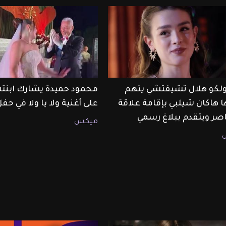
أولكو هلال تشيفتشي يتهم
محمود حميدة يشارك ابنت
ا هاكان شيلبي بإقامة علاقة
على أغنية ولا يا ولا في حف
صر ويتقدم ببلاغ رسمي
ميكس