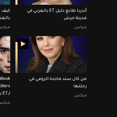
أندريا طايع دليل ET بالعربي في
كيف أ
مدينة جرش
بالغن
ميكس
ميكس
من كان سند ماجدة الرومي في
رحلتها
لـET بالعربي
ميكس
ميكس