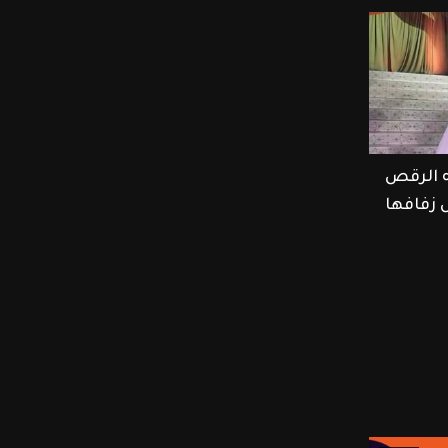
ه الرقص
ل زفافها