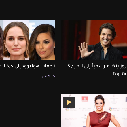
توم كروز ينضم رسمياً إلى الجزء 3
نجمات هوليوود إلى كرة ال
ميكس