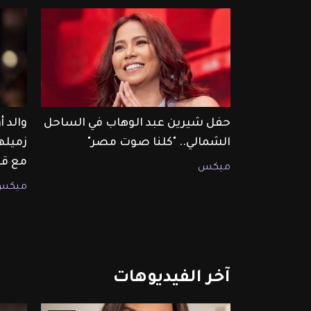
حفل شيرين عبد الوهاب في الساحل
والد 
الشمالي.. "كلنا صوت مصر"
زميله
مع قا
ميكس
ميكس
آخر
الفيديوهات