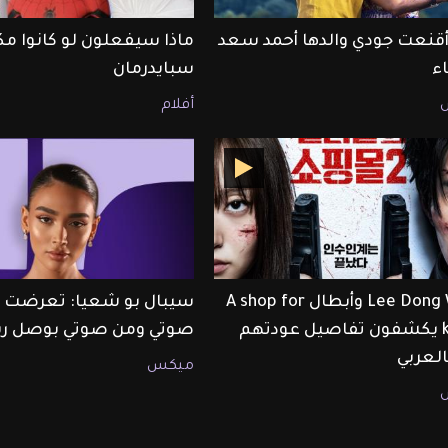
قنعت جودي والدها أحمد سعد
ماذا سيفعلون لو كانوا مك
اء
سبايدرمان
أفلام
Lee Dong Wook وأبطال A shop for
سيبال بو شعيا: تعرضت لل
killers يكشفون تفاصيل عودتهم
صوتي ومن صوتي بوصل رس
ميكس