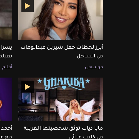
أبرز لحظات حفل شيرين عبدالوهاب
في الساحل
بفيلم
موسيقى
أفلام
مايا دياب توثق شخصيتها الغريبة
أحمد 
في كليب غنائي
مع عم