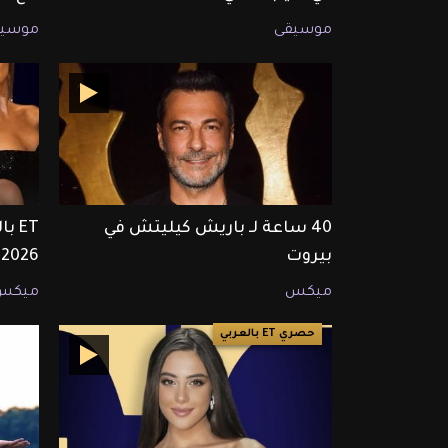
موسيقى
موسيق
40 ساعة لـ باريش كيليتش في
بيروت
2026
ميكس
ميكس
حصري ET بالعربي