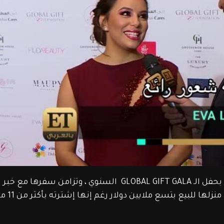
تواجدت EVA LONGORIA مؤخرا بدبي للمشاركة بحفل الـ GLOBAL GIFT GALA  السنوي ، وتزامن سفر
معظم المواقع الالكت