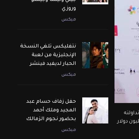
جيني وليسا وجيسو
وروزي
ميكس
نتفليكس تلغي النسخة
الإنجليزية من لعبة
الحبار لديفيد فينشر
ميكس
حفل زفاف حسام عبد
المجيد وملك أحمد
ها مع خبر تداولته 
بحضور نجوم الزمالك
رونية العالمية عن عرض منزلها للبيع بتسع ملايين دولار رغم إنها إشترته بأكثر من 11 مليون دولار 
ميكس