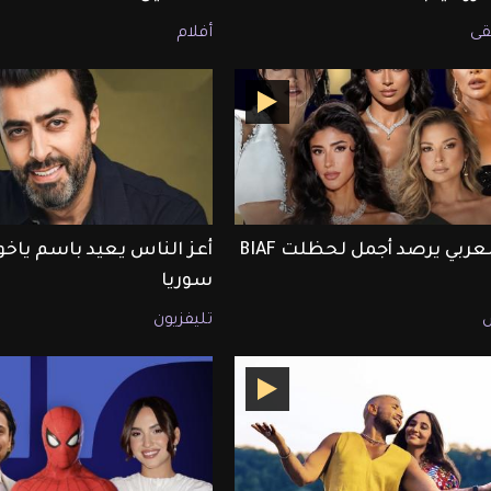
ى
أفلام
ET بالعربي يرصد أجمل لحظلت BIAF
أعز الناس يعيد باسم ياخور
سوريا
تليفزيون