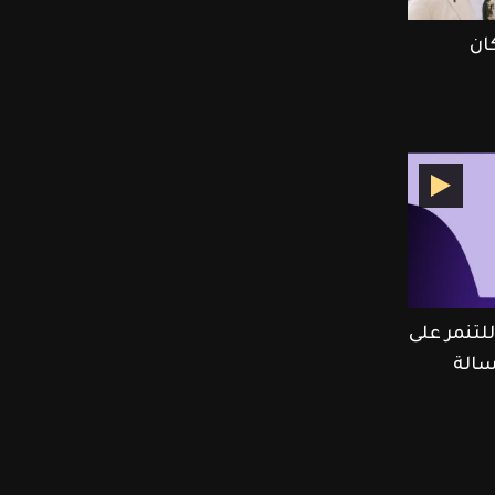
ان
تنمر على
الة