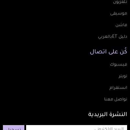
تلفزيون
موسيقى
فاشن
دليل ETبالعربي
كُن
على
اتصال
فيسبوك
تويتر
انستقرام
تواصل معنا
النشرة
البريدية