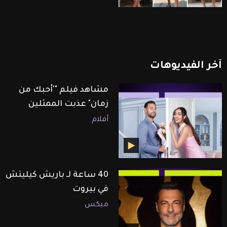
آخر
الفيديوهات
مشاهد فيلم "'أحبك من
زمان" عذبت الممثلين
أفلام
40 ساعة لـ باريش كيليتش
في بيروت
ميكس