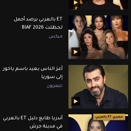
ET بالعربي يرصد أجمل
لحظلت BIAF 2026
ميكس
أعز الناس يعيد باسم ياخور
إلى سوريا
تليفزيون
حصري ET بالعربي
أندريا طايع دليل ET بالعربي
في مدينة جرش