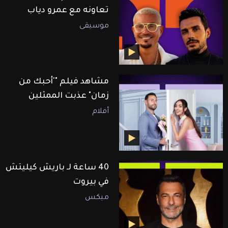
تعاونه مع عمرو دياب
موسيقى
مشاهد فيلم "'أحبك من
زمان" عذبت الممثلين
أفلام
40 ساعة لـ باريش كيليتش
في بيروت
ميكس