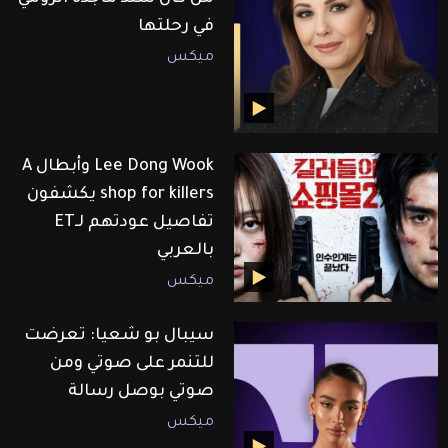
في رحلتها
ميكس
Lee Dong Wook وأبطال A
shop for killers يكشفون
تفاصيل عودتهم لـET
بالعربي
ميكس
سيبال بو شعيا: تعرضت
للتنمر على صوتي ومن
صوتي بوصل رسالة
ميكس