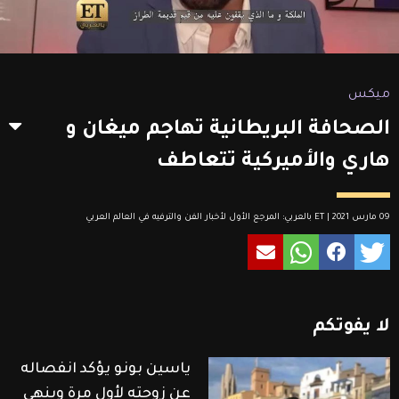
ميكس
الصحافة البريطانية تهاجم ميغان و
هاري والأميركية تتعاطف
09 مارس 2021 | ET بالعربي: المرجع الأول لأخبار الفن والترفيه في العالم العربي
لا
يفوتكم
ياسين بونو يؤكد انفصاله
عن زوجته لأول مرة وينهي