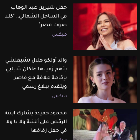
حفل شيرين عبد الوهاب
في الساحل الشمالي.. "كلنا
صوت مصر"
ميكس
والد أولكو هلال تشيفتشي
يتهم زميلها هاكان شيلبي
بإقامة علاقة مع قاصر
ويتقدم ببلاغ رسمي
ميكس
محمود حميدة يشارك ابنته
الرقص على أغنية ولا يا ولا
في حفل زفافها