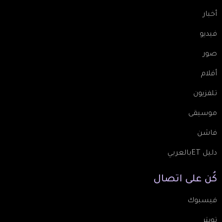
أخبار
فيديو
صور
أفلام
تلفزيون
موسيقى
فاشن
دليل ETبالعربي
كُن
على
اتصال
فيسبوك
تويتر