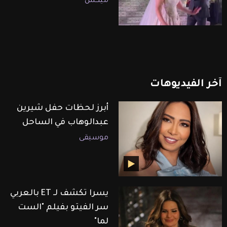
ميكس
آخر
الفيديوهات
أبرز لحظات حفل شيرين
عبدالوهاب في الساحل
موسيقى
يسرا تكشف لـ ET بالعربي
سر الفيتو بفيلم "الست
لما"