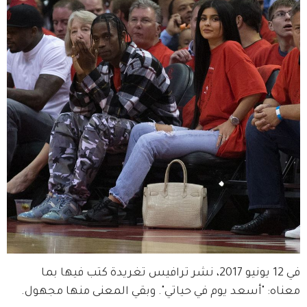
في 12 يونيو 2017، نشر ترافيس تغريدة كتب فيها بما 
معناه: "أسعد يوم في حياتي". وبقي المعنى منها مجهول.