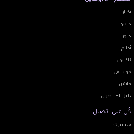
أخبار
فيديو
صور
أفلام
تلفزيون
موسيقى
فاشن
دليل ETبالعربي
كُن
على
اتصال
فيسبوك