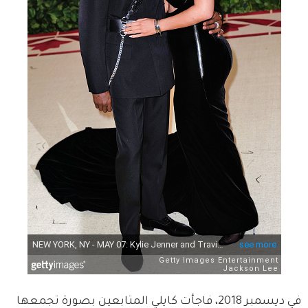
في ديسمبر 2018، فاجأت كايلي المتابعين بصورة تجمعها 