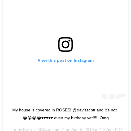
View this post on Instagram
My house is covered in ROSES! @travisscott and it’s not 
even my birthday yet!!!!! Omg ♥️♥️♥️♥️♥️😭😭😭😭
A post shared by
Kylie ✨
(@kyliejenner) on
Aug 5, 2019 at 1:37pm PDT