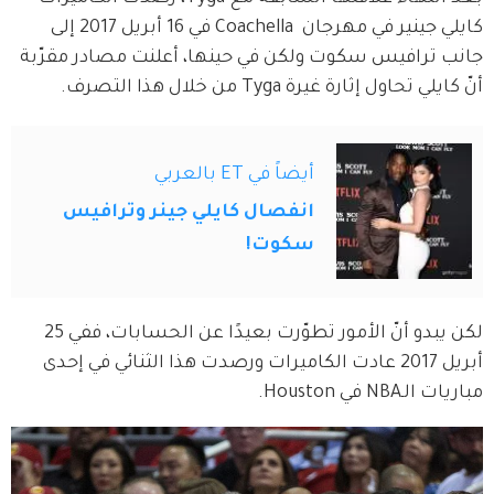
كايلي جينير في مهرجان  Coachella في 16 أبريل 2017 إلى 
جانب ترافيس سكوت ولكن في حينها، أعلنت مصادر مقرّبة 
أنّ كايلي تحاول إثارة غيرة Tyga من خلال هذا التصرف.
أيضاً في ET بالعربي
انفصال كايلي جينر وترافيس
سكوت!
لكن يبدو أنّ الأمور تطوّرت بعيدًا عن الحسابات، ففي 25 
أبريل 2017 عادت الكاميرات ورصدت هذا الثنائي في إحدى 
مباريات الـNBA في Houston.