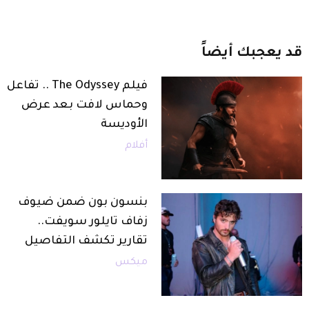
قد
يعجبك
أيضاً
فيلم The Odyssey .. تفاعل
وحماس لافت بعد عرض
الأوديسة
أفلام
بنسون بون ضمن ضيوف
زفاف تايلور سويفت..
تقارير تكشف التفاصيل
ميكس