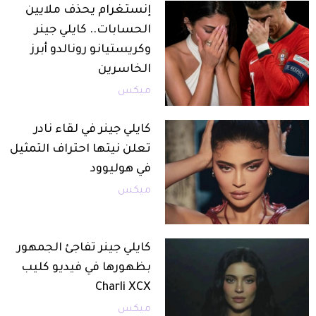
إنستغرام يحذف ملايين
الحسابات.. كايلي جينر
وكريستيانو رونالدو أبرز
الخاسرين
ميكس
كايلي جينر في لقاء نادر
تعلن نيتها احتراف التمثيل
في هوليوود
ميكس
كايلي جينر تفاجئ الجمهور
بظهورها في فيديو كليب
Charli XCX
ميكس