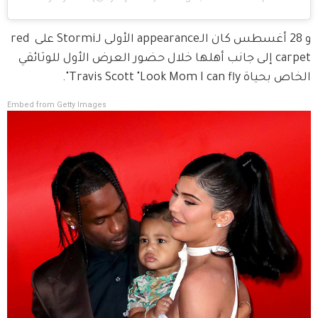
و 28 أغسطس كان الـappearance الأولى لـStormi على red 
carpet إلى جانب أهلها خلال حضور العرض الأول للوثائقي 
الخاص بحياة Travis Scott "Look Mom I can fly".
Embed from Getty Images