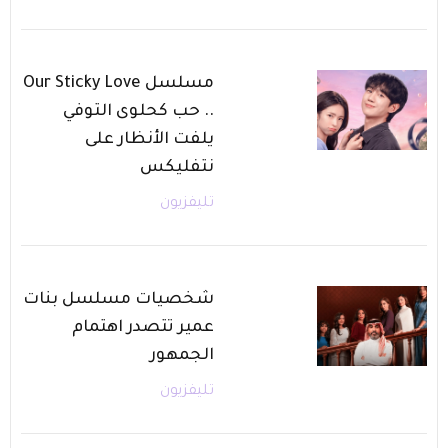
مسلسل Our Sticky Love
.. حب كحلوى التوفي
يلفت الأنظار على
نتفليكس
تليفزيون
شخصيات مسلسل بنات
عمير تتصدر اهتمام
الجمهور
تليفزيون