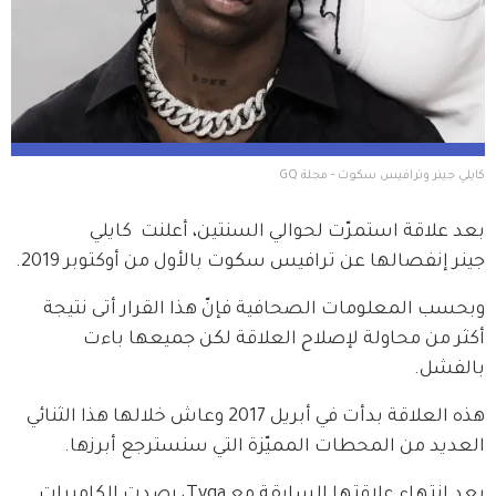
كايلي جينر وترافيس سكوت - مجلة GQ
بعد علاقة استمرّت لحوالي السنتين، أعلنت  كايلي 
جينر إنفصالها عن ترافيس سكوت بالأول من أوكتوبر 2019.
وبحسب المعلومات الصحافية فإنّ هذا القرار أتى نتيجة 
أكثر من محاولة لإصلاح العلاقة لكن جميعها باءت 
بالفشل.
هذه العلاقة بدأت في أبريل 2017 وعاش خلالها هذا الثنائي 
العديد من المحطات المميّزة التي سنسترجع أبرزها.
بعد انتهاء علاقتها السابقة مع Tyga، رصدت الكاميرات 