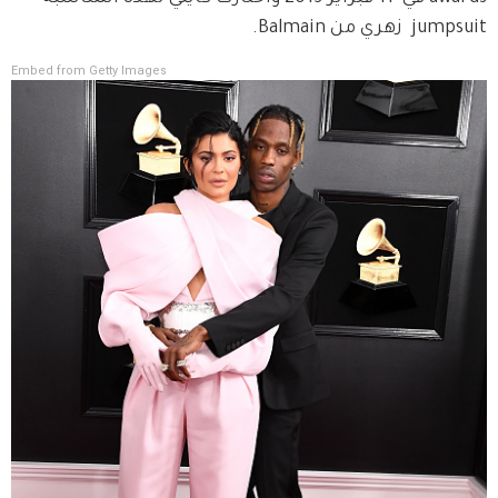
jumpsuit  زهري من Balmain.
Embed from Getty Images