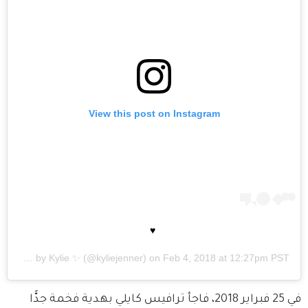
View this post on Instagram
♥️
A post shared by
Kylie ✨
(@kyliejenner) on
Feb 4, 2018 at 12:27pm PST
في 25 فبراير 2018، فاجأ ترافيس كايلي بهدية فخمة جدًّا 