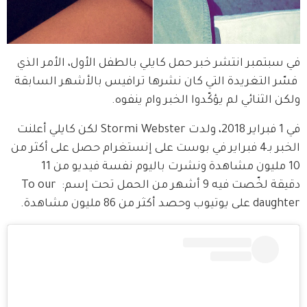
في سبتمبر انتشر خبر حمل كايلي بالطفل الأول، الأمر الذي 
 فسّر التغريدة التي كان نشرها ترافيس بالأشهر السابقة 
ولكن الثنائي لم يؤكّدوا الخبر وام ينفوه.
في 1 فبراير 2018، ولدت Stormi Webster لكن كايلي أعلنت 
الخبر بـ4 فبراير في بوست على إنستغرام حصل على أكثر من 
10 مليون مشاهدة ونشرت باليوم نفسة فيديو من 11 
دقيقة لخّصت فيه 9 أشهر من الحمل تحت إسم: To our 
daughter على يوتيوب وحصد أكثر من 86 مليون مشاهدة.