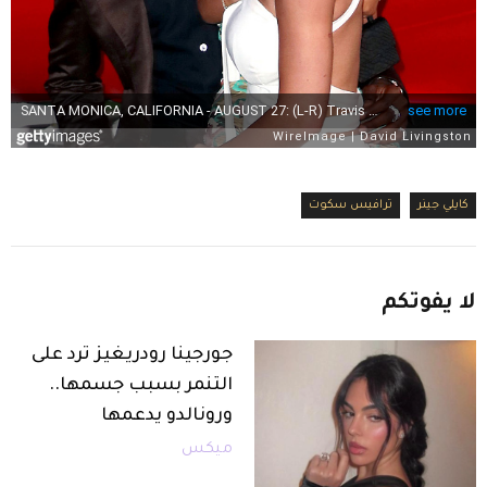
كايلي جينر
ترافيس سكوت
لا
يفوتكم
جورجينا رودريغيز ترد على
التنمر بسبب جسمها..
ورونالدو يدعمها
ميكس