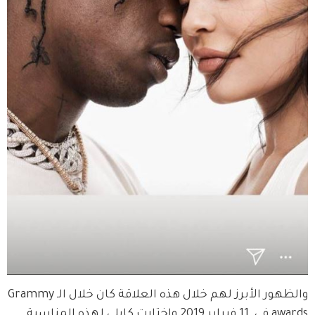
والظهور الأبرز لهم خلال هذه العلاقة كان خلال الـGrammy 
awards في  11 فبراير 2019 واختارت كايلي لهذه المناسبة 