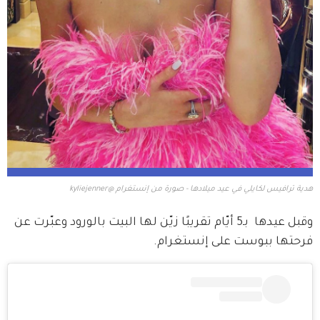
هدية ترافيس لكايلي في عيد ميلادها - صورة من إنستغرام @kyliejenner
وقبل عيدها  بـ5 أيّام تقريبًا زيّن لها البيت بالورود وعبّرت عن 
فرحتها ببوست على إنستغرام.