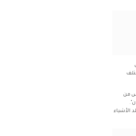
 
تلف 
س من 
". 
د الأشياء 