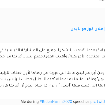
لك".
علان فوز جو بايدن
ية، فبعدما تقدمت بالشكر للجميع على المشاركة القياسية في
ات المتحدة الأمريكية"، وأهدت الفوز لجميع نساء أمريكا من مخ
 ومن أبرزهم ليدي غاغا، التي عبرت عن رضاها لأول خطاب للرئي
 وعلقت عليها بما معناه "هذه أنا خلال خطاب الرئيس بايدن
ا التي كتبت فيها "أتمنى أن ترى كل فتاة اليوم أن أمريكا هي بل
Me during 
#BidenHarris2020
 speeches 
pic.twi