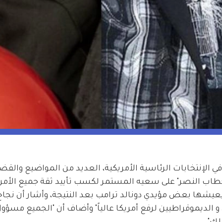
الإنتخابات الرئاسية الأمريكية، العديد من المواضيع والقضا
"خطاب النصر" على سعيه المستمر لكسب تأييد ثقة جميع الأمري
 يعيشها بعض مؤيدي دونالد ترامب بعد النتيجة، وأشار أن نجاح 
 و الديموقراطيين لرفع أمريكا عالياً" وأضاف أن "الجميع مسؤو