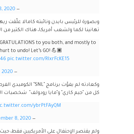
, 2020
— Lady Gaga (@ladygaga)
وبصورة للرئيس بايدن ونائبته كامالا علّقت ريها
تهانينا لكما ولشعب أمريكا، هناك الكثير من الع
NGRATULATIONS to you both, and mostly to 
urt to undo! Let’s GO! 💪🏿
t46
pic.twitter.com/RIxrFcKE15
 2020
— Rihanna (@rihanna)
وكعادته لم يفوّت برن
كل من "جيم كاري" و"مايا رودولف"  شخصيات ال
ic.twitter.com/ybrPtFAyQM
mber 8, 2020
— Saturday Night Live - SNL (@nbcsnl)
ولم يقتصر الإحتفال على الأمريكيين فقط، حيث ه