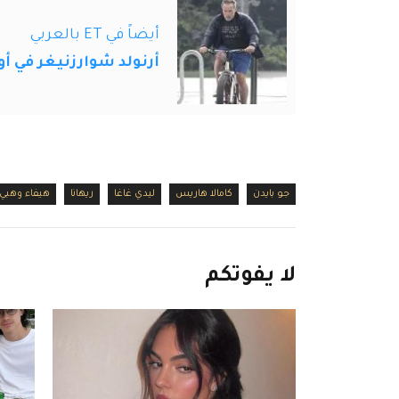
أيضاً في ET بالعربي
أرنولد شوارزنيغر في أ
جو بايدن
كامالا هاريس
ليدي غاغا
ريهانا
هيفاء وهبي
لا
يفوتكم