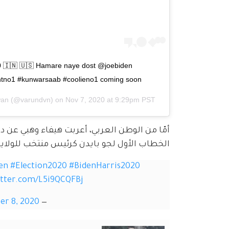
🇮🇳 🇺🇸 Hamare naye dost @joebiden 
entno1 #kunwarsaab #coolieno1 coming soon
wan
(@varundvn) on
Nov 7, 2020 at 9:29pm PST
أمّا من الوطن العربي، أعربت هيفاء وهبي عن 
الخطاب الأول لجو بايدن كرئيس منتخب للولايات
en
#Election2020
#BidenHarris2020
itter.com/L5i9QCQFBj
r 8, 2020
— Haifa Wehbe (@HaifaWehbe)