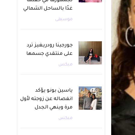
لجمهورها في حفلها
غدًا بالساحل الشمالي
موسيقى
جورجينا رودريغيز ترد
على منتقدي جسمها
ميكس
ياسين بونو يؤكد
انفصاله عن زوجته لأول
مرة وينهي الجدل
ميكس