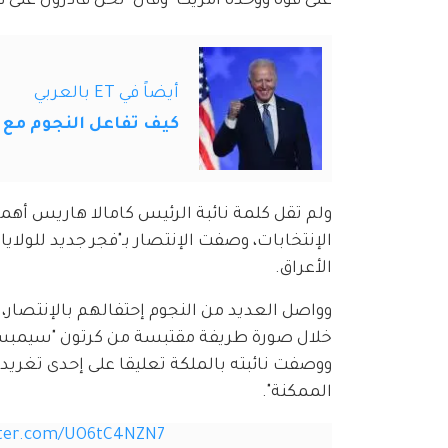
على قوة ووحدة أمريكا" وقال "نحن قادرون على ذ
أيضاً في ET بالعربي
كيف تفاعل النجوم مع إ
ولم تقل كلمة نائبة الرئيس كامالا هاريس أهم
الإنتخابات، وصفت الإنتصار بـ"فجر جديد للولاي
الأعراق.
وواصل العديد من النجوم إحتفالهم بالإنتصار،
خلال صورة طريفة مقتبسة من كرتون "سيمبسون"
ووصفت نائبته بالملكة تعليقا على إحدى تغريداته
الممكنة".
tter.com/UO6tC4NZN7