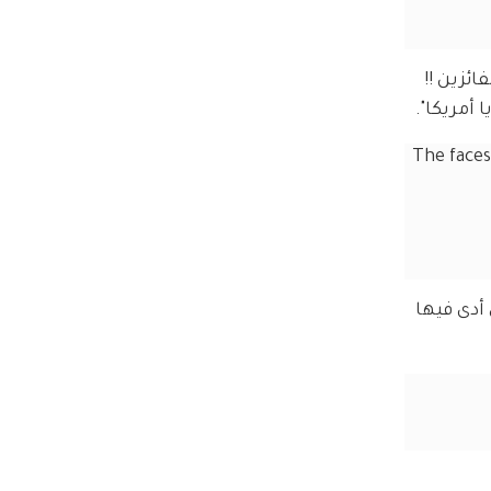
ئزين !! 
 أمريكا".
The face
تي أدى فيها 