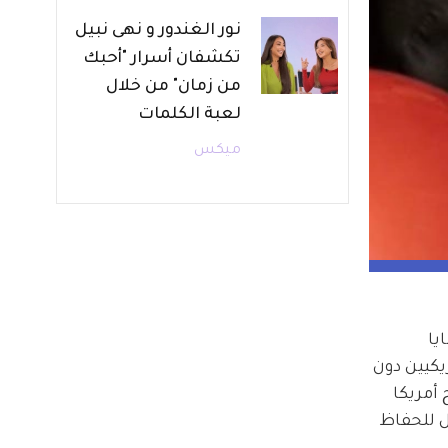
نور الغندور و نهى نبيل
تكشفان أسرار "أحبك
من زمان" من خلال
لعبة الكلمات
ميكس
يا 
كيين دون 
أمريكا 
ل للحفاظ 