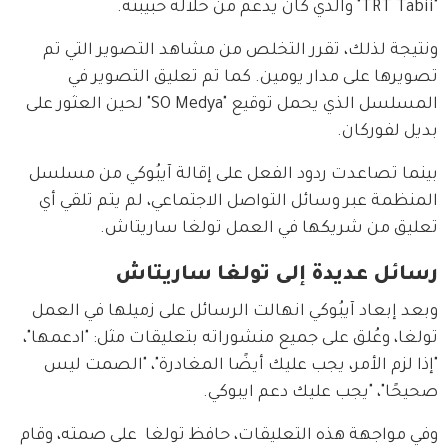
"TRT Tabii" والذي كان يدعم من خلاله حبيبته.
ونتيجة لذلك، تقرر التخلص من مشاهد التصوير التي تم 
تصويرها على مدار يومين. كما تم تعليق التصوير في 
المسلسل الذي يحمل توقيع "SO Medya" لحين العثور على 
بديل لفوركان.
بينما تصاعدت ردود الفعل على إقالة آيبُوكي من مسلسل 
المنظمة عبر وسائل التواصل الاجتماعي، لم يتم تلقي أي 
تعليق من شريكها في العمل تولغا ساريتاش.
رسائل عديدة إلى تولغا ساريتاش
وبعد إبعاد آيبُوكي انهالت الرسائل على زميلها في العمل 
تولغا، وعُلق على جميع منشوراته بتعليقات مثل: "ادعمها"، 
"إذا لزم الأمر، يجب عليك أيضًا المغادرة"، "الصمت ليس 
صحيحًا"، "يجب عليك دعم ايبوكي.
وفي مواجهة هذه التعليقات، حافظ تولغا  على صمته، وقام 