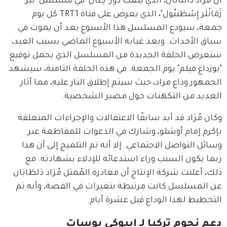
أن مراد دالتابان، الذي يلعب دور "كِنان" في مسلسل "بيَر 
زَمَانْلَر إِسْطَنبُول"، الذي يعرض على قناة TRT1 كل يوم 
جمعة، سيودع المسلسل هذا الأسبوع بعد أن يموت في 
سياق الأحداث. وبعد غيابه الأسبوع الماضي بسبب العيد، 
ستعرض الحلقة الجديدة من المسلسل الذي يحمل توقيع 
"بوزداغ فيلم" يوم الجمعة. في هذه الحلقة الثامنة، سيشهد 
الجمهور وداع مراد، حيث سيتم إطلاق النار عليه، مما أثار 
العديد من التكهنات حول مصير الشخصية.
وكان مُرَاد قد أيد سابقًا الاعتقالات والإجراءات المتعلقة 
بإكرم إمام أوشلو، وشارك في الدعوات للمقاطعة عبر 
وسائل التواصل الاجتماعي. إلا أنه تم التلميح إلى أن هذا 
ربما يكون السبب وراء استدعائه للإدلاء بشهادته. مع 
ذلك، أعلنت شركة الإنتاج أن مغادرة المُمثل مُرَاد دَلطَابَان 
عن المسلسل كانت مرتبطة بتغيرات في القصة، وأنه تم 
التخطيط لهذا الوداع قبل عشرة أيام.
دعم نجوم تركيا لـ ايبوكي بوسات