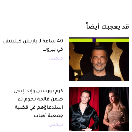
قد
يعجبك
أيضاً
40 ساعة لـ باريش كيليتش
في بيروت
ميكس
كرم بورسين وإيدا إيجي
ضمن قائمة نجوم تم
استدعاؤهم في قضية
جمعية أهباب
ميكس