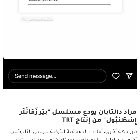
مراد دالتابان يودع مسلسل "بيَر زَمَانْلَر
إِسْطَنبُول" من إنتاج TRT
من جهة أخرى، أفادت الصحفية التركية بيرسن التانوتش 