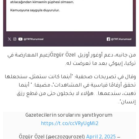
من جانبه، دعم أوغور أوزيل  Özgür Özelزعيم المعارضة في 
تركيا، إيبوكي بعد ما تعرضت له. 
وقال في تصريحات صحفية: "أينما كانت ستمثل، سنجعلها 
تحقق أرقامًا قياسية في المشاهدات"، مضيفا: " أينما 
ذهبت، سندعمها. .هؤلاء لا يخجلون حتى من قطع رزق 
إنسان".
Gazetecilerin sorularını yanıtlıyorum 
https://t.co/ccVRyUgMi2
April 2, 2025
— Özgür Özel (@eczozgurozel)