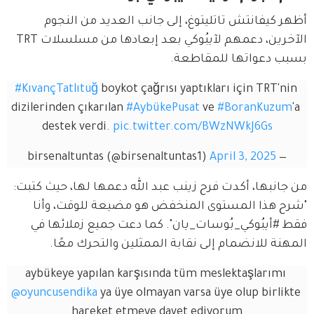
أظهر كيفانتش تاتليتوغ، إلى جانب العديد من النجوم 
الآخرين، دعمهم لآيبُوكي بعد إبعادها من مسلسلات TRT 
بسبب دعواتها للمقاطعة.
#KıvançTatlıtuğ
 boykot çağrısı yaptıkları için TRT'nin 
dizilerinden çıkarılan 
#AybükePusat
 ve 
#BoranKuzum
'a 
destek verdi. 
pic.twitter.com/BWzNWkJ6Gs
April 3, 2025
— birsenaltuntas (@birsenaltuntas1)
من جانبها، أكدت فرح زينب عبد الله دعمها لها، حيث كتبت: 
"شرح هذا المستوى المنخفض هو مضيعة للوقت، وأنا 
فقط #أيبُوكي_بُوسات_يان". كما دعت جميع زملائها في 
المهنة للانضمام إلى نقابة الممثلين والتحرك معًا.
aybükeye yapılan karşısında tüm meslektaşlarımı 
@oyuncusendika
 ya üye olmayan varsa üye olup birlikte 
hareket etmeye davet ediyorum