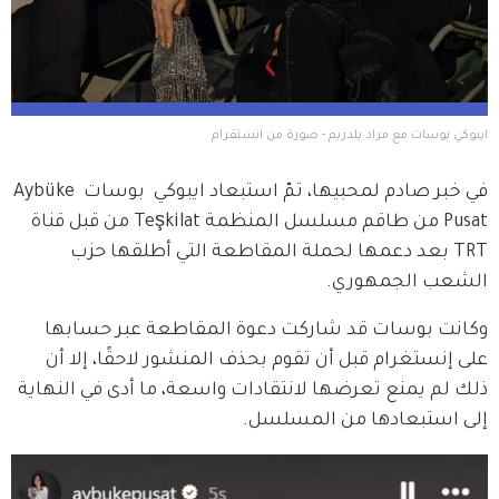
ايبوكي بوسات مع مراد يلدريم - صورة من انستقرام
في خبر صادم لمحبيها، تمّ استبعاد ايبوكي  بوسات Aybüke 
Pusat من طاقم مسلسل المنظمة Teşkilat من قبل قناة 
TRT بعد دعمها لحملة المقاطعة التي أطلقها حزب 
الشعب الجمهوري.
وكانت بوسات قد شاركت دعوة المقاطعة عبر حسابها 
على إنستغرام قبل أن تقوم بحذف المنشور لاحقًا، إلا أن 
ذلك لم يمنع تعرضها لانتقادات واسعة، ما أدى في النهاية 
إلى استبعادها من المسلسل.