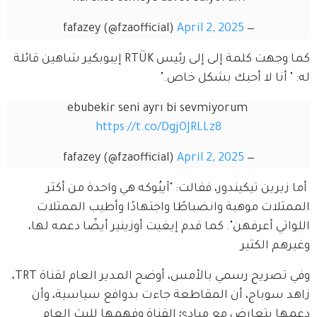
April 2, 2025
— fafazey (@fzaofficial)
كما وجهت كلمة إلى إلى رئيس RTÜK إيبوبكير شاهين قائلة 
له: " أنا لا أحبك بشكل خاص."
ebubekir seni ayrı bi sevmiyorum 
https://t.co/DgjOJRLLz8
April 2, 2025
— fafazey (@fzaofficial)
 أما زيرين تيكيندور، فقالت: "آيبُوكه هي واحدة من أكثر 
الممثلات موهبة وانضباطًا واجتهادًا وأطيب الممثلات 
اللواتي أعرفهن". كما قدم إيغيت أوزينير أيضًا دعمه لها، 
وغيرهم الكثير
وفي تصريح رسمي بالأمس، أوضح المدير العام لقناة TRT، 
زاهد سوباج، أن المقاطعة جاءت بدوافع سياسية، وأن 
دعمها يتعارض مع مبادئ القناة وفهمها للبث العام 