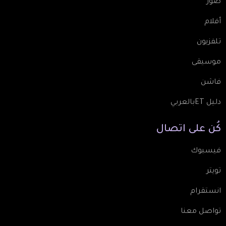
صور
أفلام
تلفزيون
موسيقى
فاشن
دليل ETبالعربي
كُن
على
اتصال
فيسبوك
تويتر
انستقرام
تواصل معنا