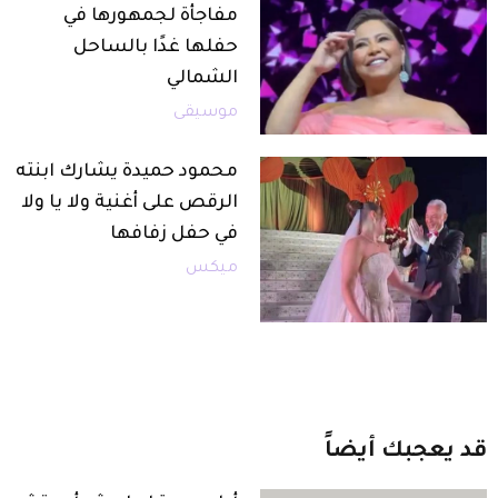
مفاجأة لجمهورها في
حفلها غدًا بالساحل
الشمالي
موسيقى
محمود حميدة يشارك ابنته
الرقص على أغنية ولا يا ولا
في حفل زفافها
ميكس
قد
يعجبك
أيضاً