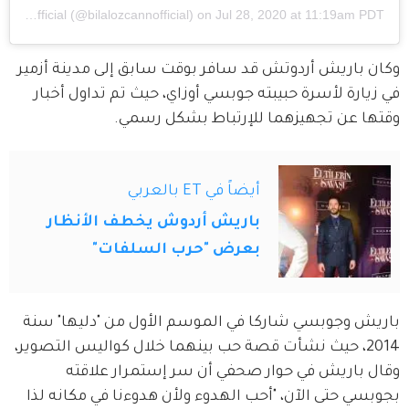
Bilal Özcan Official
(@bilalozcannofficial) on
Jul 28, 2020 at 11:19am PDT
وكان باريش أردوتش قد سافر بوقت سابق إلى مدينة أزمير 
في زيارة لأسرة حبيبته جوبسي أوزاي، حيث تم تداول أخبار 
وقتها عن تجهيزهما للإرتباط بشكل رسمي.
أيضاً في ET بالعربي
باريش أردوش يخطف الأنظار
بعرض "حرب السلفات"
باريش وجوبسي شاركا في الموسم الأول من "دليها" سنة 
2014، حيث نشأت قصة حب بينهما خلال كواليس التصوير، 
وقال باريش في حوار صحفي أن سر إستمرار علاقته 
بجوبسي حتى الآن، "أحب الهدوء ولأن هدوءنا في مكانه لذا 