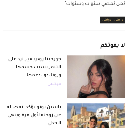
نحن نمضي سنوات وسنوات".
باريش أردوتش
لا
يفوتكم
جورجينا رودريغيز ترد على
التنمر بسبب جسمها..
ورونالدو يدعمها
ميكس
ياسين بونو يؤكد انفصاله
عن زوجته لأول مرة وينهي
الجدل