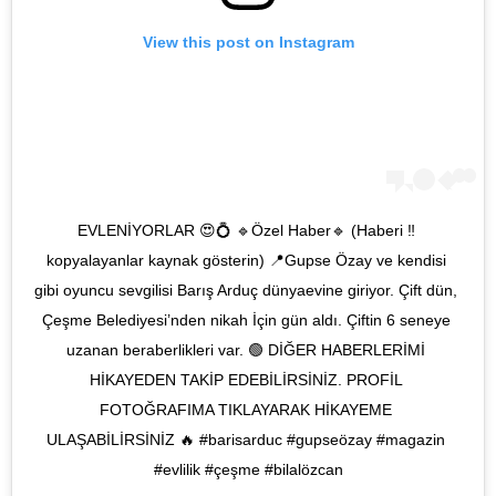
View this post on Instagram
‼️EVLENİYORLAR 😍💍 🔹Özel Haber🔹️ (Haberi 
kopyalayanlar kaynak gösterin) 📍Gupse Özay ve kendisi 
gibi oyuncu sevgilisi Barış Arduç dünyaevine giriyor. Çift dün, 
Çeşme Belediyesi’nden nikah İçin gün aldı. Çiftin 6 seneye 
uzanan beraberlikleri var. 🟢 DİĞER HABERLERİMİ 
HİKAYEDEN TAKİP EDEBİLİRSİNİZ. PROFİL 
FOTOĞRAFIMA TIKLAYARAK HİKAYEME 
ULAŞABİLİRSİNİZ 🔥 #barisarduc #gupseözay #magazin 
#evlilik #çeşme #bilalözcan