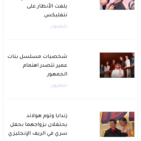
يلفت الأنظار على
نتفليكس
تليفزيون
شخصيات مسلسل بنات
عمير تتصدر اهتمام
الجمهور
تليفزيون
زندايا وتوم هولاند
يحتفلان بزواجهما بحفل
سري في الريف الإنجليزي