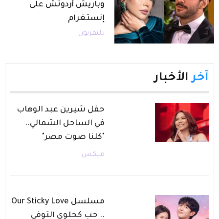
وباريش أردوتش على
إنستغرام
تليفزيون
آخر
الأخبار
حفل شيرين عبد الوهاب
في الساحل الشمالي..
"كلنا صوت مصر"
ميكس
مسلسل Our Sticky Love
.. حب كحلوى التوفي