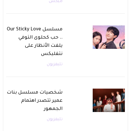
ميكس
مسلسل Our Sticky Love
.. حب كحلوى التوفي
يلفت الأنظار على
نتفليكس
تليفزيون
شخصيات مسلسل بنات
عمير تتصدر اهتمام
الجمهور
تليفزيون