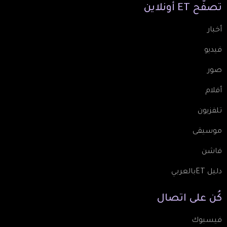
تصفّح
ET
أونلاين
أخبار
فيديو
صور
أفلام
تلفزيون
موسيقى
فاشن
دليل ETبالعربي
كُن
على
اتصال
فيسبوك