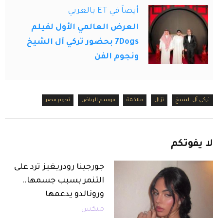
أيضاً في ET بالعربي
العرض العالمي الأول لفيلم
7Dogs بحضور تركي آل الشيخ
ونجوم الفن
تركي آل الشيخ
نزال
ملاكمة
موسم الرياض
نجوم مصر
لا
يفوتكم
جورجينا رودريغيز ترد على
التنمر بسبب جسمها..
ورونالدو يدعمها
ميكس