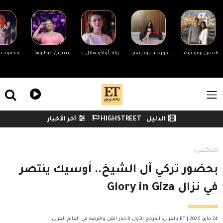
Skip to main conten
ياسين بونو يؤكد انفصاله عن زوجته لأول مرة وينهي الجدل
جورجينا رودريغيز ترد على منتقدي جسمها
والد أولكو هلال تشيفتشي يتهم زميلها هاكان شيلبي بإقامة علاقة مع قاصر ويتقدم ببلاغ رسمي
شيرين عبدالوهاب تحضر مفاجأة لجمهورها في حفلها غدًا بالساحل الشمالي
ile Menu
الدليل
HIGHSTREET
آخر الأخبار
Watch menu
ميكس
بحضور تركي آل الشيخ.. أوسيك ينتصر
في نزال Glory in Giza
24 مايو 2026 | ET بالعربي: المرجع الأول لأخبار الفن والترفيه في العالم العربي