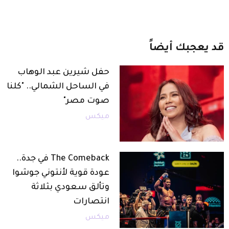
قد
يعجبك
أيضاً
حفل شيرين عبد الوهاب
في الساحل الشمالي.. "كلنا
صوت مصر"
ميكس
The Comeback في جدة..
عودة قوية لأنتوني جوشوا
وتألق سعودي بثلاثة
انتصارات
ميكس