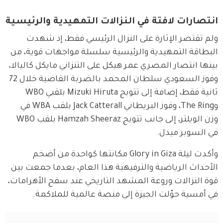
انتصارات لافتة في النزالات التمهيدية والرئيسية
ولم تقتصر الإثارة على النزال الرئيسي فقط، إذ شهدت 
البطاقة التمهيدية والرئيسية سلسلة مواجهات قوية، من 
بينها انتصار المصري عمر هيكل على التنزاني مايكل كاليالا، 
وفوز السعودي سلطان المحمد بالضربة القاضية خلال 72 
ثانية فقط، إضافة إلى تتويج Mizuki Hiruta بلقبي WBO 
وThe Ring، وفوز البريطاني Jack Catterall بلقب WBA في 
وزن الويلتر، إلى جانب تتويج Hamzah Sheeraz بلقب WBO 
في السوبر ميدل.
وأكدت ليلة Glory in Giza مكانتها كواحدة من أضخم 
الأحداث الرياضية والترفيهية هذا العام، بعدما جمعت بين 
قوة النزالات وروعة المشهد التاريخي عند سفح الأهرامات، 
في أمسية حوّلت الجيزة إلى منصة عالمية للملاكمة.