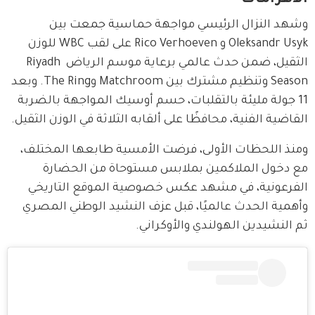
وشهد النزال الرئيسي مواجهة حماسية جمعت بين 
Oleksandr Usyk و Rico Verhoeven على لقب WBC للوزن 
الثقيل، ضمن حدث عالمي برعاية موسم الرياض Riyadh 
Season وتنظيم مشترك بين Matchroom وThe Ring. وبعد 
11 جولة مليئة بالتقلبات، حسم أوسيك المواجهة بالضربة 
القاضية الفنية، محافظًا على ألقابه الثلاثة في الوزن الثقيل.
ومنذ اللحظات الأولى، فرضت الأمسية طابعها المختلف، 
مع دخول الملاكمين بملابس مستوحاة من الحضارة 
الفرعونية، في مشهد عكس خصوصية الموقع التاريخي 
وأهمية الحدث عالميًا، قبل عزف النشيد الوطني المصري 
ثم النشيدين الهولندي والأوكراني.