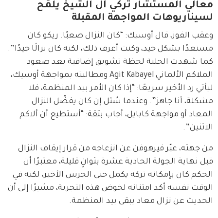
معالي المستشار تركي آل الشيخ يلمّح
لسيناريوهات المواجهة المقبلة
وعقب الفوز، قال أوسيك: “كان النزال صعبًا. ريكو كان 
مستعدًا بشكل جيد، وكنت أعرف ذلك، لكنه كان نزالًا جيدًا”. 
كما شهدت الحلبة لحظة تشويق إضافية بعد صعود 
الملاكم الألماني Agit Kabayel ومطالبته بمواجهة أوسيك، 
ليأتي رد الأخير سريعًا: “إذا كان الأمر بيد المنظمة، فلا 
مشكلة، أنا جاهز”. وعندما سُئل إن كان يفضّل النزال 
المعاد أو مواجهة كابايل، أجاب بثقة: “أستطيع أن ألاكم 
الاثنين”.
من جهته، عبّر فيرهوفن عن انزعاجه من قرار إيقاف النزال 
قبل نهاية الجولة الحادية عشرة بثوانٍ قليلة، معتبرًا أن 
الحكم كان بإمكانه تركه يكمل حتى الجرس الأخير، لكنه في 
الوقت نفسه أكد امتنانه لخوض هذه التجربة، مشيرًا إلى أن 
الحديث عن نزال معاد يبقى بيد المنظمة.