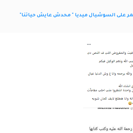
نمر على السوشيال ميديا " محدش عايش حياتنا"