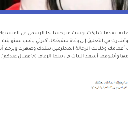
 طلبة، بعدما شاركت بوست عبر حسابها الرسمي في الفيسبوك،
أشارت في التعليق إلى وفاة شقيقها، "كبرتي ياقلب عمتو بنت أ
يلك أعمامك وخلانك الرجالة المحترمين سندك وضهرك ويرحم أبو
فها أسعد البنات في بيتها الزفاف ٩/٤عقبال عندكم".