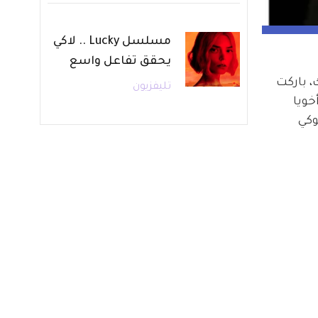
مسلسل Lucky .. لاكي
يحقق تفاعل واسع
 باركت 
تليفزيون
خويا 
كي 