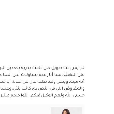
لم يمر وقت طويل حتى قامت بدرية بتعديل الب
على التهنئة، مما أثار عدة تساؤلات لدى المتا
أنه ميت، ويدعى وليد طلبة قال من خلاله "يا جم
والمفروض اللى في النص دى كانت بنتى، وعشان
حسبى الله ونعم الوكيل فيكم، انتوا كلكم ميتين