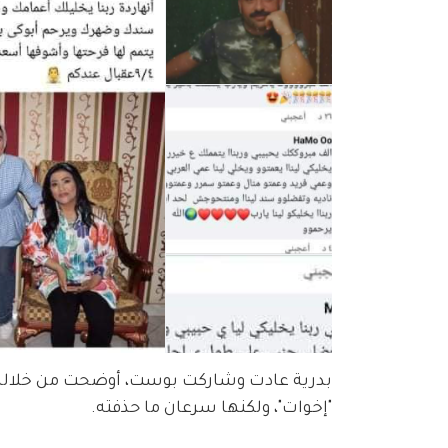
بدرية عادت وشاركت بوست، أوضحت من خلاله أن
"إخوات"، ولكنها سرعان ما حذفته.