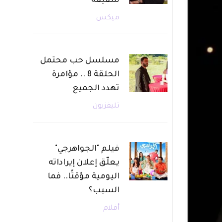
شقيقه
ميكس
مسلسل حب محتمل
الحلقة 8 .. مؤامرة
تهدد الجميع
تليفزيون
فيلم "الجواهرجي"
يعلّق إعلان إيراداته
اليومية مؤقتًا.. فما
السبب؟
أفلام