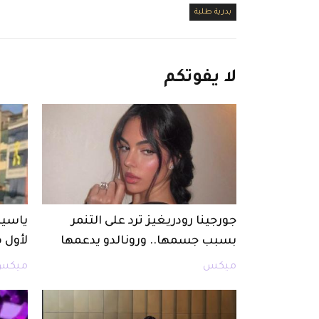
بدرية طلبة
لا
يفوتكم
جورجينا رودريغيز ترد على التنمر
ياسين
بسبب جسمها.. ورونالدو يدعمها
لأول 
ميكس
ميكس