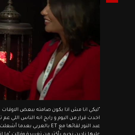
"ليكي انا مش اذا بكون صامته ببعض الاوقات يع
اخدت قرار من اليوم و رايح انه الناس اللي ع
عبد النور لقائها مع ET بال
عليها نادين نجيم بأكثر من تغريدة وقالت "ما ا