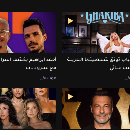
دياب توثق شخصيتها الغريبة
أحمد ابراهيم يكشف اسرار 
يب غنائي
مع عمرو دياب
ى
موسيقى