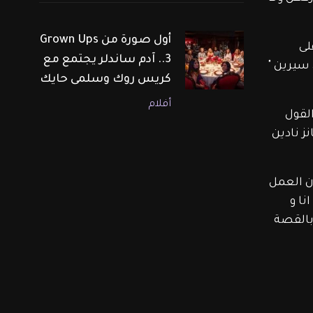
أول صورة من Grown Ups
لسة "الدراما على 
3.. آدم ساندلر يجتمع مع
سيرين " 
كريس روك وسلمى حايك
أفلام
لقول 
انز نادين 
ون العمل 
ا و 
بالقصة 