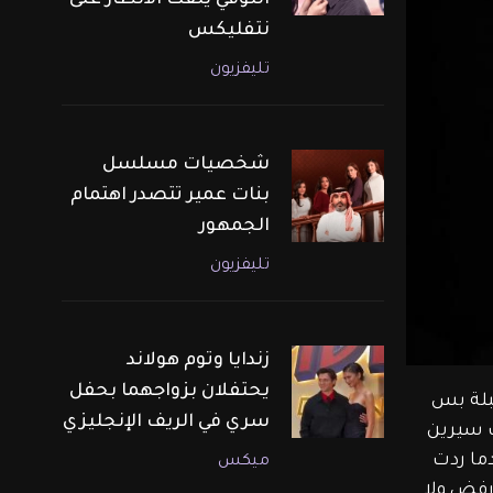
التوفي يلفت الأنظار على
نتفليكس
تليفزيون
شخصيات مسلسل
بنات عمير تتصدر اهتمام
الجمهور
تليفزيون
زندايا وتوم هولاند
يحتفلان بزواجهما بحفل
بلة بس 
سري في الريف الإنجليزي
ت سيرين 
دما ردت 
ميكس
رفض ولا 