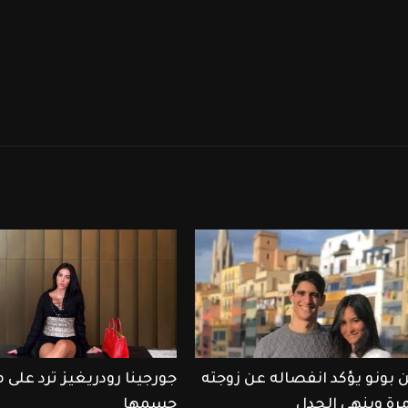
 بونو يؤكد انفصاله عن زوجته
جورجينا رودريغيز ترد على 
مرة وينهي الجدل
جسمها