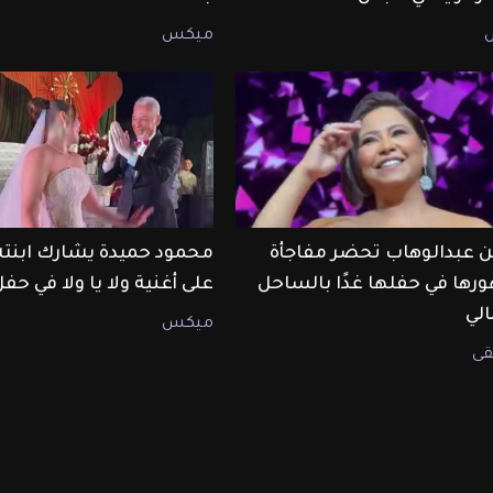
ميكس
 عبدالوهاب تحضر مفاجأة
محمود حميدة يشارك ابنت
رها في حفلها غدًا بالساحل
على أغنية ولا يا ولا في حف
لي
ميكس
ى