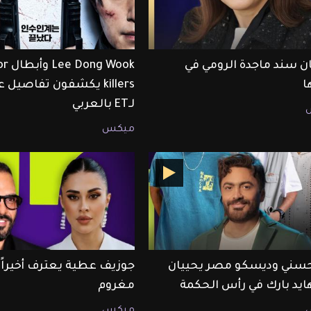
ن سند ماجدة الرومي في
 Wook
ا
killers يكشفون تفاصيل
لـET بالعربي
ميكس
حسني وديسكو مصر يحييان
جوزيف عطية يعترف أخيراً أ
هايد بارك في رأس الحكمة
مغروم