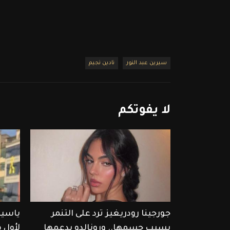
سيرين عبد النور
نادين نجيم
لا
يفوتكم
جورجينا رودريغيز ترد على التنمر
ياسين
بسبب جسمها.. ورونالدو يدعمها
لأول 