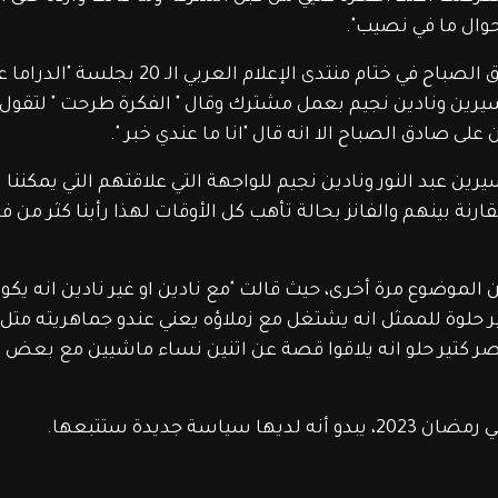
حوال ما في نصيب".
ورد نادين جاء بعد تعليق سيرين على كلام صادق الصباح في ختام منتدى الإعلام العربي الـ 20 بج
رين ونادين نجيم بعمل مشترك وقال " الفكرة طرحت " لتقول 
 على صادق الصباح الا انه قال "انا ما عندي خبر ".
رين عبد النور ونادين نجيم للواجهة التي علاقتهم التي يمكننا ا
كون هناك مقارنة بينهم والفانز بحالة تأهب كل الأوقات لهذا رأينا كثر من ف
 سيرين عن الموضوع مرة أخرى، حيث قالت "مع نادين او غير نادين انه يك
وة للممثل انه يشتغل مع زملاؤه يعني عندو جماهريته متل ان
ن مصر كتير حلو انه يلاقوا قصة عن اتنين نساء ماشيين مع بعض 
 جديدة ستتبعها.