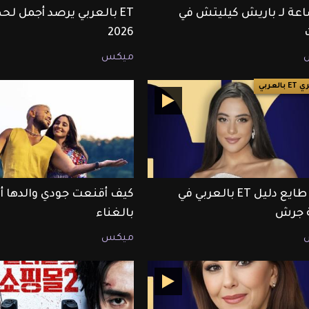
ساعة لـ باريش كيليتش في
2026
ميكس
العربي
أندريا طايع دليل ET بالعربي في
كيف أقنعت جودي والدها 
ة جرش
بالغناء
ميكس