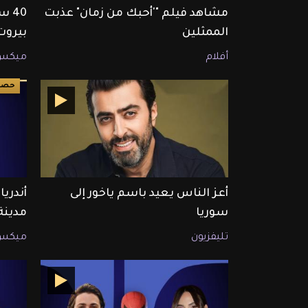
مشاهد فيلم "'أحبك من زمان" عذبت
40 
الممثلين
بيروت
أفلام
ميكس
حصري ET ب
أعز الناس يعيد باسم ياخور إلى
سوريا
مدين
تليفزيون
ميكس