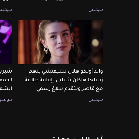
ميكس
ميكس
والد أولكو هلال تشيفتشي يتهم
شيرين
زميلها هاكان شيلبي بإقامة علاقة
لجمهو
مع قاصر ويتقدم ببلاغ رسمي
الشما
ميكس
موسيق