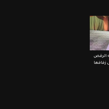
ه الرقص
ل زفافها