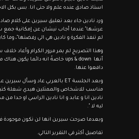
استاذ صادق عنده علم ولا حتى انا. بس بكل الا
عرشها" عندما أجاب نيشان عن إمكانية جمع سي
لم تنفذ الفكرة و نادين هي الي رفضتها"، وما كان
وهذا التصريح لم يمر مرور الكرام وأعاد خلاف سي
أنها  ups & down خاصةً انه دائما ي
دافعوا عنها.
وبعد الجلسة ET بالعربي عاد وسأل
مناسب للاشخاص والممثلين هيدي شغلة كتير حل
نادين انا و عابد و انا نادين الراسي او حدا م
ليه لا ".
وبعدما صرحت سيرين انها لن تكون موجودة في رمضان 2023، يبدو أنه لديها سياسة
تفاصيل أكثر في التقرير التالي.