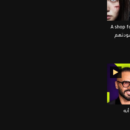
Lee Dong وأبطال A shop for
 عودتهم
نه