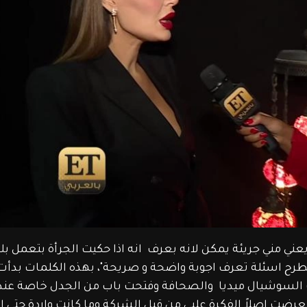
ني مني جريئة يمكن لانه بعرف  انه اذا حكيت الجرأة بتعمل بل
م تطرح اسئلة تعرف اجوبة واضحة و صريحة"، بهذه الكلمات بدأ
عربي بعدما أشعلت السوشيال ميديا  والصحافة وفتحت باب من الجدل خاصة عن
نعرضت اصلاً الفكرة عليي من قبل الشركة وما كانت واردة حتى ا