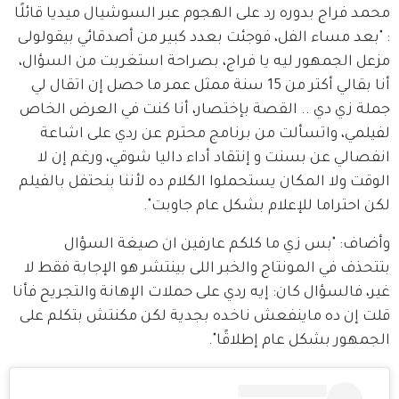
محمد فراج بدوره رد على الهجوم عبر السوشيال ميديا قائلًا 
: "بعد مساء الفل، فوجئت بعدد كبير من أصدقائي بيقولولى 
مزعل الجمهور ليه يا فراج، بصراحة استغربت من السؤال، 
أنا بقالي أكتر من 15 سنة ممثل عمر ما حصل إن اتقال لي 
جملة زي دي .. القصة بإختصار، أنا كنت في العرض الخاص 
لفيلمي، واتسألت من برنامج محترم عن ردي على اشاعة 
انفصالي عن بسنت و إنتقاد أداء داليا شوقي، ورغم إن لا 
الوقت ولا المكان يستحملوا الكلام ده لأننا بنحتفل بالفيلم 
لكن احتراما للإعلام بشكل عام جاوبت".
وأضاف: "بس زي ما كلكم عارفين ان صيغة السؤال 
بتتحذف في المونتاج والخبر اللى بينتشر هو الإجابة فقط لا 
غير، فالسؤال كان: إيه ردي على حملات الإهانة والتجريح فأنا 
قلت إن ده ماينفعش ناخده بجدية لكن مكنتش بتكلم على 
الجمهور بشكل عام إطلاقًا".