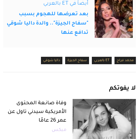
أيضاً في ET بالعربي
بعد تعرضها للهجوم بسبب
"سفاح الجيزة".. والدة داليا شوقي
تدافع عنها
محمد فراج
ET بالعربي
سفاح الجيزة
داليا شوقي
لا
يفوتكم
وفاة صانعة المحتوى
الأمريكية سيدني تاول عن
عمر 26 عامًا
ميكس