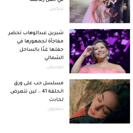
ميكس
شيرين عبدالوهاب تحضر
مفاجأة لجمهورها في
حفلها غدًا بالساحل
الشمالي
موسيقى
مسلسل حب على ورق
الحلقة 41 .. لين تتعرض
لحادث
تليفزيون