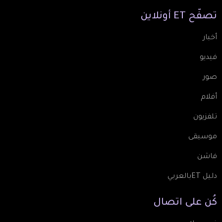
تصفّح
ET
أونلاين
أخبار
فيديو
صور
أفلام
تلفزيون
موسيقى
فاشن
دليل ETبالعربي
كُن
على
اتصال