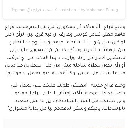
A post shared by Mohamed Farrag | محمد فراج (@fegoooo)
وتابع فراج: "أنا متأكد أن جمهوري اللي بنى اسم محمد فراج 
فاهم معنى كلامي كويس وعارف ان فيه فرق بين الرأى (حتى 
لو كان سلبى) وبين الشتيمة.. فيه فرق بين وجهة النظر و 
بين الإهانة و التجريح ومتأكد كمان ان جمهورى عارف إني 
مستحيل أحجر على رأيه، وياريت دايما الحكم على أي موقف 
أو رأي يكون بنظرة شاملة مش من خلال سطرين متاخدين 
من مانشيت على فيس بوك أو من فيديو اتعمل له مونتاج".
وختم فراج حديثه : "معلش طولت عليكم بس يمكن اللي 
حصل ده كان فرصة لتأكيد إمتناني الدائم بأراء الجمهور 
واني بستفيد من النقد والملاحظات زي ما ببقى سعيد 
بالإشادات. بحبكم وشكرا لدعمكم ليا من بداية مشواري".