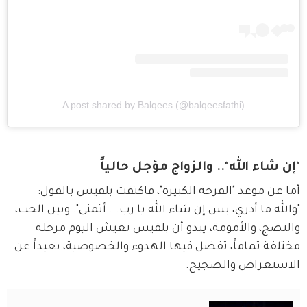
A post shared by Balqees (@balqeesfathi)
"إن شاء الله".. والزواج مؤجل حالياً
أما عن موعد "الفرحة الكبيرة"، فاكتفت بلقيس بالقول: 
"والله ما أدري، بس إن شاء الله يا رب... أتمنى". وبين الحب، 
والنضج، والأمومة، يبدو أن بلقيس تعيش اليوم مرحلة 
مختلفة تماماً، تفضل فيها الهدوء والخصوصية، بعيداً عن 
الاستعراض والضجيج.