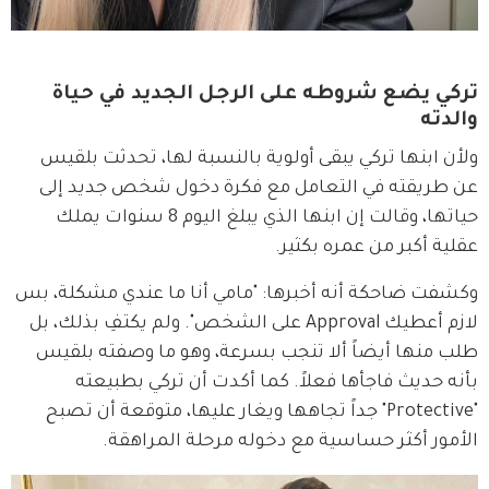
تركي يضع شروطه على الرجل الجديد في حياة
والدته
ولأن ابنها تركي يبقى أولوية بالنسبة لها، تحدثت بلقيس 
عن طريقته في التعامل مع فكرة دخول شخص جديد إلى 
حياتها، وقالت إن ابنها الذي يبلغ اليوم 8 سنوات يملك 
عقلية أكبر من عمره بكثير.
وكشفت ضاحكة أنه أخبرها: "مامي أنا ما عندي مشكلة، بس 
لازم أعطيك Approval على الشخص". ولم يكتفِ بذلك، بل 
طلب منها أيضاً ألا تنجب بسرعة، وهو ما وصفته بلقيس 
بأنه حديث فاجأها فعلاً. كما أكدت أن تركي بطبيعته 
"Protective" جداً تجاهها ويغار عليها، متوقعة أن تصبح 
الأمور أكثر حساسية مع دخوله مرحلة المراهقة.