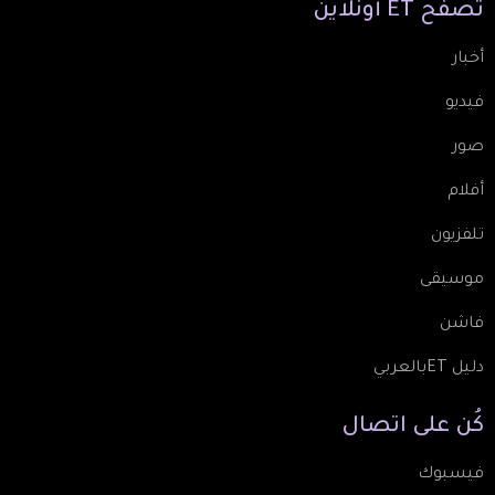
تصفّح
ET
أونلاين
أخبار
فيديو
صور
أفلام
تلفزيون
موسيقى
فاشن
دليل ETبالعربي
كُن
على
اتصال
فيسبوك