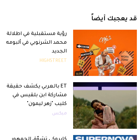
قد
يعجبك
أيضاً
رؤية مستقبلية في اطلالة
محمد الشرنوبي في ألبومه
الجديد
HIGHSTREET
ET بالعربي يكشف حقيقة
مشاركة ابن بلقيس في
كليب "زهر ليمون"
ميكس
كايروكي تشوّق الجمهور