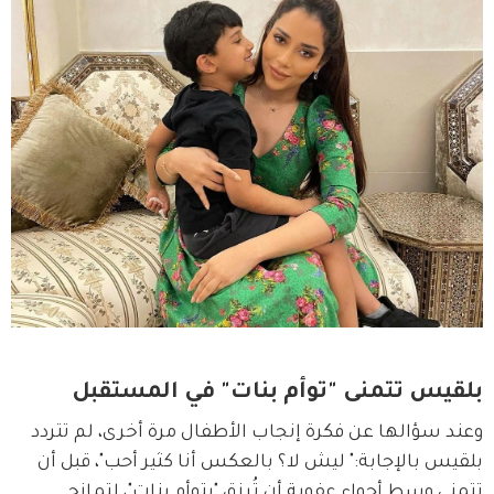
بلقيس تتمنى "توأم بنات" في المستقبل
وعند سؤالها عن فكرة إنجاب الأطفال مرة أخرى، لم تتردد 
بلقيس بالإجابة:" ليش لا؟ بالعكس أنا كثير أحب"، قبل أن 
تتمنى وسط أجواء عفوية أن تُرزق "بتوأم بنات"، لتمازح 