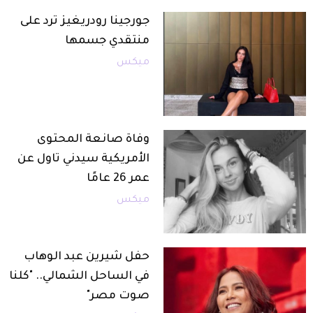
جورجينا رودريغيز ترد على
منتقدي جسمها
ميكس
وفاة صانعة المحتوى
الأمريكية سيدني تاول عن
عمر 26 عامًا
ميكس
حفل شيرين عبد الوهاب
في الساحل الشمالي.. "كلنا
صوت مصر"