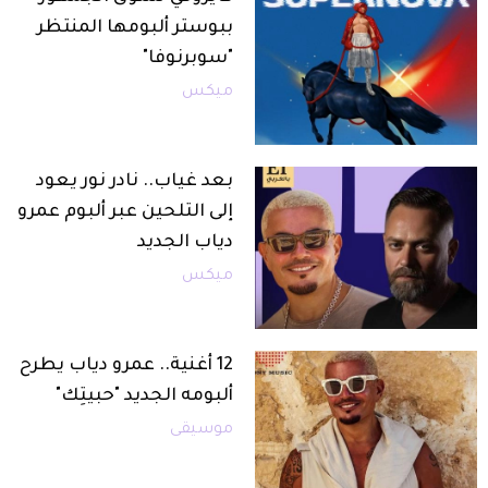
ببوستر ألبومها المنتظر
"سوبرنوفا"
ميكس
بعد غياب.. نادر نور يعود
إلى التلحين عبر ألبوم عمرو
دياب الجديد
ميكس
12 أغنية.. عمرو دياب يطرح
ألبومه الجديد "حبيتِك"
موسيقى