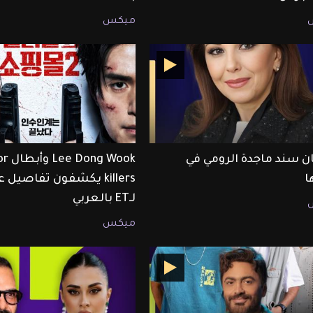
ميكس
ن سند ماجدة الرومي في
 Wook
ا
killers يكشفون تفاصيل
لـET بالعربي
ميكس