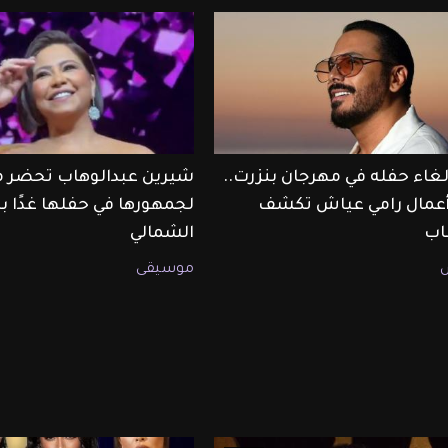
لغاء حفله في مهرجان بنزرت..
شيرين عبدالوهاب تحضر م
 أعمال رامي عياش تكشف
لجمهورها في حفلها غدًا ب
اب
الشمالي
موسيقى