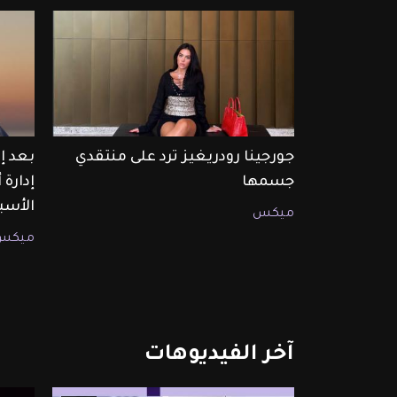
جورجينا رودريغيز ترد على منتقدي
بعد إ
جسمها
إدارة
الأسب
ميكس
ميكس
آخر
الفيديوهات