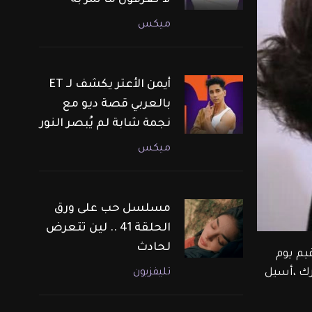
لا تعرفون ما تمر به
ميكس
أيمن الأعتر يكشف لـ ET
بالعربي قصة ديو مع
نجمة شابة لم يُبصر النور
ميكس
مسلسل حب على ورق
الحلقة 41 .. لين تتعرض
لحادث
يم يوم 
ك ،أسيل 
تليفزيون