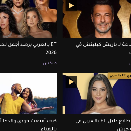
ساعة لـ باريش كيليتش في
2026
ميكس
العربي
أندريا طايع دليل ET بالعربي في
كيف أقنعت جودي والدها 
ة جرش
بالغناء