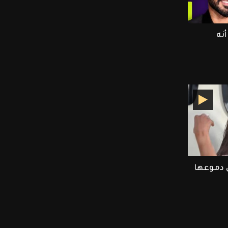
نه
 دموعها