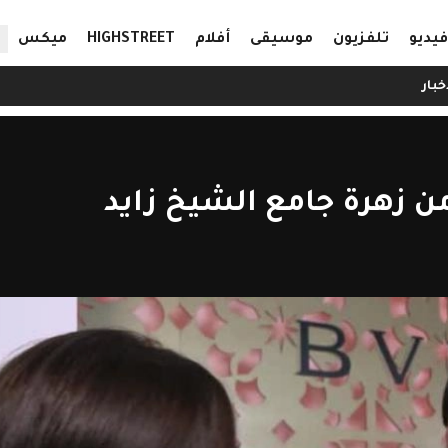
ال
فيديو
تلفزيون
موسيقى
أفلام
HIGHSTREET
ميكس
خبار
 زهرة جامع الشيخ زايد