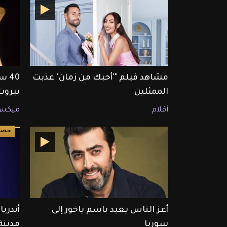
مشاهد فيلم "'أحبك من زمان" عذبت
40 
الممثلين
بيروت
أفلام
ميكس
حصري ET ب
أعز الناس يعيد باسم ياخور إلى
سوريا
مدين