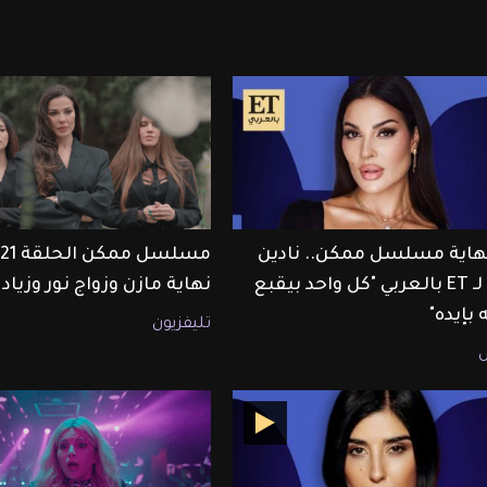
هاية مسلسل ممكن.. نادين
م
نجيم لـ ET بالعربي "كل واحد بيقبع
نهاية مازن وزواج نور وزياد
بإيده"
تليفزيون