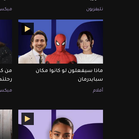
تليفزيون
ميكس
ماذا سيفعلون لو كانوا مكان
من كا
سبايدرمان
رحلته
أفلام
ميكس