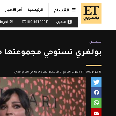
Skip to main conten
الرئيسية
آخر الأخبار
الأقسام
Watch menu
الدليل
HIGHSTREET
آخر الأ
ميكس
بولغري تستوحي مجموعتها من
13 فبراير 2020 | ET بالعربي: المرجع الأول لأخبار الفن والترفيه في العالم العربي