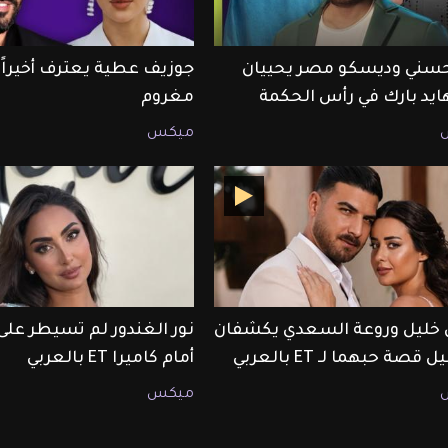
حسني وديسكو مصر يحييان
جوزيف عطية يعترف أخيراً أ
هايد بارك في رأس الحكمة
مغروم
ميكس
ليل وروعة السعدي يكشفان
نور الغندور لم تسيطر على
قصة حبهما لـ ET بالعربي
أمام كاميرا ET بالعربي
ميكس