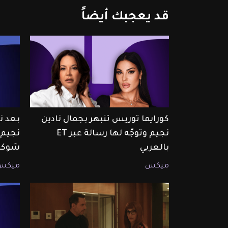
قد
يعجبك
أيضاً
كورايما توريس تنبهر بجمال نادين
بعد ن
نجيم وتوجّه لها رسالة عبر ET
بالعربي
شوكه 
ميكس
ميكس