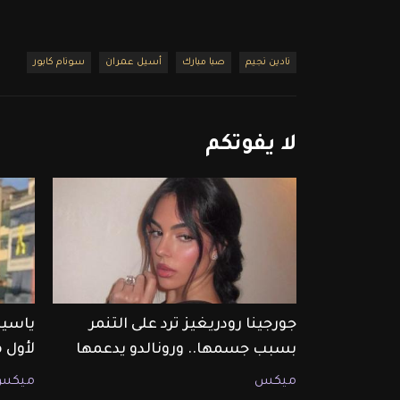
نادين نجيم
صبا مبارك
أسيل عمران
سونام كابور
لا
يفوتكم
جورجينا رودريغيز ترد على التنمر
ياسين
بسبب جسمها.. ورونالدو يدعمها
لأول 
ميكس
ميكس