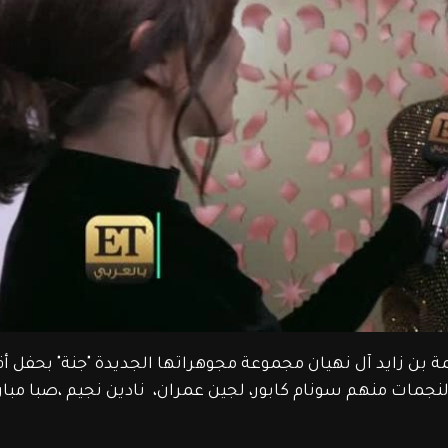
 بن زايد آل نهيان مجموعة مجوهراتها الجديدة "جنة" بحفل أق
جمات منهم سونام كابور، لجين عمران،  نادين نجيم ،صبا مبار