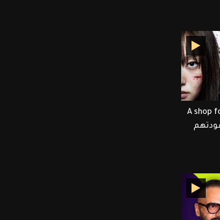
Lee Dong وأبطال A shop for
 عودتهم