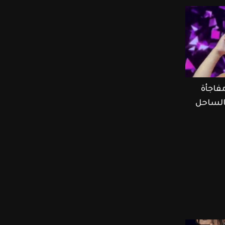
فاجأة
الساحل