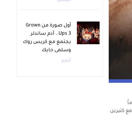
ميكس
أول صورة من Grown
Ups 3.. آدم ساندلر
يجتمع مع كريس روك
وسلمى حايك
أفلام
ي الرياضي، عاش نوكس جولي-بيت Knox Jolie-Pitt يوماً 
فع كثيرين 