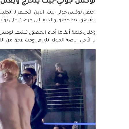
نوكس جولي-بيت يتخرج ويعلن ع
يونيو، وسط حضور والدته التي حرصت على توثيق
نزالاً في رياضة المواي تاي في وقت لاحق من الليلة نفسها ضمن