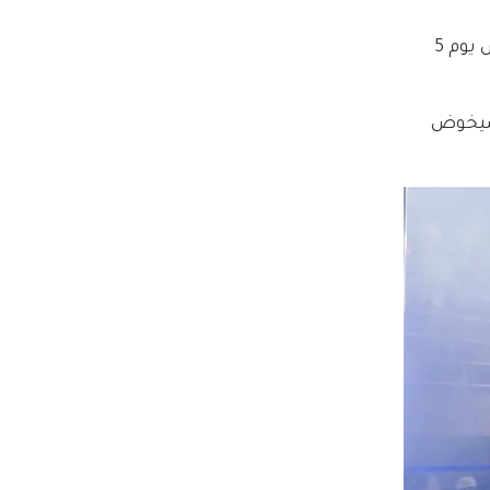
احتفل نوكس جولي-بيت، الابن الأصغر لـ أنجلينا جولي و براد بيت، بتخرجه من المرحلة الثانوية في لوس أنجلوس يوم 5 
 أعلن أنه سيخوض 