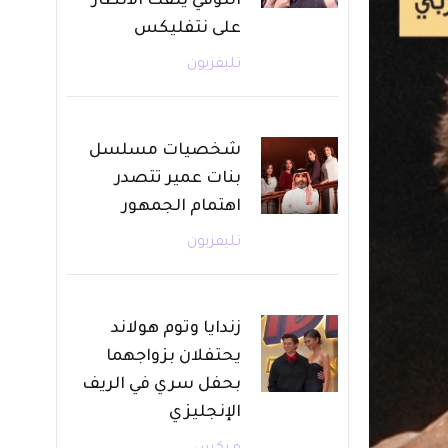
التوفي يلفت الأنظار
على نتفليكس
تليفزيون
شخصيات مسلسل
بنات عمير تتصدر
اهتمام الجمهور
تليفزيون
زندايا وتوم هولاند
يحتفلان بزواجهما
بحفل سري في الريف
الإنجليزي