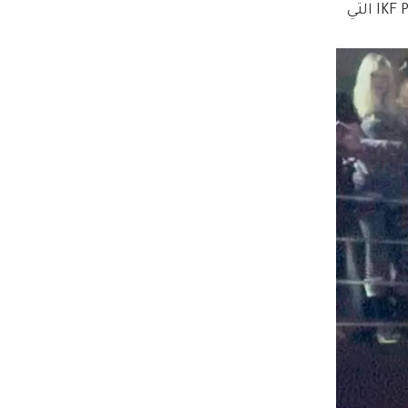
ولم يكن اهتمامه بالمواي تاي جديداً، إذ سبق أن حقق فوزاً في بطولة IKF Point Muay Thai Technical Competition التي 