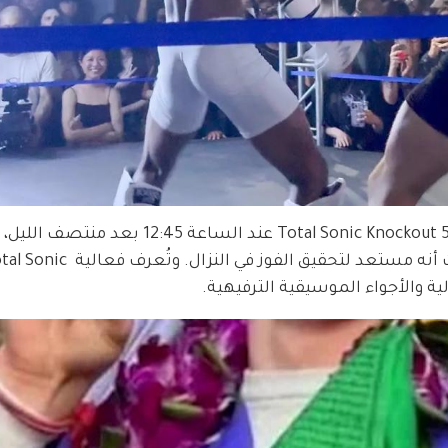
وقال وسط تفاعل الحضور: "الليلة سأقاتل في Total Sonic Knockout 5 عند الس
قبل أن يضيف مازحاً وسط التصفيق والهتافات أنه مستعد لتحقيق الفوز في النزال. وتُعرف