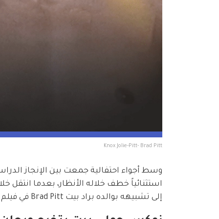
Knox Jolie-Pitt- Brad Pitt
استثنائياً خطف خلاله الأنظار، بعدما انتقل خ
إلى تشبيهه بوالده براد بيت Brad Pitt في فيلم Fight Club.