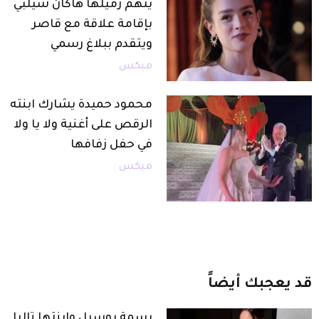
يتهم زميلها هاكان شيلبي
بإقامة علاقة مع قاصر
ويتقدم ببلاغ رسمي
ميكس
محمود حميدة يشارك ابنته
الرقص على أغنية ولا يا ولا
في حفل زفافها
ميكس
قد
يعجبك
أيضاً
بسمة بوسيل وابنتها تاليا