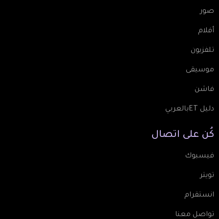
صور
أفلام
تلفزيون
موسيقى
فاشن
دليل ETبالعربي
كُن
على
اتصال
فيسبوك
تويتر
انستقرام
تواصل معنا