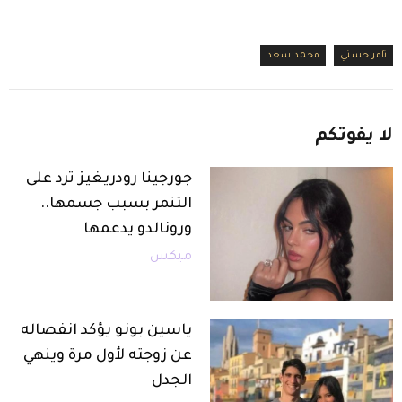
تامر حسني
محمد سعد
لا
يفوتكم
جورجينا رودريغيز ترد على
التنمر بسبب جسمها..
ورونالدو يدعمها
ميكس
ياسين بونو يؤكد انفصاله
عن زوجته لأول مرة وينهي
الجدل