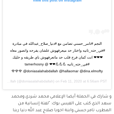
View this post on Instagram
النجم #تامر_حسني تضامن مع #دنيا_صلاح_عبدالله في مبادرة 
#في_حته_تانيه واختار حد ميعرفهوش علشان يفرحه واتصور معاه 
❤❤❤ انت كمان فرح قلب حد ماتعرفهوش باي طريقه و خليك 
#في_حته_تانيه 💪💪💪❤❤ @tamerhosny 
@doniasalahabdallah @hallaomar @dina.elmofty 🌹🌹🌹
Donia Salah Abdallah
(@doniasalahabdallah) on
Feb 11, 2020 at 6:56am PST
و شارك في الحملة أيضا الإعلامي محمد شردي ومحمد 
سعد الذي كتب على الفيس بوك: "لفتة إنسانية من 
المطرب تامر حسني وابنة اخويا صلاح عبد الله دنيا ربنا 