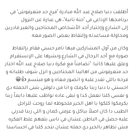
أطلقت دنيا صلاح عبد الله مبادرة "فرح حد متعرفوش" في 
برنامجها الإذاعي في "حتة تانية"، هي عبارة عن النزول 
إلى الشارع وإختيار أحد الأشخاص المحتاجين والغير قادرين 
ومحاولة مساعدته وإلتقاط بعض الصور معه.
وكان من أول المشاركين فيها تامر حسني فقام بإلتقاط 
صورة مع أحد الرجال في الشارع ونشرها على الإنستقرام 
وعلق عليها كاتبا: "تضامناً مع فكرة دنيا صلاح عبد الله اختار 
حد متعرفوش من اهالينا المحتاجين و انزل شوف طلباته و 
فرحه باللي تقدر عليه و اتصور معاه و هو مبتسم 👍😀
احسنتي يا دنيا ربنا يكرمك و انا من دلوقتي بتبنى الحمله دي 
و نفسي كلنا نعمل كدا و تبقى عاده نواظب عليها دايماً ربنا 
يكرمكوا كلكوا يا اهل الخير ملحوظه لما روحت للراجل 
الطيب دا كان اصلاً بياكل و عزمني كمان و اللي ربنا قدرني 
عليه حصل في الباطن عشان في ناس بتفهم غلط الفكره 
مش تظاهر بالخير دي حمله عشان نتحد كلنا في احساسنا 