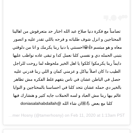
تضامناً مع فكرة دنيا صلاح عبد الله اختار حد متعرفوش من اهالينا 
المحتاجين و انزل شوف طلباته و فرحه باللي تقدر عليه و اتصور 
معاه و هو مبتسم 👍😀احسنتي يا دنيا ربنا يكرمك و انا من دلوقتي 
بتبنى الحمله دي و نفسي كلنا نعمل كدا و تبقى عاده نواظب عليها 
دايماً ربنا يكرمكوا كلكوا يا اهل الخير ملحوظه لما روحت للراجل 
الطيب دا كان اصلاً بياكل و عزمني كمان و اللي ربنا قدرني عليه 
حصل في الباطن عشان في ناس بتفهم غلط الفكره مش تظاهر 
بالخير دي حمله عشان نتحد كلنا في احساسنا بالمحتاجين و النوايا 
عالم بيها ربنا مش العباد و لسه الحملات جايه كتير و هنشارك فيها 
كلنا مع بعض 💪🏼ان شاء الله @doniasalahabdallah
d by
Tamer Hosny
(@tamerhosny) on
Feb 11, 2020 at 1:13am PST