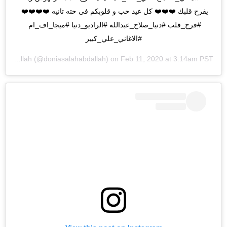
يفرح قلبك ❤️❤️❤️ كل عيد حب و قلوبكم في حته تانيه ❤️❤️❤️❤️ 
#فرح_قلب #دنيا_صلاح_عبدالله #الراديو_دنيا #ميجا_اف_ام 
#الاغاني_علي_كبير
Donia Salah Abdallah
(@doniasalahabdallah) on
Feb 11, 2020 at 3:14am PST