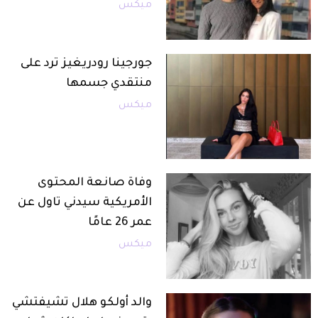
ميكس
جورجينا رودريغيز ترد على
منتقدي جسمها
ميكس
وفاة صانعة المحتوى
الأمريكية سيدني تاول عن
عمر 26 عامًا
ميكس
والد أولكو هلال تشيفتشي