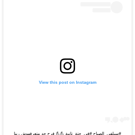
View this post on Instagram
#سيلفي_الصباح #في_حتة_تانية 💪💪 فرح حد متعرفهوش ربنا 