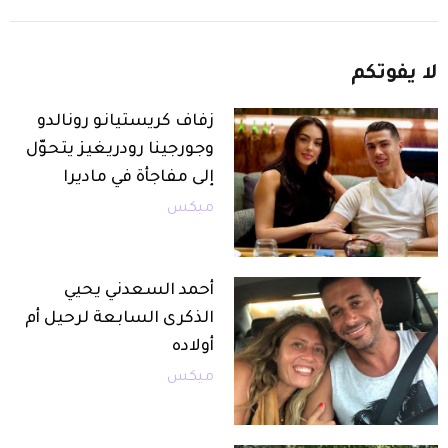
لا
يفوتكم
زفاف كريستيانو رونالدو
وجورجينا رودريغيز يتحوّل
إلى مفاجأة في ماديرا
ميكس
أحمد السعدني يحيي
الذكرى السابعة لرحيل أم
أولاده
ميكس