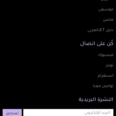
موسيقى
فاشن
دليل ETبالعربي
كُن
على
اتصال
فيسبوك
تويتر
انستقرام
تواصل معنا
النشرة
البريدية
تسجيل