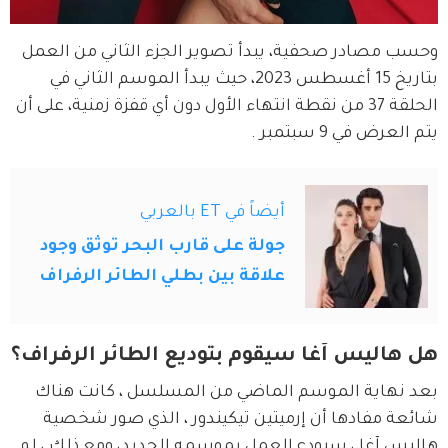
وحسب مصادر صحفية، يبدأ تصوير الجزء الثاني من العمل 
بتاريخ 15 أغسطس 2023، حيث يبدأ الموسم الثاني في 
الحلقة 37 من نقطة انتهاء الأول دون أي قفزة زمنية، على أن 
يتم العرض في 9 سبتمبر .
أيضاً في ET بالعربي
جولة على قارب البحر توثق وجود
علاقة بين بطلي الطائر الرفراف
هل هاليس آغا سيقوم بتوديع الطائر الرفراف؟
بعد نهاية الموسم الماضي من المسلسل ، كانت هناك 
شائعة مفادها أن إرميتين تيكيندور ، الذي صور شخصية 
هاليس آغا ، سيودع العمل بموسمه الجديد، ومع ذلك ، لم 