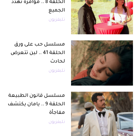
الحلقة 8 .. مؤامرة تهدد
الجميع
تليفزيون
مسلسل حب على ورق
الحلقة 41 .. لين تتعرض
لحادث
تليفزيون
مسلسل قانون الطبيعة
الحلقة 9 .. يامان يكتشف
مفاجأة
تليفزيون