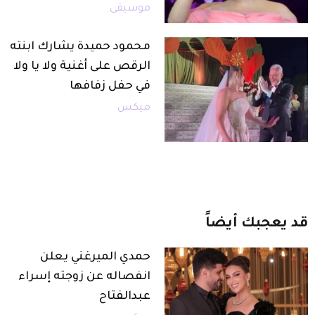
موسيقى
محمود حميدة يشارك ابنته
الرقص على أغنية ولا يا ولا
في حفل زفافها
ميكس
قد
يعجبك
أيضاً
حمدي الميرغني يعلن
انفصاله عن زوجته إسراء
عبدالفتاح