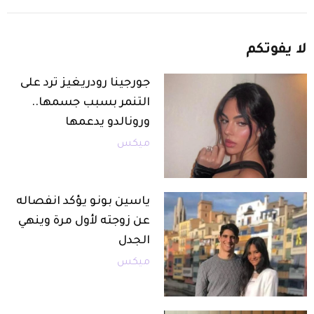
لا
يفوتكم
جورجينا رودريغيز ترد على
التنمر بسبب جسمها..
ورونالدو يدعمها
ميكس
ياسين بونو يؤكد انفصاله
عن زوجته لأول مرة وينهي
الجدل
ميكس