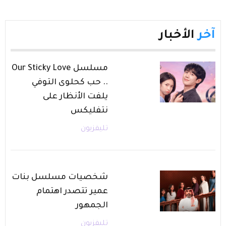
آخر
الأخبار
مسلسل Our Sticky Love
.. حب كحلوى التوفي
يلفت الأنظار على
نتفليكس
تليفزيون
شخصيات مسلسل بنات
عمير تتصدر اهتمام
الجمهور
تليفزيون