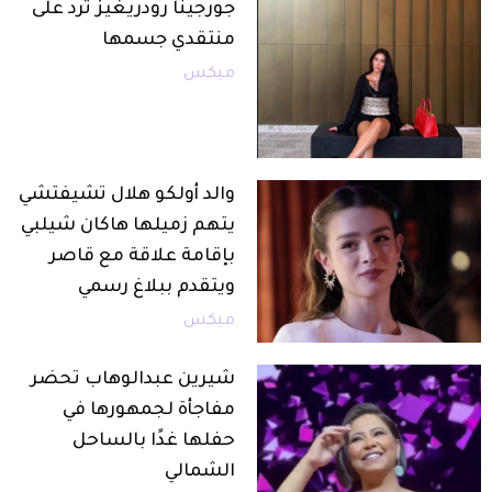
جورجينا رودريغيز ترد على
منتقدي جسمها
ميكس
والد أولكو هلال تشيفتشي
يتهم زميلها هاكان شيلبي
بإقامة علاقة مع قاصر
ويتقدم ببلاغ رسمي
ميكس
شيرين عبدالوهاب تحضر
مفاجأة لجمهورها في
حفلها غدًا بالساحل
الشمالي