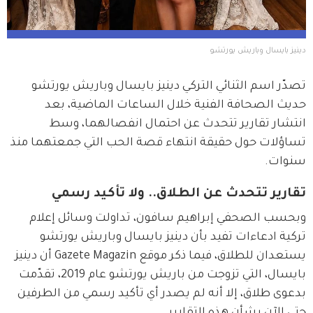
دينيز بايسال وباريش يورتشو 
تصدّر اسم الثنائي التركي دينيز بايسال وباريش يورتشو 
حديث الصحافة الفنية خلال الساعات الماضية، بعد 
انتشار تقارير تتحدث عن احتمال انفصالهما، وسط 
تساؤلات حول حقيقة انتهاء قصة الحب التي جمعتهما منذ 
سنوات.
تقارير تتحدث عن الطلاق.. ولا تأكيد رسمي
وبحسب الصحفي إبراهيم سافون، تداولت وسائل إعلام 
تركية ادعاءات تفيد بأن دينيز بايسال وباريش يورتشو 
يستعدان للطلاق، فيما ذكر موقع Gazete Magazin أن دينيز 
بايسال، التي تزوجت من باريش يورتشو عام 2019، تقدّمت 
بدعوى طلاق، إلا أنه لم يصدر أي تأكيد رسمي من الطرفين 