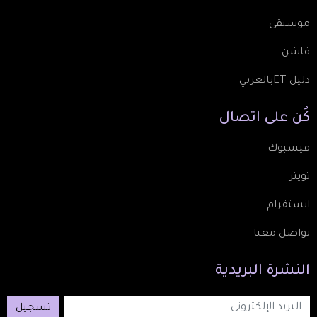
موسيقى
فاشن
دليل ETبالعربي
كُن
على
اتصال
فيسبوك
تويتر
انستقرام
تواصل معنا
النشرة
البريدية
تسجيل