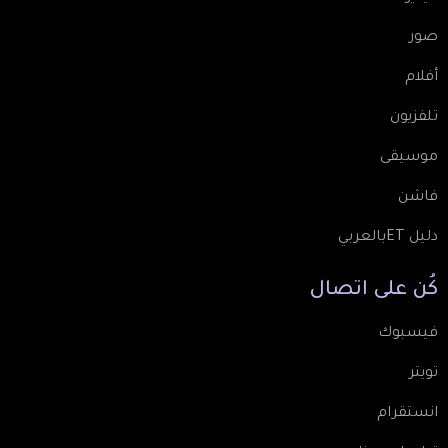
صور
أفلام
تلفزيون
موسيقى
فاشن
دليل ETبالعربي
كُن
على
اتصال
فيسبوك
تويتر
انستقرام