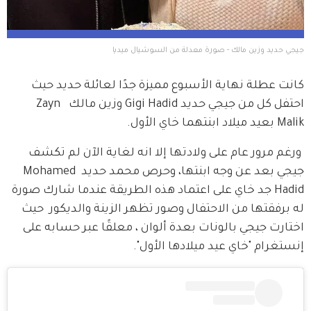
جيجي حديد وزين مالك - صورة معدلة من السوشيال ميديا
كانت عطلة نهاية الأسبوع مميزة جدًا لعائلة حديد حيث 
احتفل كل من جيجي حديد Gigi Hadid وزين مالك  Zayn 
Malik بعيد ميلاد ابنتهما خاي الأول.
 ورغم مرور عام على ولادتها إلا انه لغاية الآن لم تكشف 
جيجي بعد عن وجه ابنتها، وحرص محمد حديد Mohamed 
Hadid جد خاي على اعتماد هذه الطريقة عندما شارك صورة 
له برفقتها من الاحتفال وصور تظهر الزينة والديكور  حيث 
اختارت جيجي بالونات بعدة ألوان ، معلقًا عبر حسابه على 
إنستغرام "خاي عيد ميلادها الأول".