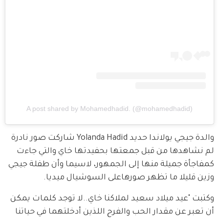
A post shared by Mohamedhadid. (@mohamedhadid)
والدة جيجي يولاندا حديد Yolanda Hadid شاركت صور نادرة 
لم نشاهدها من قبل جمعتها بحفيدتها خاي والتي جاءت 
كمفاجأة جميلة منها إلى الجمهور، لاسيما وأن طفلة جيجي 
وزين قليلا ما تظهر صورهاعلى السوشيال ميديا.
وكتبت "عيد ميلاد سعيد لملاكنا خاي..لا توجد كلمات يمكن 
أن تعبر عن مقدار الحب والفرح اللذين أدخلتهما في حياتنا 