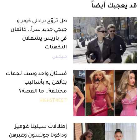
قد
يعجبك
أيضاً
هل تزوّج برادلي كوبر و
جيجي حديد سراً.. خاتمان
في باريس يشعلان
التكهنات
ميكس
فستان واحد وست نجمات
يتألقن به بأساليب
مختلفة.. ما القصة؟
HIGHSTREET
إطلالات سيلينا غوميز
وداكوتا جونسون وغيرهن