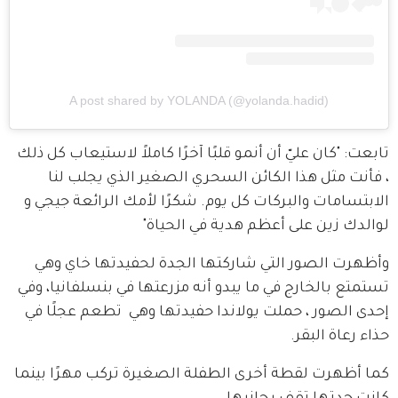
A post shared by YOLANDA (@yolanda.hadid)
تابعت: "كان عليّ أن أنمو قلبًا آخرًا كاملاً لاستيعاب كل ذلك 
، فأنت مثل هذا الكائن السحري الصغير الذي يجلب لنا 
الابتسامات والبركات كل يوم. شكرًا لأمك الرائعة جيجي و 
لوالدك زين على أعظم هدية في الحياة"
وأظهرت الصور التي شاركتها الجدة لحفيدتها خاي وهي 
تستمتع بالخارج في ما يبدو أنه مزرعتها في بنسلفانيا، وفي 
إحدى الصور ، حملت يولاندا حفيدتها وهي  تطعم عجلًا في 
حذاء رعاة البقر.
كما أظهرت لقطة أخرى الطفلة الصغيرة تركب مهرًا بينما 