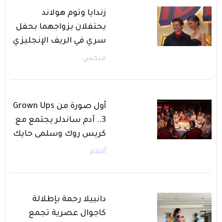
زندايا وتوم هولاند
يحتفلان بزواجهما بحفل
سري في الريف الإنجليزي
ميكس
أول صورة من Grown Ups
3.. آدم ساندلر يجتمع مع
كريس روك وسلمى حايك
أفلام
دانييلا رحمة بإطلالة
كاجوال عصرية تجمع