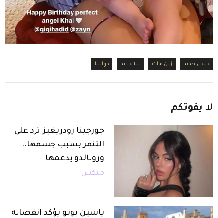
جيجي حديد
زين مالك
بيلا حديد
دواليبا
لا
يفوتكم
جورجينا رودريغيز ترد على
التنمر بسبب جسمها..
ورونالدو يدعمها
ميكس
ياسين بونو يؤكد انفصاله