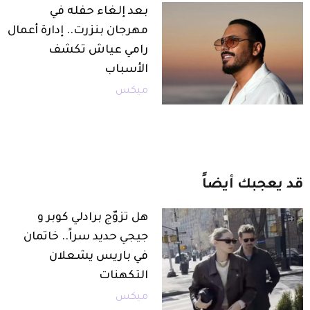
بعد إلغاء حفله في
مهرجان بنزرت.. إدارة أعمال
رامي عياش تكشف
الأسباب
ميكس
قد
يعجبك
أيضاً
هل تزوّج برادلي كوبر و
جيجي حديد سراً.. خاتمان
في باريس يشعلان
التكهنات
ميكس