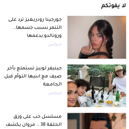
لا
يفوتكم
جورجينا رودريغيز ترد على
التنمر بسبب جسمها..
ورونالدو يدعمها
ميكس
جينيفر لوبيز تستمتع بآخر
صيف مع ابنيها التوأم قبل
الجامعة
ميكس
مسلسل حب على ورق
الحلقة 38 .. مروان يكشف