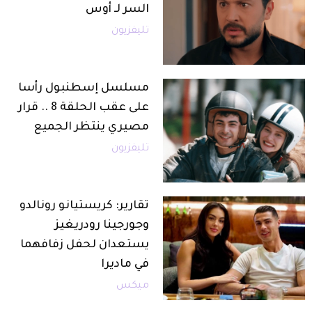
السر لـ أوس
تليفزيون
مسلسل إسطنبول رأسا
على عقب الحلقة 8 .. قرار
مصيري ينتظر الجميع
تليفزيون
تقارير: كريستيانو رونالدو
وجورجينا رودريغيز
يستعدان لحفل زفافهما
في ماديرا
ميكس