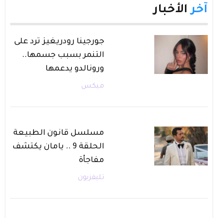
آخر
الأخبار
جورجينا رودريغيز ترد على
التنمر بسبب جسمها..
ورونالدو يدعمها
ميكس
مسلسل قانون الطبيعة
الحلقة 9 .. يامان يكتشف
مفاجأة
تليفزيون