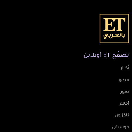
تصفّح
ET
أونلاين
أخبار
فيديو
صور
أفلام
تلفزيون
موسيقى