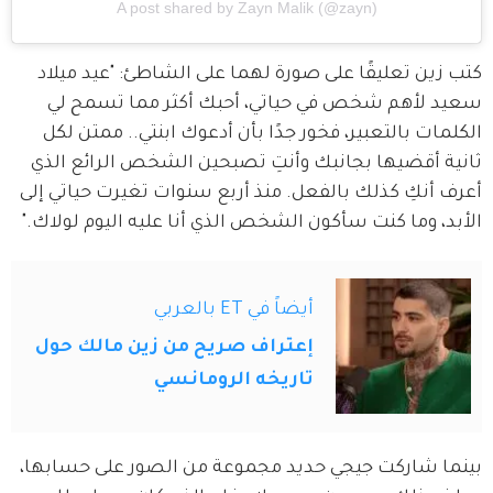
A post shared by Zayn Malik (@zayn)
كتب زين تعليقًا على صورة لهما على الشاطئ: "عيد ميلاد 
سعيد لأهم شخص في حياتي، أحبك أكثر مما تسمح لي 
الكلمات بالتعبير، فخور جدًا بأن أدعوك ابنتي.. ممتن لكل 
ثانية أقضيها بجانبك وأنتِ تصبحين الشخص الرائع الذي 
أعرف أنكِ كذلك بالفعل. منذ أربع سنوات تغيرت حياتي إلى 
الأبد، وما كنت سأكون الشخص الذي أنا عليه اليوم لولاك."
أيضاً في ET بالعربي
إعتراف صريح من زين مالك حول
تاريخه الرومانسي
بينما شاركت جيجي حديد مجموعة من الصور على حسابها، 