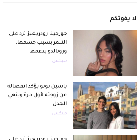
لا
يفوتكم
جورجينا رودريغيز ترد على
التنمر بسبب جسمها..
ورونالدو يدعمها
ميكس
ياسين بونو يؤكد انفصاله
عن زوجته لأول مرة وينهي
الجدل
ميكس
جورجينا رودريغيز ترد على