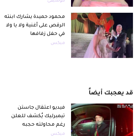
موسيقى
محمود حميدة يشارك ابنته
الرقص على أغنية ولا يا ولا
في حفل زفافها
ميكس
قد
يعجبك
أيضاً
فيديو اعتقال جاستن
تيمبرليك يُكشف للعلن
رغم محاولته حجبه
ميكس