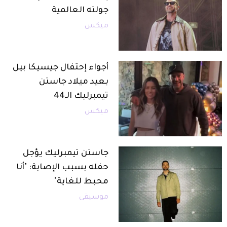
جولته العالمية
ميكس
أجواء إحتفال جيسيكا بيل
بعيد ميلاد جاستن
تيمبرليك الـ44
ميكس
جاستن تيمبرليك يؤجل
حفله بسبب الإصابة: "أنا
محبط للغاية"
موسيقى