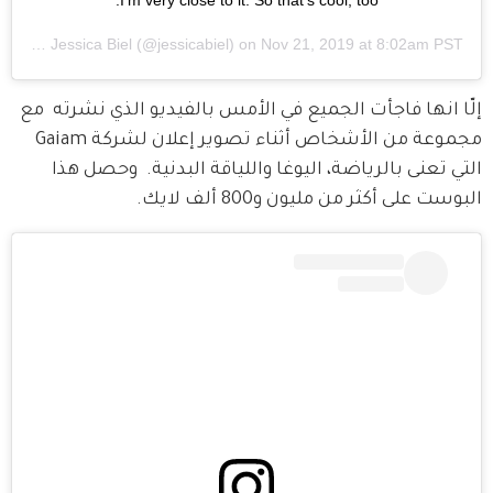
A post shared by
Jessica Biel
(@jessicabiel) on
Nov 21, 2019 at 8:02am PST
إلّا انها فاجأت الجميع في الأمس بالفيديو الذي نشرته  مع 
مجموعة من الأشخاص أثناء تصوير إعلان لشركة Gaiam 
التي تعنى بالرياضة، اليوغا واللياقة البدنية.  وحصل هذا 
البوست على أكثر من مليون و800 ألف لايك.