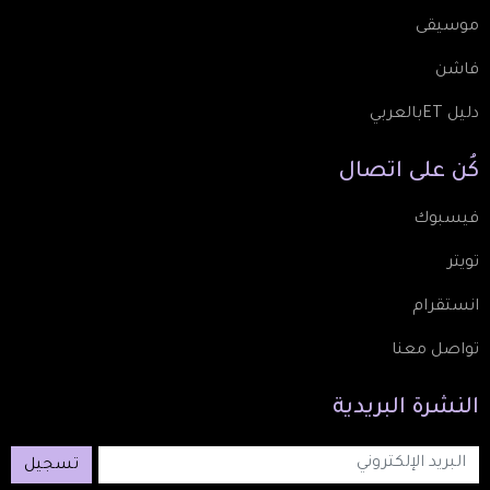
موسيقى
فاشن
دليل ETبالعربي
كُن
على
اتصال
فيسبوك
تويتر
انستقرام
تواصل معنا
النشرة
البريدية
تسجيل