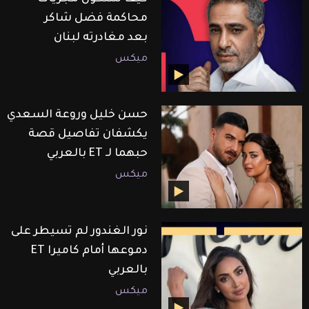
محاكمة فضل شاكر
بعد مغادرته لبنان
ميكس
حسن خليل وروعة السعدي
يكشفان تفاصيل قصة
حبهما لـ ET بالعربي
ميكس
نور الغندور لم تسيطر على
دموعها أمام كاميرا ET
بالعربي
ميكس