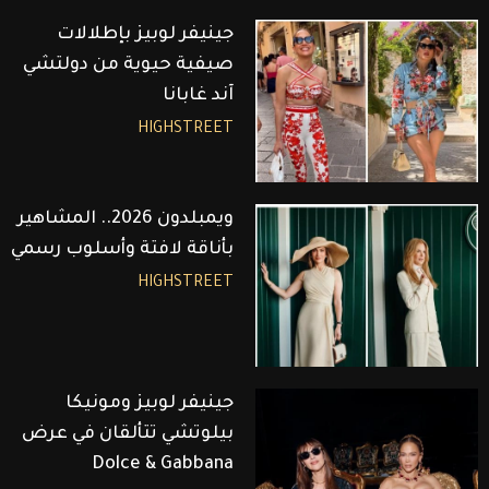
جينيفر لوبيز بإطلالات
صيفية حيوية من دولتشي
آند غابانا
HIGHSTREET
ويمبلدون 2026.. المشاهير
بأناقة لافتة وأسلوب رسمي
HIGHSTREET
جينيفر لوبيز ومونيكا
بيلوتشي تتألقان في عرض
Dolce & Gabbana