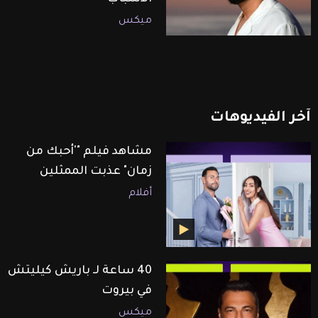
ميكس
آخر
الفيديوهات
مشاهد فيلم "'أحبك من
زمان" عذبت الممثلين
أفلام
40 ساعة لـ باريش كيليتش
في بيروت
ميكس