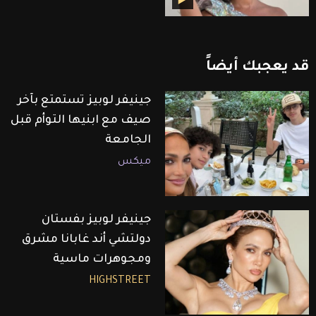
قد
يعجبك
أيضاً
جينيفر لوبيز تستمتع بآخر
صيف مع ابنيها التوأم قبل
الجامعة
ميكس
جينيفر لوبيز بفستان
دولتشي أند غابانا مشرق
ومجوهرات ماسية
HIGHSTREET