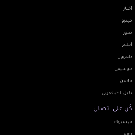
أخبار
فيديو
صور
أفلام
تلفزيون
موسيقى
فاشن
دليل ETبالعربي
كُن
على
اتصال
فيسبوك
تويتر