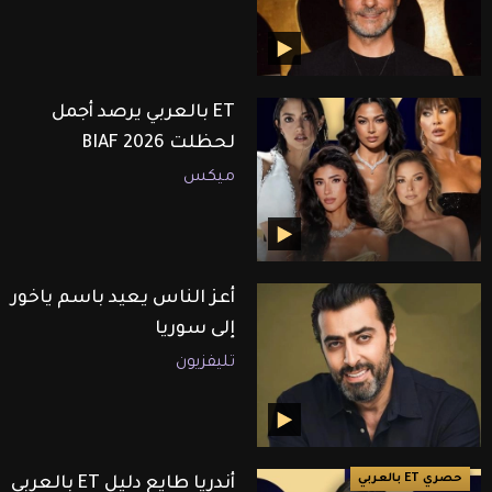
ET بالعربي يرصد أجمل
لحظلت BIAF 2026
ميكس
أعز الناس يعيد باسم ياخور
إلى سوريا
تليفزيون
حصري ET بالعربي
أندريا طايع دليل ET بالعربي