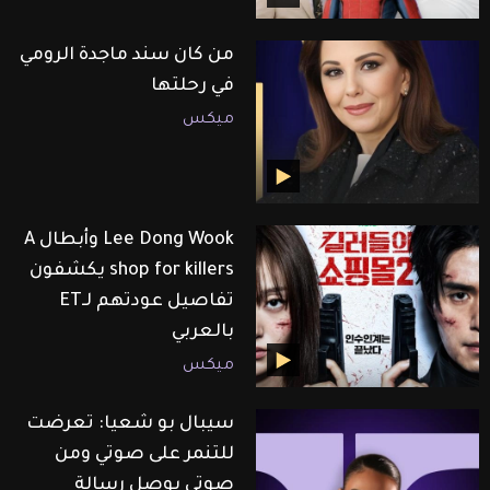
من كان سند ماجدة الرومي
في رحلتها
ميكس
Lee Dong Wook وأبطال A
shop for killers يكشفون
تفاصيل عودتهم لـET
بالعربي
ميكس
سيبال بو شعيا: تعرضت
للتنمر على صوتي ومن
صوتي بوصل رسالة