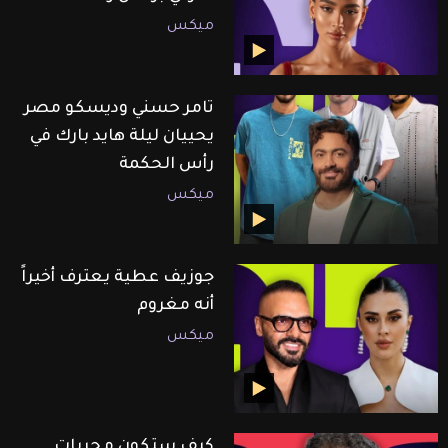
ميكس
تامر حسني وديسكو مصر
يحييان ليلة هايد بارك في
رأس الحكمة
ميكس
جوزيف عطية يعترف أخيراً
أنه مغروم
ميكس
كيف ستكون مجريات