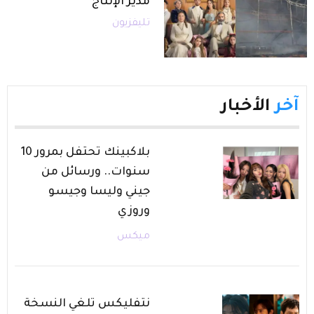
مدير الإنتاج
تليفزيون
آخر
الأخبار
بلاكبينك تحتفل بمرور 10
سنوات.. ورسائل من
جيني وليسا وجيسو
وروزي
ميكس
نتفليكس تلغي النسخة