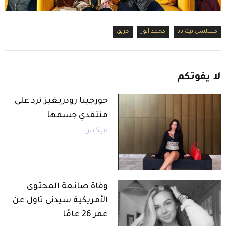
مسلسل بيت بابا
محمد أنور
حريق
لا
يفوتكم
جورجينا رودريغيز ترد على
منتقدي جسمها
ميكس
وفاة صانعة المحتوى
الأمريكية سيدني تاول عن
عمر 26 عامًا