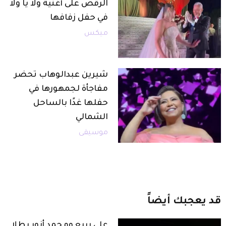
الرقص على أغنية ولا يا ولا
في حفل زفافها
ميكس
شيرين عبدالوهاب تحضر
مفاجأة لجمهورها في
حفلها غدًا بالساحل
الشمالي
موسيقى
قد
يعجبك
أيضاً
علي ربيع ومحمد أنور بطلا