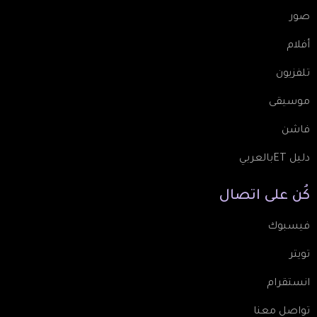
صور
أفلام
تلفزيون
موسيقى
فاشن
دليل ETبالعربي
كُن
على
اتصال
فيسبوك
تويتر
انستقرام
تواصل معنا