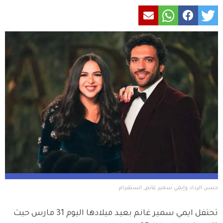
حسن الرداد وإيمي سمير غانم_ انستقرام
تحتفل ايمي سمير غانم بعيد ميلادها اليوم 31 مارس حيث 