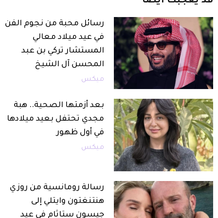
قد
يعجبك
أيضاً
رسائل محبة من نجوم الفن
في عيد ميلاد معالي
المستشار تركي بن عبد
المحسن آل الشيخ
ميكس
بعد أزمتها الصحية.. هبة
مجدي تحتفل بعيد ميلادها
في أول ظهور
ميكس
رسالة رومانسية من روزي
هنتنغتون وايتلي إلى
جيسون ستاثام في عيد