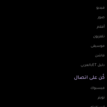
فيديو
صور
أفلام
تلفزيون
موسيقى
فاشن
دليل ETبالعربي
كُن
على
اتصال
فيسبوك
تويتر