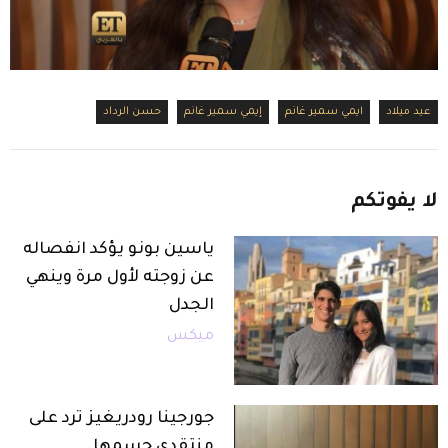
عيد ميلاد
ايمي سمير غانم
إيمي سمير غانم
حسن الرداد
لا
يفوتكم
ياسين بونو يؤكد انفصاله
عن زوجته لأول مرة وينهي
الجدل
ميكس
جورجينا رودريغيز ترد على
منتقدي جسمها