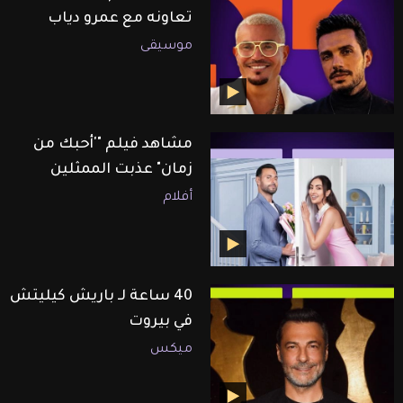
تعاونه مع عمرو دياب
موسيقى
مشاهد فيلم "'أحبك من
زمان" عذبت الممثلين
أفلام
40 ساعة لـ باريش كيليتش
في بيروت
ميكس