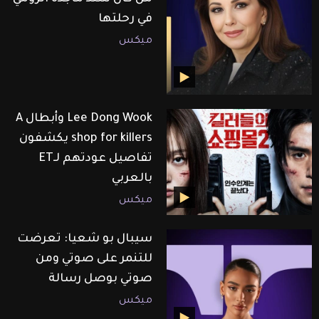
في رحلتها
ميكس
Lee Dong Wook وأبطال A
shop for killers يكشفون
تفاصيل عودتهم لـET
بالعربي
ميكس
سيبال بو شعيا: تعرضت
للتنمر على صوتي ومن
صوتي بوصل رسالة
ميكس