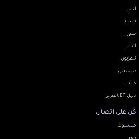
أخبار
فيديو
صور
أفلام
تلفزيون
موسيقى
فاشن
دليل ETبالعربي
كُن
على
اتصال
فيسبوك
تويتر