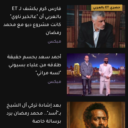
حصري ET بالعربي
فارس كرم يكشف لـ ET
بالعربي أن "عالخير ناوي"
كانت مشروع ديو مع محمد
رمضان
ميكس
أحمد سعد يحسم حقيقة
طلاقه من علياء بسيوني
"لسه مراتي"
ميكس
بعد إشادة تركي آل الشيخ
بـ"أسد".. محمد رمضان يرد
برسالة خاصة