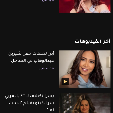
ميكس
آخر
الفيديوهات
أبرز لحظات حفل شيرين
عبدالوهاب في الساحل
موسيقى
يسرا تكشف لـ ET بالعربي
سر الفيتو بفيلم "الست
لما"