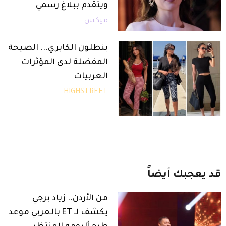
ويتقدم ببلاغ رسمي
ميكس
بنطلون الكابري... الصيحة
المفضلة لدى المؤثرات
العربيات
HIGHSTREET
قد
يعجبك
أيضاً
من الأردن.. زياد برجي
يكشف لـ ET بالعربي موعد