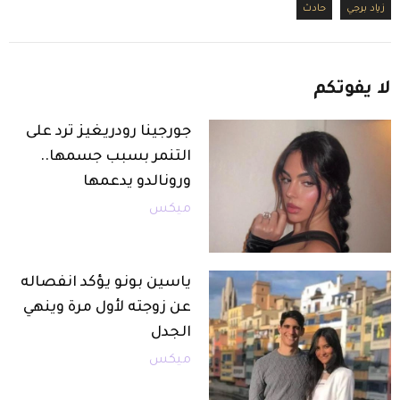
زياد برجي
حادث
لا
يفوتكم
جورجينا رودريغيز ترد على
التنمر بسبب جسمها..
ورونالدو يدعمها
ميكس
ياسين بونو يؤكد انفصاله
عن زوجته لأول مرة وينهي
الجدل
ميكس