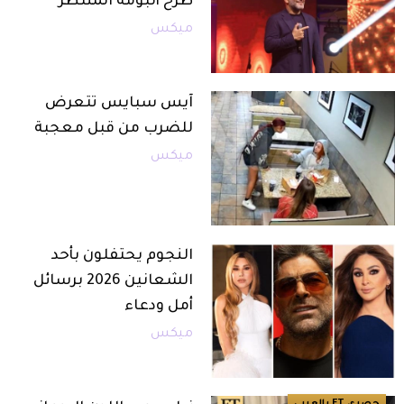
طرح ألبومه المنتظر
ميكس
آيس سبايس تتعرض
للضرب من قبل معجبة
ميكس
النجوم يحتفلون بأحد
الشعانين 2026 برسائل
أمل ودعاء
ميكس
حصري ET بالعربي