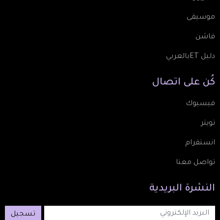
موسيقى
فاشن
دليل ETبالعربي
كُن
على
اتصال
فيسبوك
تويتر
انستقرام
تواصل معنا
النشرة
البريدية
تسجيل