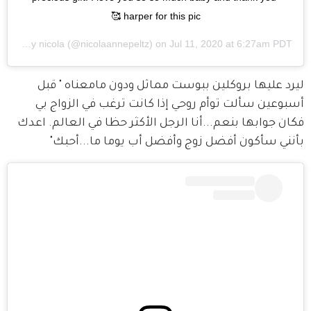
harper for this pic 🥰
A post shared by
nicola
(@nicolaannepeltz) on
Jul 11, 2020 at 6:27am PDT
ليرد عليها بروكلين ببوست مماثل ودون مامعناه " قبل 
أسبوعين سألت توأم روحي إذا كانت ترغب في الزواج بي 
فكان جوابها بنعم...أنا الرجل الأكثر حظا في العالم. اعدك 
بأنني سأكون أفضل زوج وأفضل أب يوما ما...أحبك"