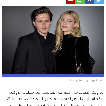
خطوبة بروكلين بيكهام ونيكولا بيلتز
تداولت العديد من المواقع العالمية خبر خطوبة بروكلين 
بيكهام الإبن الأكبر لديفيد و فيكتوريا بيكهام صاحب  الـ 21 
سنة من صديقته الممثلة الأمريكية نيكولا بيلتز  والتي تبلغ 