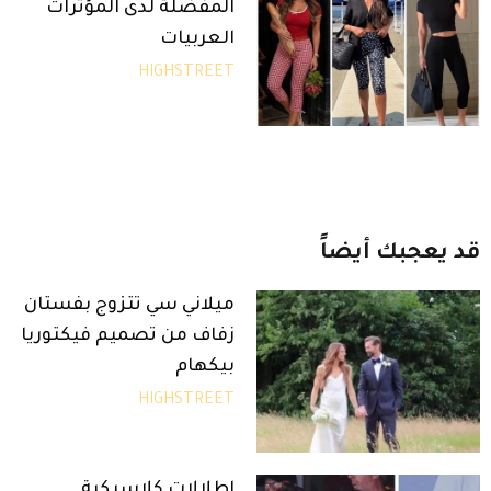
المفضلة لدى المؤثرات
العربيات
HIGHSTREET
قد
يعجبك
أيضاً
ميلاني سي تتزوج بفستان
زفاف من تصميم فيكتوريا
بيكهام
HIGHSTREET
إطلالات كلاسيكية