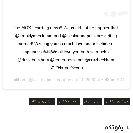
The MOST exciting news!! We could not be happier that 
@brooklynbeckham and @nicolaannepeltz are getting 
married! Wishing you so much love and a lifetime of 
happiness 🙏🏻We all love you both so much x 
@davidbeckham @romeobeckham @cruzbeckham 
#HarperSeven 💕
Victoria Beckham
(@victoriabeckham) on
Jul 11, 2020 at 6:48am PDT
بروكلين بيكهام
نيكولا بيلتز
ديفيد بيكهام
فيكتوريا بيكهام
لا
يفوتكم