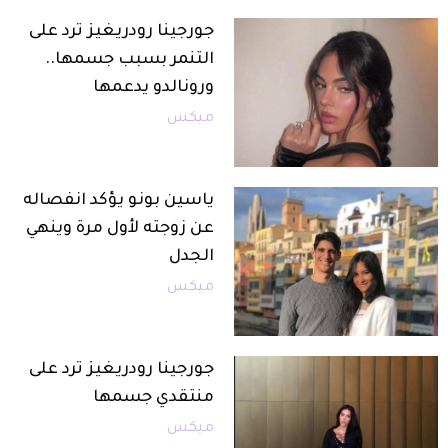
جورجينا رودريغيز ترد على
التنمر بسبب جسمها..
ورونالدو يدعمها
ميكس
ياسين بونو يؤكد انفصاله
عن زوجته لأول مرة وينهي
الجدل
ميكس
جورجينا رودريغيز ترد على
منتقدي جسمها
ميكس