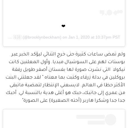
❤️
A post shared by
🇬🇧
(@brooklynbeckham) on
Jan 1, 2020 at 10:37pm PST
ولم تمض ساعات كثيرة حتى خرج الثنائي ليؤكد الخبر عبر 
بوستات لهم على السوشيال ميديا. وأول المعلنين كانت 
نيكولا  التي نشرت صورة لها بفستان أصفر طويل رفقة 
بروكلين في بدلة زرقاء وكتبت بما معناه " لقد جعلتني البنت 
الأكثر حظا في العالم. لايسعني الإنتظار لتمضية ماتبقى 
من عمري إلى جانبك، حبك هو أغلى هدية بالنسبة لي. أحبك 
جدا جدا وشكرا هاربر (أخته الصغيرة) على الصورة"