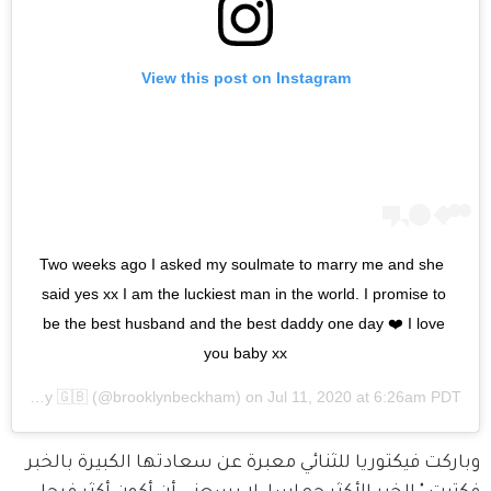
View this post on Instagram
Two weeks ago I asked my soulmate to marry me and she 
said yes xx I am the luckiest man in the world. I promise to 
be the best husband and the best daddy one day ❤️ I love 
you baby xx
A post shared by
🇬🇧
(@brooklynbeckham) on
Jul 11, 2020 at 6:26am PDT
وباركت فيكتوريا للثنائي معبرة عن سعادتها الكبيرة بالخبر 