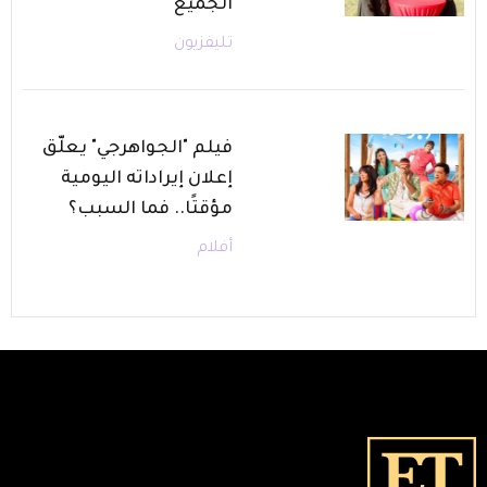
الجميع
تليفزيون
فيلم "الجواهرجي" يعلّق
إعلان إيراداته اليومية
مؤقتًا.. فما السبب؟
أفلام