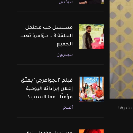
ميكس
مسلسل حب محتمل
الحلقة 8 .. مؤامرة تهدد
الجميع
تليفزيون
فيلم "الجواهرجي" يعلّق
إعلان إيراداته اليومية
مؤقتًا.. فما السبب؟
أفلام
نشرها 