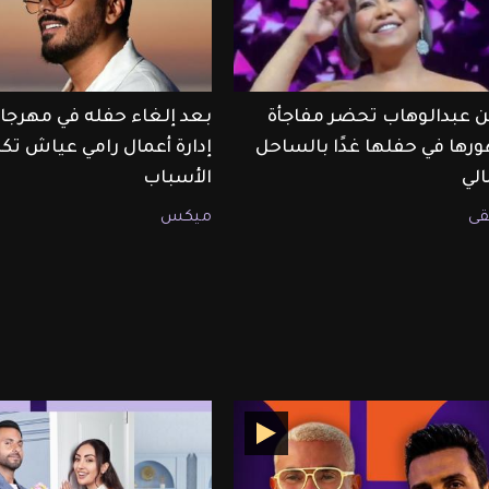
 عبدالوهاب تحضر مفاجأة
بعد إلغاء حفله في مهرجان
رها في حفلها غدًا بالساحل
إدارة أعمال رامي عياش ت
لي
الأسباب
ى
ميكس