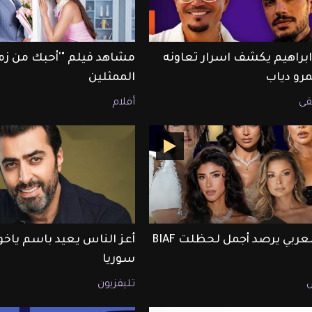
ابراهيم يكشف اسرار تعاونه
مشاهد فيلم "'أحبك من زم
رو دياب
الممثلين
ى
أفلام
ET بالعربي يرصد أجمل لحظلت BIAF
أعز الناس يعيد باسم ياخور
سوريا
تليفزيون