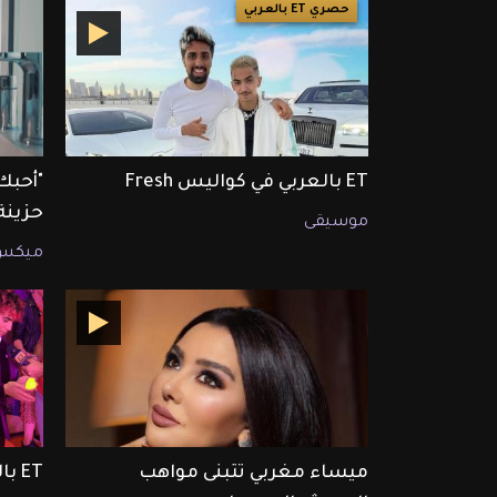
حصري ET بالعربي
ET بالعربي في كواليس Fresh
"أحبك
حزينة"
موسيقى
ميكس
ميساء مغربي تتبنى مواهب
ET بالعربي يطلق تحدي ال Slime