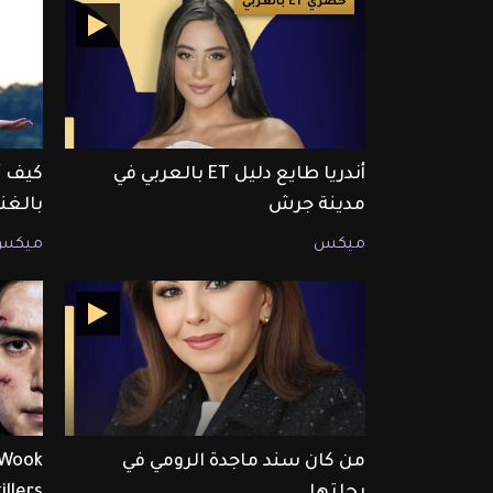
حصري ET بالعربي
أندريا طايع دليل ET بالعربي في
كيف أ
مدينة جرش
بالغن
ميكس
ميكس
من كان سند ماجدة الرومي في
رحلتها