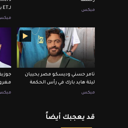
لـET بالعربي
ميكس
ميكس
تامر حسني وديسكو مصر يحييان
جوزيف
ليلة هايد بارك في رأس الحكمة
مغرو
ميكس
ميكس
قد
يعجبك
أيضاً