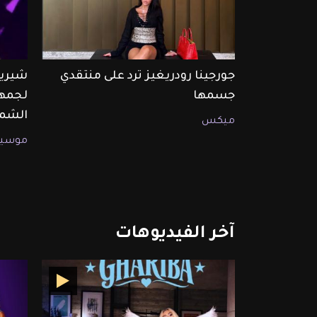
جورجينا رودريغيز ترد على منتقدي
شيرين
جسمها
لجمهو
الشما
ميكس
موسيق
آخر
الفيديوهات