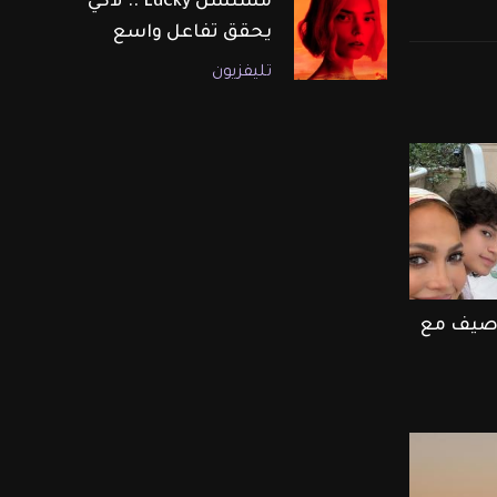
مسلسل Lucky .. لاكي
يحقق تفاعل واسع
تليفزيون
ر صيف مع