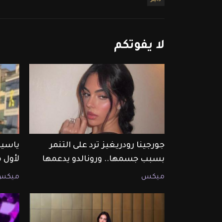
دايلر
لا
يفوتكم
جورجينا رودريغيز ترد على التنمر
ياسين
بسبب جسمها.. ورونالدو يدعمها
لأول 
ميكس
ميكس