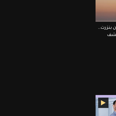
 بنزرت..
كشف