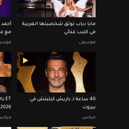
مايا دياب توثق شخصيتها الغريبة
أحمد 
في كليب غنائي
مع عم
موسيقى
موسيق
40 ساعة لـ باريش كيليتش في
بيروت
2026
ميكس
ميكس