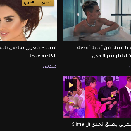
حصري ET بالعربي
 يا غبية" من أغنية "قصة
ميساء مغربي تقاضي ناشري
 لدايلر تثير الجدل
الكاذبة عنها
ميكس