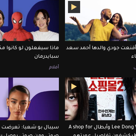
قنعت جودي والدها أحمد سعد
ماذا سيفعلون لو كانوا مك
اء
سبايدرمان
أفلام
Lee Dong Wook وأبطال A shop for
سيبال بو شعيا: تعرضت لل
killers يكشفون تفاصيل عودتهم
صوتي ومن صوتي بوصل رس