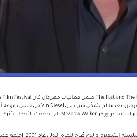
إلى واحدة من أكثر اللحظات العاطفية في المهرجان، بعدما لم يتمكّن فين ديز
عن صديقه الراحل بول ووكر Paul Walker، بحضور ابنته ميدو ووكر Meadow Walker التي خطفت الأن
وخلال عرض منتصف الليل للفيلم الأول من السلسلة الشهيرة، والذي طُرح للمرة ال