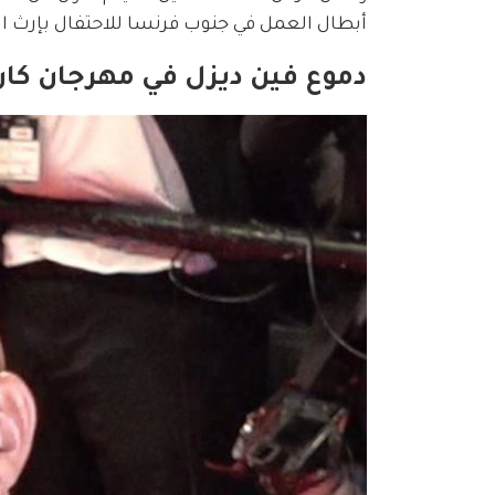
أبطال العمل في جنوب فرنسا للاحتفال بإرث ا
دموع فين ديزل في مهرجان كان.