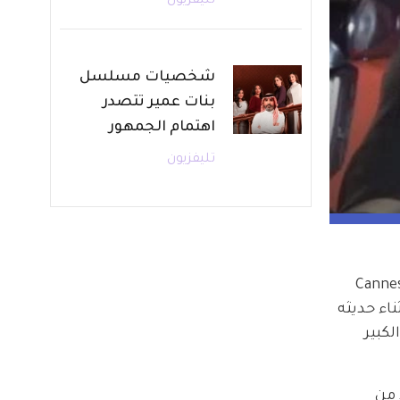
تليفزيون
شخصيات مسلسل
بنات عمير تتصدر
اهتمام الجمهور
تليفزيون
تحوّلت احتفالية مرور 25 عاماً على فيلم The Fast and The Furious ضمن فعاليات مهرجان كان Cannes Film Festival 
ل Vin Diesel من حبس دموعه أثناء حديثه 
ظار بتأثرها الكبير 
أولى عام 2001، اجتمع عدد من 