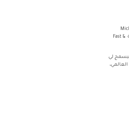
وقف فين ديزل Vin Diesel على المسرح محاطاً بزملائه في السلسلة، وبينهم ميشيل رودريغيز Michelle Rodriguez 
وجوردانا بروستر Jordana Brewster، قبل أن يوجّه كلامه للجمهور ويتحدث عن معنى “الأخوّة” التي صنعت هوية Fast & 
 ليسمح لي 
العالمي، 