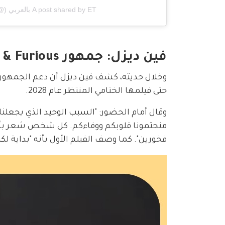
A post shared by ET بالعربي (@etbilarabi)
فين ديزل: جمهور Fast & Furious هو السبب وراء النهاية المرتقبة
وخلال حديثه، كشف فين ديزل أن دعم الجمهور
حتى فيلمها الختامي المنتظر عام 2028.
منحتمونا قلوبكم ووفاءكم. كل شخص شعر بأنه ج
فخورين". كما وصف الفيلم الأول بأنه "بداية لك