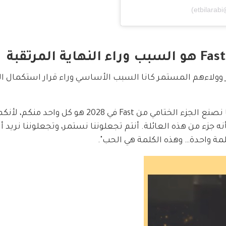
 وولاءهم المستمر كانا السبب الأساسي وراء قرار استكمال 
وقال أمام الحضور: "السبب الوحيد الذي يجعلنا نصنع الجزء الختامي من Fast في 2028 هو كل واحد منكم، ل
زء من هذه العائلة. أنتم تجعلوننا نستمر، وتجعلوننا نريد أ
لمة واحدة… وهذه الكلمة هي الحب".