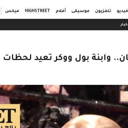
ال
فيديو
تلفزيون
موسيقى
أفلام
HIGHSTREET
ميكس
خبار
.. وابنة بول ووكر تعيد لحظات ال