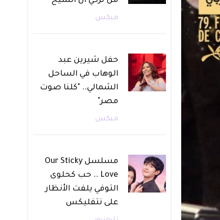
من تركي آل الشيخ
ميكس
حفل شيرين عبد
الوهاب في الساحل
الشمالي.. "كلنا صوت
مصر"
ميكس
مسلسل Our Sticky
Love .. حب كحلوى
التوفي يلفت الأنظار
على نتفليكس