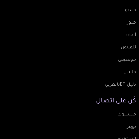
فيديو
صور
أفلام
تلفزيون
موسيقى
فاشن
دليل ETبالعربي
كُن
على
اتصال
فيسبوك
تويتر