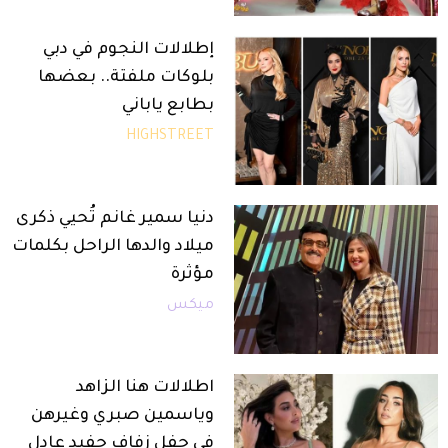
إطلالات النجوم في دبي
بلوكات ملفتة.. بعضها
بطابع ياباني
HIGHSTREET
دنيا سمير غانم تُحيي ذكرى
ميلاد والدها الراحل بكلمات
مؤثرة
ميكس
اطلالات هنا الزاهد
وياسمين صبري وغيرهن
في حفل زفاف حفيد عادل