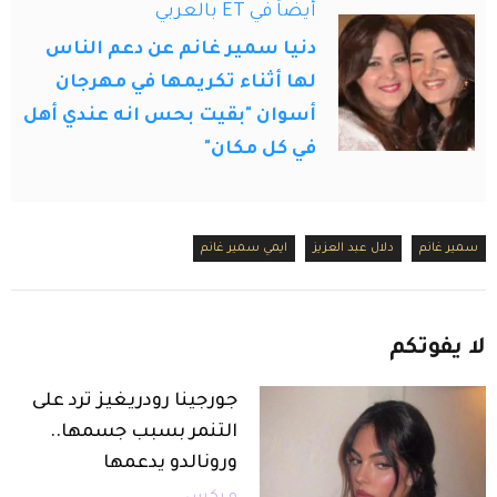
أيضاً في ET بالعربي
دنيا سمير غانم عن دعم الناس
لها أثناء تكريمها في مهرجان
أسوان "بقيت بحس انه عندي أهل
في كل مكان"
سمير غانم
دلال عبد العزيز
ايمي سمير غانم
لا
يفوتكم
جورجينا رودريغيز ترد على
التنمر بسبب جسمها..
ورونالدو يدعمها