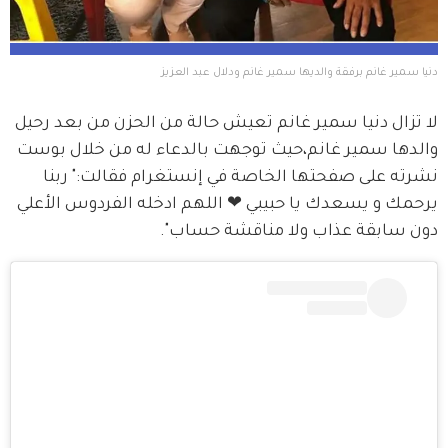
دنيا سمير غانم برفقة والديها سمير غانم ودلال عبد العزيز
لا تزال دنيا سمير غانم تعيش حالة من الحزن من بعد رحيل 
والدها سمير غانم،حيث توجهت بالدعاء له من خلال بوست 
نشرته على صفحتها الخاصة في إنستغرام فقالت:" ربنا 
يرحمك و يسعدك يا حبيبي ❤ اللهم ادخله الفردوس الأعلي 
دون سابقة عذاب ولا مناقشة حساب".