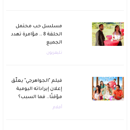
مسلسل حب محتمل
الحلقة 8 .. مؤامرة تهدد
الجميع
تليفزيون
فيلم "الجواهرجي" يعلّق
إعلان إيراداته اليومية
مؤقتًا.. فما السبب؟
أفلام