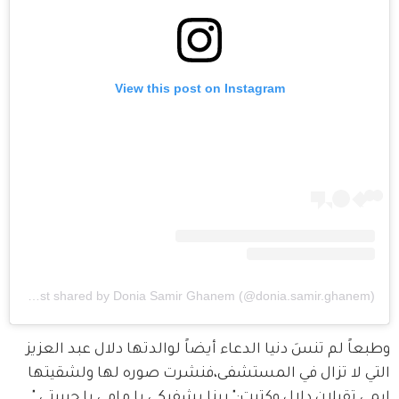
View this post on Instagram
A post shared by Donia Samir Ghanem (@donia.samir.ghanem)
وطبعاً لم تنسَ دنيا الدعاء أيضاً لوالدتها دلال عبد العزيز 
التي لا تزال في المستشفى،فنشرت صوره لها ولشقيتها 
إيمي تقبلان دلال وكتبت:" ربنا يشفيكي يا مامي يا حبيبتي ".