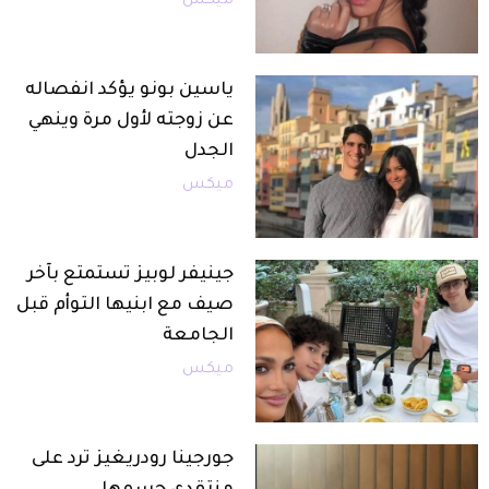
ميكس
ياسين بونو يؤكد انفصاله
عن زوجته لأول مرة وينهي
الجدل
ميكس
جينيفر لوبيز تستمتع بآخر
صيف مع ابنيها التوأم قبل
الجامعة
ميكس
جورجينا رودريغيز ترد على