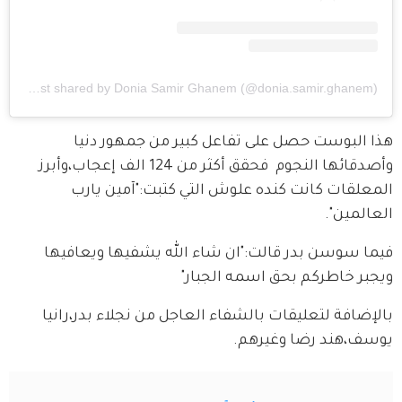
A post shared by Donia Samir Ghanem (@donia.samir.ghanem)
هذا البوست حصل على تفاعل كبير من جمهور دنيا 
وأصدقائها النجوم  فحقق أكثر من 124 الف إعجاب،وأبرز 
المعلقات كانت كنده علوش التي كتبت:"آمين يارب 
العالمين".
فيما سوسن بدر قالت:"ان شاء الله يشفيها ويعافيها 
ويجبر خاطركم بحق اسمه الجبار"
بالإضافة لتعليقات بالشفاء العاجل من نجلاء بدر،رانيا 
يوسف،هند رضا وغيرهم.