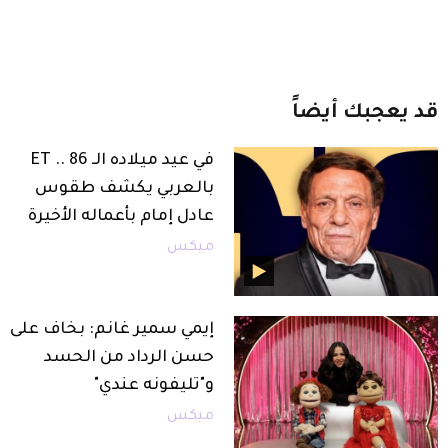
قد
يعجبك
أيضاً
في عيد ميلاده الـ 86 .. ET
بالعربي يكشف طقوس
عادل إمام بأعماله الأخيرة
ميكس
إيمي سمير غانم: بخاف على
حسن الرداد من الحسد
و"تليفونه عندي"
ميكس