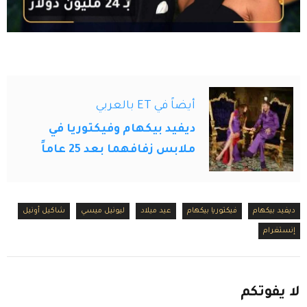
أيضاً في ET بالعربي
ديفيد بيكهام وفيكتوريا في
ملابس زفافهما بعد 25 عاماً
ديفيد بيكهام
فيكتوريا بيكهام
عيد ميلاد
ليونيل ميسي
شاكيل أونيل
إنستغرام
لا
يفوتكم