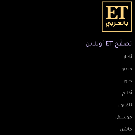
تصفّح
ET
أونلاين
أخبار
فيديو
صور
أفلام
تلفزيون
موسيقى
فاشن