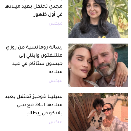
مجدي تحتفل بعيد ميلادها
في أول ظهور
ميكس
رسالة رومانسية من روزي
هنتنغتون وايتلي إلى
جيسون ستاثام في عيد
ميلاده
ميكس
سيلينا غوميز تحتفل بعيد
ميلادها الـ34 مع بيني
بلانكو في إيطاليا
ميكس