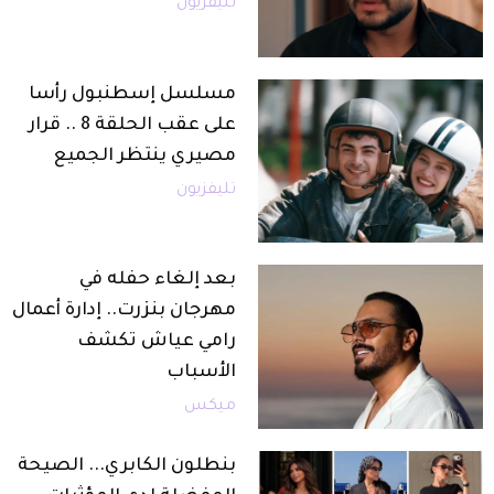
تليفزيون
مسلسل إسطنبول رأسا
على عقب الحلقة 8 .. قرار
مصيري ينتظر الجميع
تليفزيون
بعد إلغاء حفله في
مهرجان بنزرت.. إدارة أعمال
رامي عياش تكشف
الأسباب
ميكس
بنطلون الكابري... الصيحة