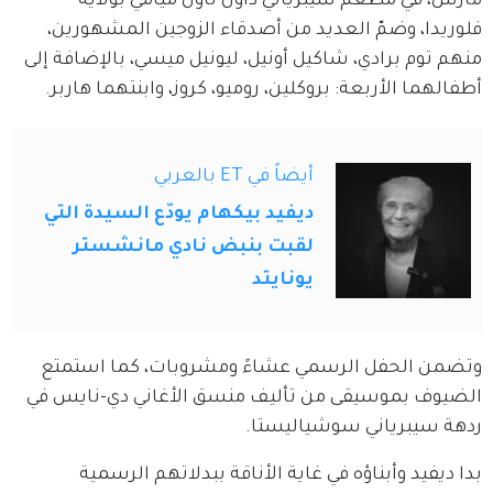
مارس، في مطعم سيبرياني داون تاون ميامي بولاية 
فلوريدا، وضمّ العديد من أصدقاء الزوجين المشهورين، 
منهم توم برادي، شاكيل أونيل، ليونيل ميسي، بالإضافة إلى 
أطفالهما الأربعة: بروكلين، روميو، كروز، وابنتهما هاربر.
أيضاً في ET بالعربي
ديفيد بيكهام يودّع السيدة التي
لقبت بنبض نادي مانشستر
يونايتد
وتضمن الحفل الرسمي عشاءً ومشروبات، كما استمتع 
الضيوف بموسيقى من تأليف منسق الأغاني دي-نايس في 
ردهة سيبرياني سوشياليستا.
بدا ديفيد وأبناؤه في غاية الأناقة ببدلاتهم الرسمية 