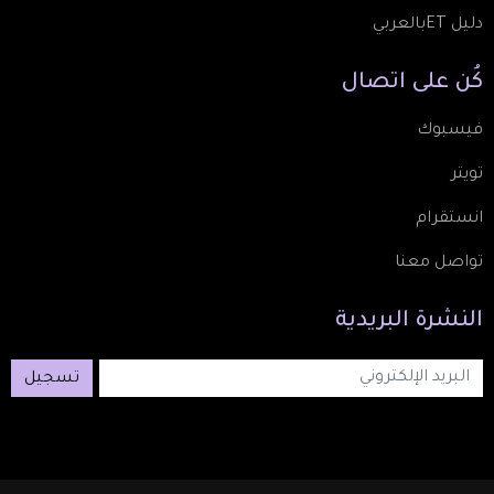
دليل ETبالعربي
كُن
على
اتصال
فيسبوك
تويتر
انستقرام
تواصل معنا
النشرة
البريدية
تسجيل