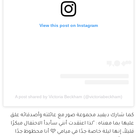
View this post on Instagram
A post shared by Victoria Beckham (@victoriabeckham)
كما شارك ديفيد مجموعة صور مع عائلته وأصدقائه علق 
عليها بما معناه : "لذا اعتقدت أنني سأبدأ الاحتفال مبكرًا 
قليلاً، إنها ليلة خاصة جدًا في ميامي 🩷 أنا محظوظ جدًا 