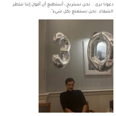
دعونا نرى... نحن نستريح ، أستطيع أن أقول إننا ننتظر 
الشفاء..نحن نستمتع بكل شيء" .