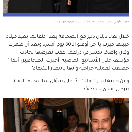
ميرت يازجي أوغلو و حبيبته ديلان دنيز - صورة من تويتر
خلال لقاء ديلان دنيز مع الصحافة بعد احتفالها بعيد ميلاد 
حبيبها ميرت يازجي أوغلو الـ 30 يوم أمس، وبعد أن ظهرت 
وكان واضحًا بكسر في ذراعها، عقب تعرضها لحادث 
مؤسف خلال الأسابيع الماضية، أخبرت الصحافيين أنها " 
خضعت لعملية جراحية وأنها بانتظار الشفاء".
وعن حبيبها ميرت قالت ردًا على سؤال بما معناه " انه لا 
يتركني وحدي للحظة"؟.