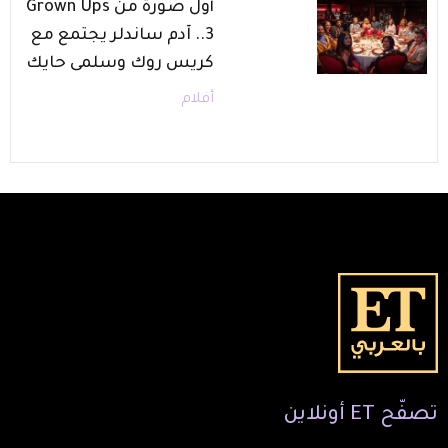
أول صورة من Grown Ups
3.. آدم ساندلر يجتمع مع
كريس روك وسلمى حايك
أفلام
تصفّح
ET
أونلاين