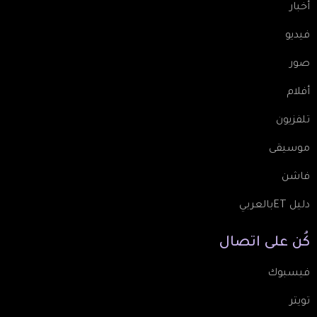
أخبار
فيديو
صور
أفلام
تلفزيون
موسيقى
فاشن
دليل ETبالعربي
كُن
على
اتصال
فيسبوك
تويتر