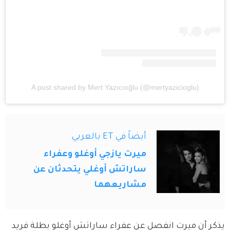
A post shared by Mert Yazıcıoğlu (@mertyazicioglu)
أيضاً في ET بالعربي
ميرت يازجي أوغلو وعفراء
ساراتش أوغلي يتحدثان عن
مشاريعهما
يذكر أن ميرت انفصل عن عفراء ساراتش أوغلو بطلة فريد 