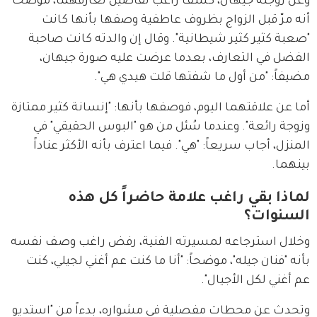
وعن زوجته جيهان، كشف راغب تفاصيل تعارفهما، موضحاً 
أنه مرّ قبل الزواج بظروف عاطفية وصفها بأنها كانت 
"صعبة كثير كثير شيطانية". وقال إن والدته كانت صاحبة 
الفضل في التعارف، بعدما عرضت عليه صورة جيهان، 
مضيفاً: "من أول ما شفتها قلت هيدي هي".
أما عن علاقتهما اليوم، فوصفها بأنها: "إنسانة كثير ممتازة 
وزوجة رائعة". وعندما سُئل من هو "البوس الحقيقي" في 
المنزل، أجاب سريعاً: "هي". فيما اعترف بأنه الأكثر عناداً 
بينهما.
لماذا بقي راغب علامة حاضراً كل هذه
السنوات؟
وخلال استرجاعه لمسيرته الفنية، رفض راغب وصف نفسه 
بأنه "فنان جيله"، موضحاً: "أنا ما كنت عم أغني لجيلي، كنت 
عم أغني لكل الأجيال".
وتحدث عن محطات مفصلية في مشواره، بدءاً من "استديو 