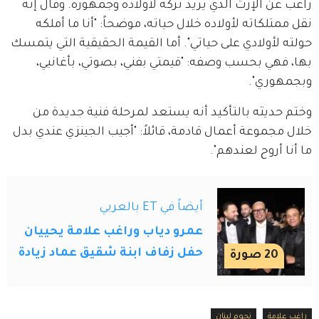
راغب عن الإرث الذي يريد تركه لأولاده وجمهوره. وقال إنه 
نقل ممتلكاته لأولاده خلال حياته، موضحاً: "أنا ما أملكه 
حولته لأولادي على حياتي". أما القيمة الحقيقية التي يتمسك 
بها، فهي بحسب وصفه: "قيمتي بفني، بصوتي، بأغانيي، 
وبجمهوري".
وختم حديثه بالتأكيد أنه يستعد لمرحلة فنية جديدة من 
خلال مجموعة أعمال قادمة، قائلاً: "أجيب الجينزي عندي بدل 
ما أنا أروح لعندهم".
أيضاً في ET بالعربي
عمرو دياب وراغب علامة يحييان
حفل زفاف ابنة شقيق عماد زيادة
20
صورة
راغب علامة
نجوم لبنان