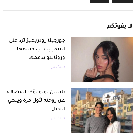
لا
يفوتكم
جورجينا رودريغيز ترد على
التنمر بسبب جسمها..
ورونالدو يدعمها
ميكس
ياسين بونو يؤكد انفصاله
عن زوجته لأول مرة وينهي
الجدل
ميكس