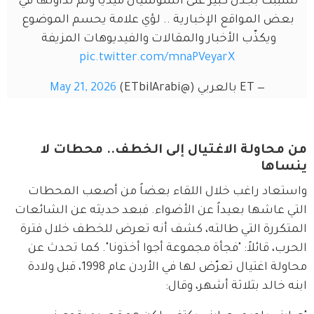
تسببت بجدل كبير على السوشيال ميديا وتم تداولها في 
بعض المواقع الإخبارية .. لؤي علامة يحسم الموضوع 
ويكذّب الأخبار والمقالات والفيديوهات المزيفة 
pic.twitter.com/mnaPVeyarX
— ET بالعربي (@ETbilArabi)
May 21, 2026
من محاولة الاغتيال إلى الخطف.. محطات لا
ينساها
واستعاد راغب خلال اللقاء بعضاً من أصعب المحطات 
التي عاشها بعيداً عن الأضواء. فبعد حديثه عن الشائعات 
المتكررة التي طالته، كشف أنه تعرض للخطف خلال فترة 
الحرب، قائلاً: "فجأة مجموعة أجوا أخذونا". كما تحدث عن 
محاولة اغتيال تعرّض لها في الأردن عام 1998، قبل ولادة 
ابنه خالد بثلاثة أشهر، وقال: