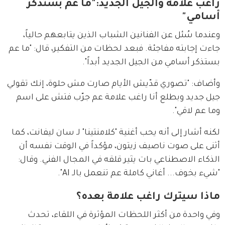
راغب علامة والجيل الجديد:"ما عم بستذكر
أسامي"
وعندما سُئل عن الفنانين الشباب الذين يتابعهم حالياً، 
جاءت إجابته مفاجئة. فبعد لحظات من التفكير، قال: "ما عم 
بستذكر أسامي من الجيل الجديد أبداً".
وأضاف: "تصوري قدّيش الأيام صارت مش حلوة، إنك تقولي 
جيل جديد وبطلع أنا راغب علامة عم جرّب فتش على اسم 
وما عم لاقي".
لكنه أشار إلى أنه يحب أغنية "كلامنتينا" لـ سان ليفانت، كما 
أثنى على صوت ناصيف زيتون، مؤكداً في الوقت نفسه أن 
الذكاء الاصطناعي بات يثير قلقه في المجال الفني. وقال: 
"شيء بخوف... أغاني كاملة عم تنعمل بالـ AI".
ماذا سيترك راغب علامة بعده؟
وفي واحدة من أكثر اللحظات المؤثرة في اللقاء، تحدث 