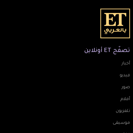
تصفّح
ET
أونلاين
أخبار
فيديو
صور
أفلام
تلفزيون
موسيقى