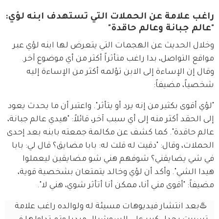
راغب علامة عن الحملات التي تستهدف ابنه لؤي:
"عالم جبانة وعالم حاقدة"
وخلال الحديث عن الهجمات التي يتعرض لها ابنه لؤي عبر 
مواقع التواصل، بدا راغب متأثراً أكثر من أي موضوع آخر. 
وقال إن الإساءة إلى الابن تؤلمه أكثر من الإساءة إليه 
شخصياً، مضيفاً:
"لؤي أقوى بكثير من إنه يرد أو يتأثر". واعتبر أن ما يحدث يعود 
إلى الحقد أكثر منه إلى أي سبب آخر، قائلاً: "هيدي عالم جبانة، 
عالم حاقدة". كما كشف عن مكالمة جمعته بابنه بعد إحدى 
الحملات، وقال: "دقيت له قلت له: بابا مضايق؟ قال لي: بابا 
في شي يضايقني؟ شوفهم هني شو مضايقين ليعملوا 
هيدا الشي". وأكد أن لؤي وخالد يتمتعان بشخصية قوية، 
مضيفاً: "أقوى مني أنا، ممكن أنا أتأثر شوي، هني لا".
♨️بعد انتشار فيديوهات مسيئة له ولوالده راغب علامة 