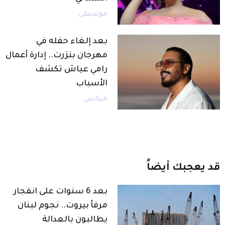
موسيقى
بعد إلغاء حفله في
مهرجان بنزرت.. إدارة أعمال
رامي عياش تكشف
الأسباب
ميكس
قد
يعجبك
أيضاً
بعد 6 سنوات على انفجار
مرفأ بيروت.. نجوم لبنان
يطالبون بالعدالة