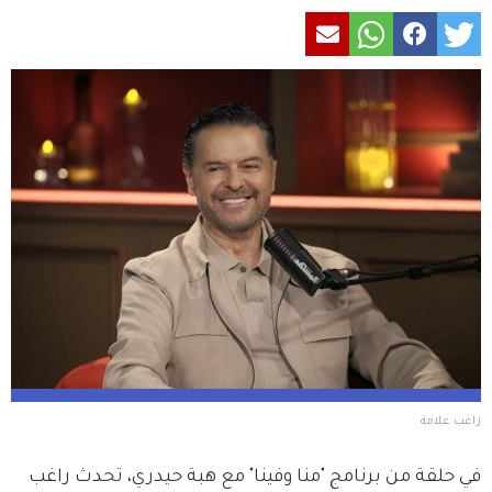
راغب علامة
في حلقة من برنامج "منا وفينا" مع هبة حيدري، تحدث راغب 