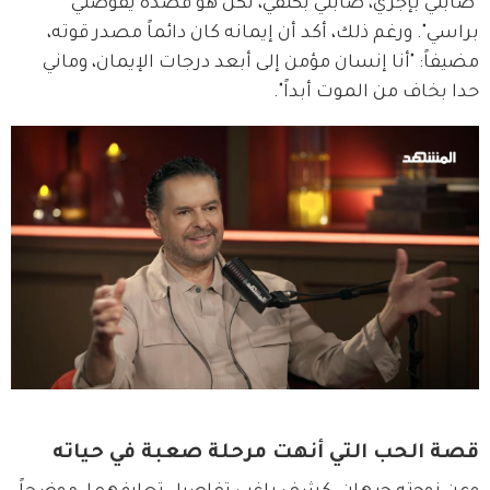
"صابني بإجري، صابني بكتفي، لكن هو قصده يقوصني 
براسي". ورغم ذلك، أكد أن إيمانه كان دائماً مصدر قوته، 
مضيفاً: "أنا إنسان مؤمن إلى أبعد درجات الإيمان، وماني 
حدا بخاف من الموت أبداً".
قصة الحب التي أنهت مرحلة صعبة في حياته