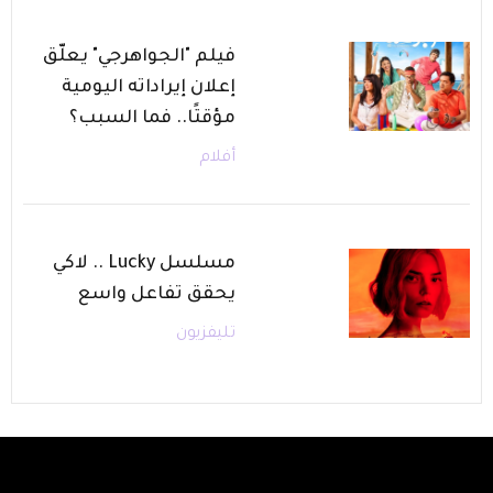
فيلم "الجواهرجي" يعلّق
إعلان إيراداته اليومية
مؤقتًا.. فما السبب؟
أفلام
مسلسل Lucky .. لاكي
يحقق تفاعل واسع
تليفزيون