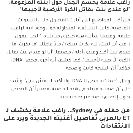
راغب علامة يحسم الجدل حول ابنته المزعومة:
"لو عندي بنت بقاتل الكرة الأرضية لأجيبها"
من أكثر المواضيع التي أثارت الفضول خلال السنوات 
الماضية، كانت الشائعة المتداولة حول وجود ابنة لراغب 
علامة. وعندما سألته هبة حيدري مباشرة: "الخبر بيقول 
راغب أب لبنت، ليه نكرت بنتك؟"، فردّ قاغئلا: "ما نكرت، ما 
عندي بنت أكيد وعندي أدلة"، مضيفا: "أنا لو عندي بنت بقاتل 
الكرة الأرضية لأجيبها". كما كشف أنه أجرى فحص DNA، 
مؤكداً أن النتيجة كانت واضحة.
وقال: "عملت فحص الـ DNA. ولا أكيد لا، مش بنتي". وشدد 
على أن ضميره مرتاح في هذه القضية، معتبراً أن البعض 
حاول إلصاق قصة غير صحيحة به.
من حفله في Sydney.. راغب علامة يكشف لـ
ET بالعربي تفاصيل أغنيته الجديدة ويرد على
الانتقادات