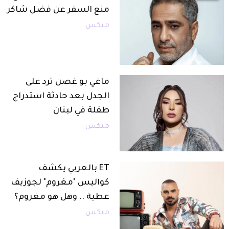
منع السفر عن فضل شاكر
ميكس
ماغي بو غصن ترد على
الجدل بعد حادثة استدراج
طفلة في لبنان
ميكس
ET بالعربي يكشف
كواليس "مغروم" لجوزيف
عطية .. وهل هو مغروم؟
ميكس