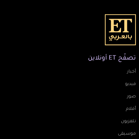
تصفّح
ET
أونلاين
أخبار
فيديو
صور
أفلام
تلفزيون
موسيقى