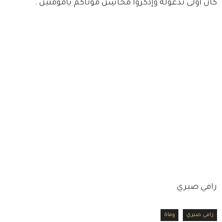
كان أولى تدعوله وإذكروا محاسِن موتاكم يامؤمنين".
رامي صبري
رامي صبري
وفاة