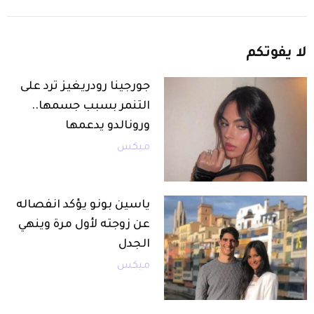
لا
يفوتكم
جورجينا رودريغيز ترد على
التنمر بسبب جسمها..
ورونالدو يدعمها
ميكس
ياسين بونو يؤكد انفصاله
عن زوجته لأول مرة وينهي
الجدل
ميكس