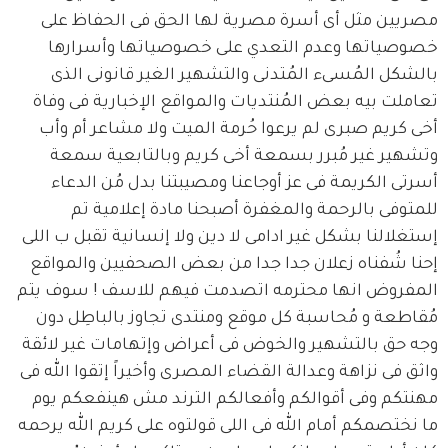
مصريين مثل أى أسرة مصرية لها الحق فى الحفاظ على 
خصوصياتها وعدم التعدي على خصوصياتها وأسرارها 
بالشكل المُسىء المُتدنى والتشهير الغير قانونى الذى 
تعاملت بيه بعض المُنتديات والمواقع الإخبارية فى وفاة 
أخى كريم صبرى لم يرعوا حُرمة الميت ولا مشاعر أم وأب 
وتشهير غير مُبرر بسمعة أخى كريم وبالتابعية سمعة 
أسرتى الكريمة فى عز أوجاعنا ومصيبتنا بدل مُن الدعاء 
للمتوفى بالرحمة والمغفرة أصبحنا مادة إعلامية تم 
إستغلالنا بشكل غير ادامى لا دين ولا إنسانية تقبل ب اللى 
إحنا شُفناه زعلان جدا جدا من بعض الصحفيين والمواقع 
المفروض انها محترمه اتصدمت فيهم للاسف ! سوف يتم 
مُقاطعة و مُحاسبة كل موقع ومنتدى تجاوز بالباطِل دون 
وجه حق بالتشهير والخوض فى أعراض وإتهامات غير لائقة 
واثق فى نزاهة وعدالة القضاء المصرى وأخيراً إتقوا الله فى 
مهنتكم وفى أقوالكم وأفعالكم الترند مش هينفعكم يوم 
ما نختصمكم أمام الله فى اللى قولتوه على كريم الله يرحمه 