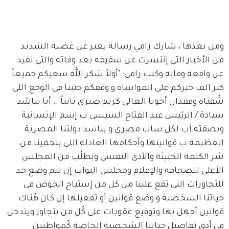
ومن بعدها ، شارك رامي رسالة يعبر عن غضبه الشديد 
من الأخبار التي إنتشرت عن شقيقه بعد وفاته والتي تفيد 
عن واقعة وفاته وكتب رامي: "أولاً شكر الله سعيكم جميعاً 
كتر الف خيركم على المواساه و وقفكم جنبنا فى الوجع اللى 
شُفناه وفقدان أخويا الغالى كريم صبرى ثانياً .. أنا بناشد 
سيادة / الرئيس عبد الفتاح السيسى ب إسم الإنسانية 
وبصفته أب لكل شاب مصرى و بناشد دولتنا المصرية 
العظيمة ب قوانينها وأحكامها العادله اللى بتحمينا من 
شر الكلمة الخبيثة والأذى النفسى وبطلُب من المجلس 
الأعلى للصحافه والإعلام ومجلس النواب إن يتم وضع حد 
للتجاوزات التى تقع علينا من كل من إستباح الخوض فى 
حياتنا الشخصية و وضع قوانين أو تفعيلها إن كان هُناك 
قوانين أجهل بها وتوقيع عقوبات على كُل من يتجاوز ويتدخل 
فى أدق تفاصيل حياتنا الشخصية الخاصة كّمواطنين 