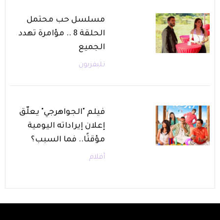
مسلسل حب محتمل
الحلقة 8 .. مؤامرة تهدد
الجميع
تليفزيون
فيلم "الجواهرجي" يعلّق
إعلان إيراداته اليومية
مؤقتًا.. فما السبب؟
أفلام