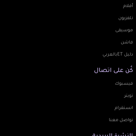
أفلام
تلفزيون
موسيقى
فاشن
دليل ETبالعربي
كُن
على
اتصال
فيسبوك
تويتر
انستقرام
تواصل معنا