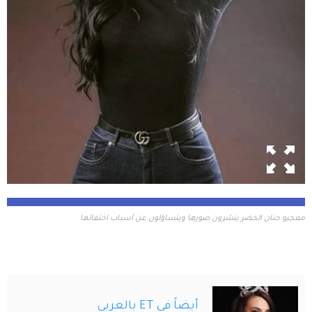
معجبو حنان الخضر ينشرون صورها ويتساؤلون عن أسباب اختفائها
أيضاً في ET بالعربي