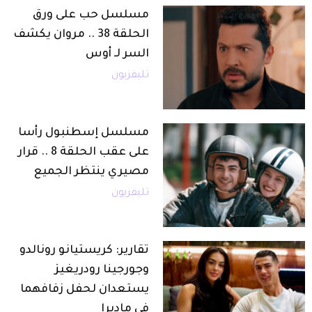
مسلسل حب على ورق
الحلقة 38 .. مروان يكشف
السر لـ أوس
تليفزيون
مسلسل إسطنبول رأسا
على عقب الحلقة 8 .. قرار
مصيري ينتظر الجميع
تليفزيون
تقارير: كريستيانو رونالدو
وجورجينا رودريغيز
يستعدان لحفل زفافهما
في ماديرا