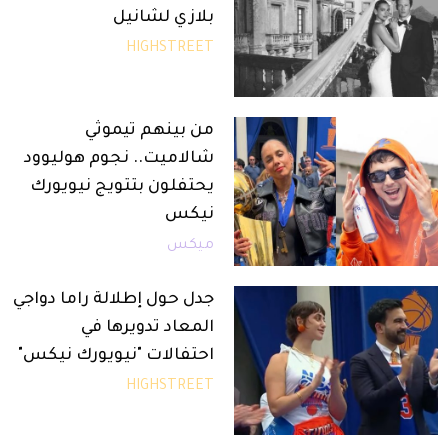
بلازي لشانيل
HIGHSTREET
من بينهم تيموثي
شالاميت.. نجوم هوليوود
يحتفلون بتتويج نيويورك
نيكس
ميكس
جدل حول إطلالة راما دواجي
المعاد تدويرها في
احتفالات "نيويورك نيكس"
HIGHSTREET