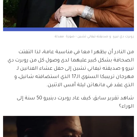
روبرت دي نيرو  و صديقته تيفاني تشين - صورة  معدلة
من النادر أن يظهر ا معا في مناسبة عامة، لذا التفتت 
الصحافة بشكل كبير عليهما لدى وصول كل من روبرت دي 
نيرو و صديقته تيفاني تشين إلى حفل عشاء الفنانين لـ 
مهرجان تريبيكا السنوي الـ17 الذي استضافته شانيل، و 
الذي عقد في مانهاتن ليلة أمس الاثنين.
شاهد تقرير سابق: كيف عاد روبرت دينيرو 50 سنة إلى
الوراء؟