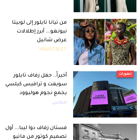
من تيانا تايلور إلى لوبيتا
نيونغو... أبرز إطلالات
عرض شانيل
HIGHSTREET
تطورات
أخيراً.. حفل زفاف تايلور
سويفت و ترافيس كيلسي
يجمع نجوم هوليوود
ميكس
فستان زفاف دوا ليبا... أول
تصميم كوتور من ماتيو