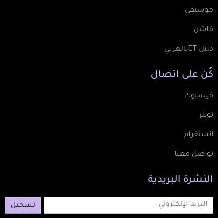
موسيقى
فاشن
دليل ETبالعربي
كُن
على
اتصال
فيسبوك
تويتر
انستقرام
تواصل معنا
النشرة
البريدية
تسجيل