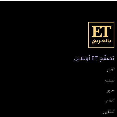
تصفّح
ET
أونلاين
أخبار
فيديو
صور
أفلام
تلفزيون