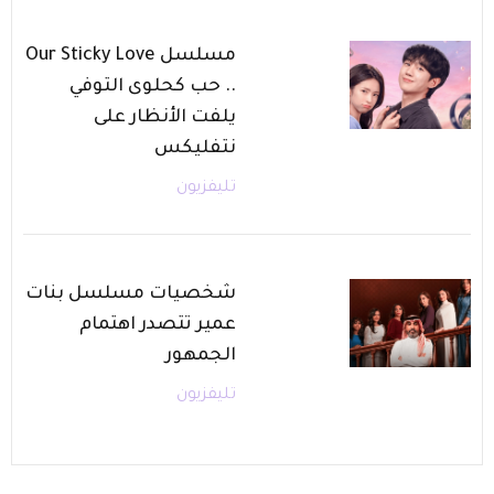
مسلسل Our Sticky Love
.. حب كحلوى التوفي
يلفت الأنظار على
نتفليكس
تليفزيون
شخصيات مسلسل بنات
عمير تتصدر اهتمام
الجمهور
تليفزيون