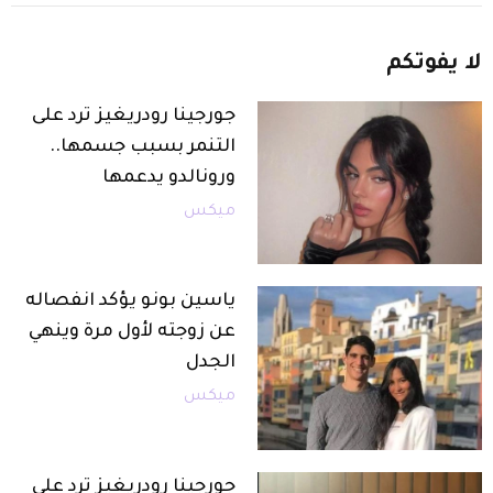
لا
يفوتكم
جورجينا رودريغيز ترد على
التنمر بسبب جسمها..
ورونالدو يدعمها
ميكس
ياسين بونو يؤكد انفصاله
عن زوجته لأول مرة وينهي
الجدل
ميكس
جورجينا رودريغيز ترد على