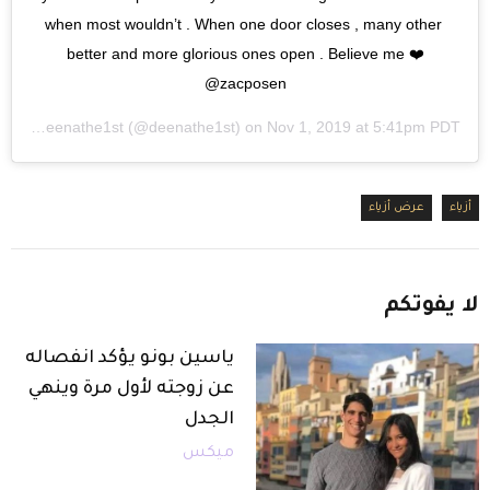
when most wouldn’t . When one door closes , many other 
better and more glorious ones open . Believe me ❤️
@zacposen
ed by
Deenathe1st
(@deenathe1st) on
Nov 1, 2019 at 5:41pm PDT
أزياء
عرض أزياء
لا
يفوتكم
ياسين بونو يؤكد انفصاله
عن زوجته لأول مرة وينهي
الجدل
ميكس