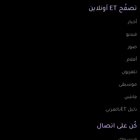
تصفّح
ET
أونلاين
أخبار
فيديو
صور
أفلام
تلفزيون
موسيقى
فاشن
دليل ETبالعربي
كُن
على
اتصال
فيسبوك