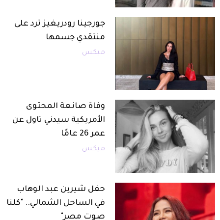
جورجينا رودريغيز ترد على
منتقدي جسمها
ميكس
وفاة صانعة المحتوى
الأمريكية سيدني تاول عن
عمر 26 عامًا
ميكس
حفل شيرين عبد الوهاب
في الساحل الشمالي.. "كلنا
صوت مصر"