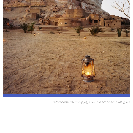
فندق Adrere Amellal -انستغرام @adrereamellalsiwa