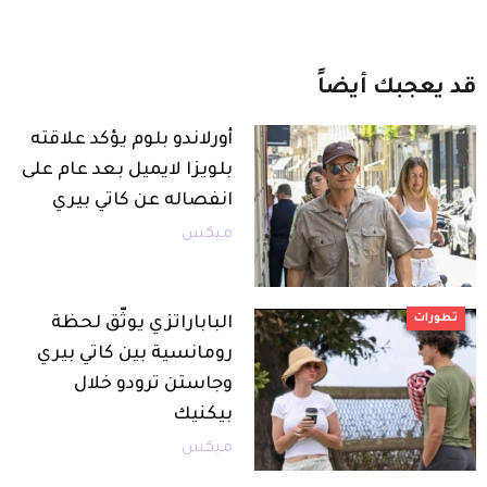
قد
يعجبك
أيضاً
أورلاندو بلوم يؤكد علاقته
بلويزا لايميل بعد عام على
انفصاله عن كاتي بيري
ميكس
تطورات
الباباراتزي يوثّق لحظة
رومانسية بين كاتي بيري
وجاستن ترودو خلال
بيكنيك
ميكس