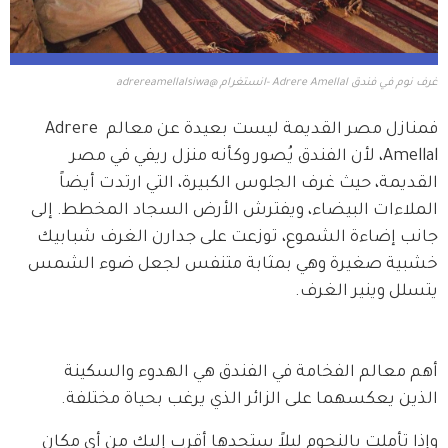
غرف نوم في فندق Adrere Amellal -انستغرام @adrereamellalsiwa
فمنازل مصر القديمة ليست بعيدة عن معالم Adrere 
Amellal، لأن الفندق يُصور وكأنه منزل ريفي في مصر 
القديمة، حيث غرف الجلوس الكبيرة، التي ارتدت أيضاً 
الملاءات البيضاء، ويفترش الأرض السجاد المخطط. إلى 
جانب إضاءة الشموع، توزعت على جدارن الغرف شبابيك 
خشبية صغيرة وهي بمثابة متنفس لجعل ضوء الشمس 
يتسلل وينير الغرف.
أهم معالم الفخامة في الفندق هي الهدوء والسكينة 
الذين يعكسهما على الزائر الذي يرغب بحياة مختلفة. 
وإذا تأملت بالنجوم ليلاً ستجدها أقرب إليك من أي مكان 