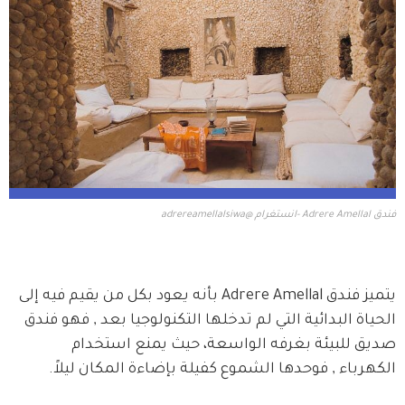
فندق Adrere Amellal -انستغرام @adrereamellalsiwa
يتميز فندق Adrere Amellal بأنه يعود بكل من يقيم فيه إلى 
الحياة البدائية التي لم تدخلها التكنولوجيا بعد , فهو فندق 
صديق للبيئة بغرفه الواسعة، حيث يمنع استخدام  
الكهرباء , فوحدها الشموع كفيلة بإضاءة المكان ليلاً.