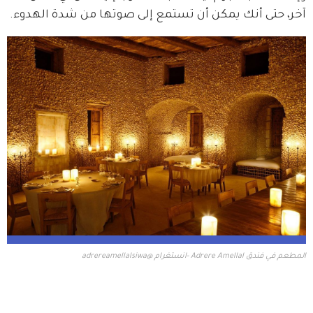
آخر، حتى أنك يمكن أن تستمع إلى صوتها من شدة الهدوء.
المطعم في فندق Adrere Amellal -انستغرام @adrereamellalsiwa