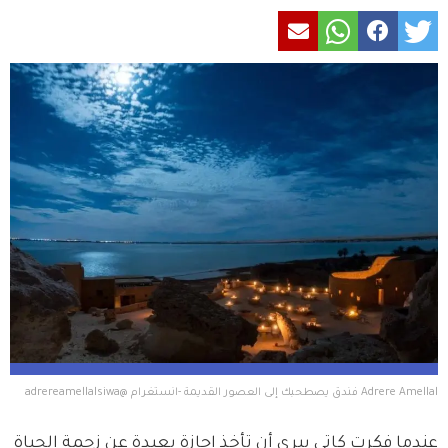
Adrere Amellal فندق يصطحبك إلى العصور القديمة -انستغرام @adrereamellalsiwa
عندما فكرت كاتي بيري أن تأخذ اجازة بعيدة عن زحمة الحياة 