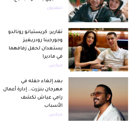
تليفزيون
تقارير: كريستيانو رونالدو
وجورجينا رودريغيز
يستعدان لحفل زفافهما
في ماديرا
ميكس
بعد إلغاء حفله في
مهرجان بنزرت.. إدارة أعمال
رامي عياش تكشف
الأسباب
ميكس