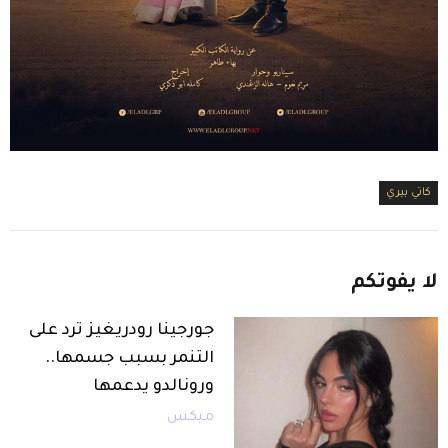
كاتي بيري
لا
يفوتكم
جورجينا رودريغيز ترد على
التنمر بسبب جسمها..
ورونالدو يدعمها
ميكس