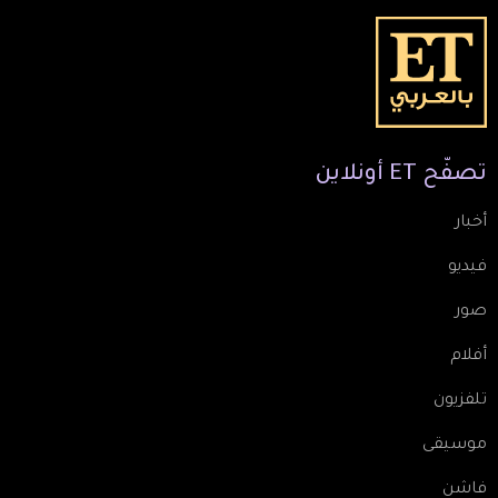
تصفّح
ET
أونلاين
أخبار
فيديو
صور
أفلام
تلفزيون
موسيقى
فاشن