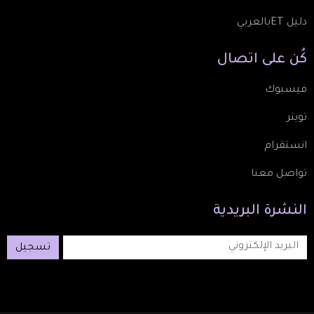
دليل ETبالعربي
كُن
على
اتصال
فيسبوك
تويتر
انستقرام
تواصل معنا
النشرة
البريدية
تسجيل