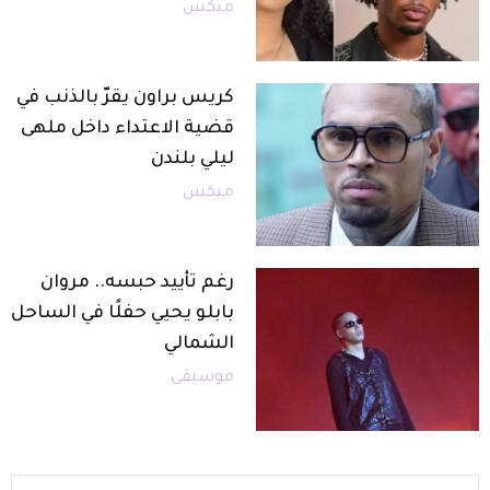
ميكس
كريس براون يقرّ بالذنب في
قضية الاعتداء داخل ملهى
ليلي بلندن
ميكس
رغم تأييد حبسه.. مروان
بابلو يحيي حفلًا في الساحل
الشمالي
موسيقى