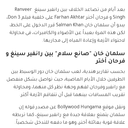
بعد أيام من تصاعد الخلاف بين رانفير سينغ Ranveer 
Singh و فرحان أختر Farhan Akhtar على خلفية فيلم Don 3، 
يبدو أن سلمان خان Salman Khan قرر الدخول على الخط، 
لكن هذه المرة بعيداً عن الأضواء والكاميرات، في محاولة 
لاحتواء الأزمة وإعادة المياه إلى مجاريها.
سلمان خان "صانع سلام" بين رانفير سينغ و
فرحان أختر
بحسب تقارير هندية، لعب سلمان خان دور الوسيط بين 
الطرفين خلال الأيام الماضية، حيث تواصل بشكل منفصل 
مع رانفير وفرحان لفهم وجهة نظر كل منهما، ومحاولة 
تقريب المسافات بينهما قبل أن تتفاقم الأزمة أكثر.
ونقل موقع Bollywood Hungama عن مصدر قوله إن 
سلمان يتمتع بعلاقة جيدة مع رانفير سينغ، كما تربطه 
علاقة قوية بعائلة أختر، وهو ما دفعه للتدخل شخصياً.