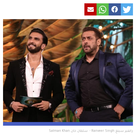
رانفير سينغ Ranveer Singh -  سلمان خان Salman Khan