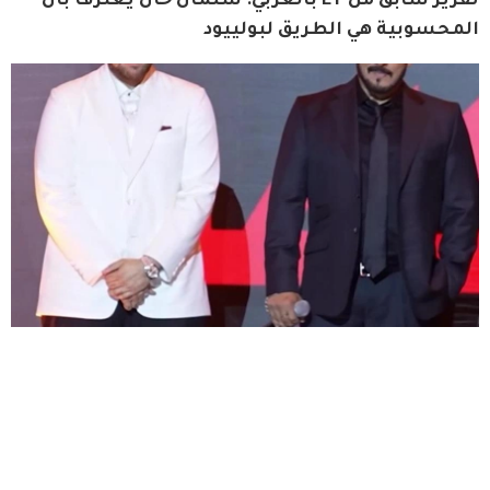
تقرير سابق من ET بالعربي: سلمان خان يعترف بأن 
المحسوبية هي الطريق لبولييود