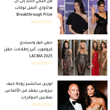
من جيجي حديد إلى آن
هاثاواي: أجمل لوكات
Breakthrough Prize
HIGHSTREET
ديمي مور وسيندي
كروفورد..أبرز إطلالات حفل
LACMA 2025
HIGHSTREET
لورين سانشيز زوجة جيف
بيزوس بعقد من الألماس
بملايين الدولارات
HIGHSTREET