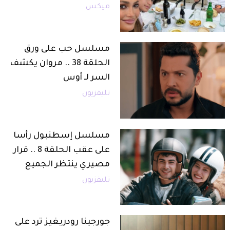
ميكس
مسلسل حب على ورق
الحلقة 38 .. مروان يكشف
السر لـ أوس
تليفزيون
مسلسل إسطنبول رأسا
على عقب الحلقة 8 .. قرار
مصيري ينتظر الجميع
تليفزيون
جورجينا رودريغيز ترد على