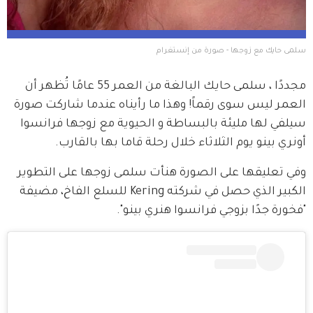
سلمى حايك مع زوجها - صورة من إنستغرام
مجددًا ، سلمى حايك البالغة من العمر 55 عامًا تُظهر أن 
العمر ليس سوى رقماً! وهذا ما رأيناه عندما شاركت صورة 
سيلفي لها مليئة بالبساطة و الحيوية مع زوجها فرانسوا 
أونري بينو يوم الثلاثاء خلال رحلة قاما بها بالقارب.
وفي تعليقها على الصورة هنأت سلمى زوجها على التطوير 
الكبير الذي حصل في شركته Kering للسلع الفاخ، مضيفة 
"فخورة جدًا بزوجي فرانسوا هنري بينو".