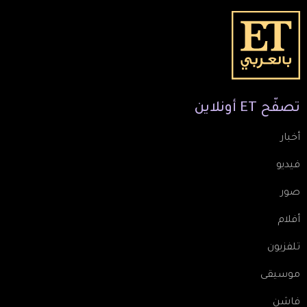
تصفّح
ET
أونلاين
أخبار
فيديو
صور
أفلام
تلفزيون
موسيقى
فاشن