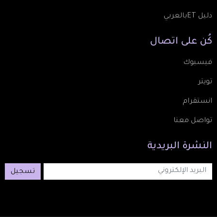
دليل ETبالعربي
كُن
على
اتصال
فيسبوك
تويتر
انستقرام
تواصل معنا
النشرة
البريدية
تسجيل