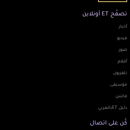
تصفّح
ET
أونلاين
أخبار
فيديو
صور
أفلام
تلفزيون
موسيقى
فاشن
دليل ETبالعربي
كُن
على
اتصال