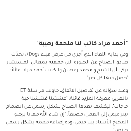
"أحمد مراد كاتب لنا ملحمة رهيبة"
وفي بداية اللقاء الذي أُجري من عرض فيلم 7Dogs، تحدّث 
صادق الصباح عن الصورة التي جمعته بـمعالي المستشار 
تركي آل الشيخ و محمد رمضان والكاتب أحمد مراد، قائلاً: 
"حصل فيها كل خير".
وعند سؤاله عن تفاصيل الاتفاق، حاولت مراسلة ET 
بالعربي معرفة المزيد قائلة: "غششنا غششنا حبة 
حاجات"، ليكشف بعدها الصباح بشكل رسمي عن انضمام 
بيتر ميمي إلى العمل، مضيفاً: "إن شاء الله معانا برضو 
المخرج الأستاذ بيتر ميمي، وده إضافة مهمة بشكل رسمي 
خلاص".