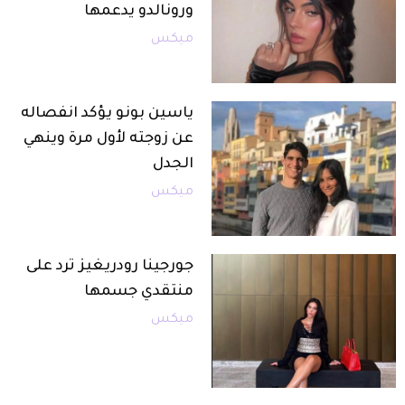
ورونالدو يدعمها
ميكس
ياسين بونو يؤكد انفصاله
عن زوجته لأول مرة وينهي
الجدل
ميكس
جورجينا رودريغيز ترد على
منتقدي جسمها
ميكس