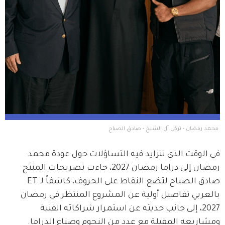
 محمد رمضان - تركي آل الشيخ - صادق الصباح
في الوقت الذي تتزايد فيه التساؤلات حول عودة محمد 
رمضان إلى دراما رمضان 2027، جاءت تصريحات المنتج 
صادق الصباح لتضع النقاط على الحروف، كاشفاً لـ ET 
بالعربي تفاصيل أولية عن المشروع المنتظر في رمضان 
2027، إلى جانب حديثه عن استمرار شراكاته الفنية 
ومشاريعه المقبلة مع عدد من النجوم وصناع الدراما.