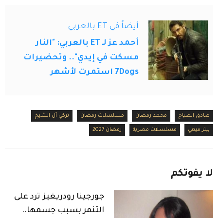
أيضاً في ET بالعربي
أحمد عز لـ ET بالعربي: "النار
مسكت في إيدي".. وتحضيرات
7Dogs استمرت لأشهر
صادق الصباح
محمد رمضان
مسلسلات رمضان
تركي آل الشيخ
بيتر ميمي
مسلسلات مصرية
رمضان 2027
لا
يفوتكم
جورجينا رودريغيز ترد على
التنمر بسبب جسمها..